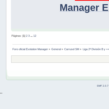
Manager E
Páginas: [
1
]
2
3
...
12
Foro oficial Evolution Manager
»
General
»
Carrusel SM
»
Liga 2ª División B y +
SMF 2.0.7
**