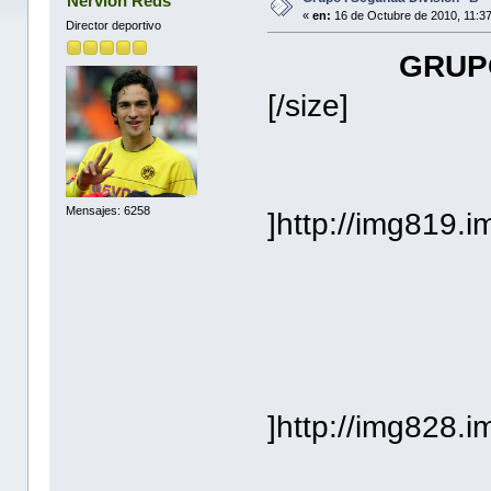
Nervion Reds
«
en:
16 de Octubre de 2010, 11:3
Director deportivo
GRUPO
[/size]
Mensajes: 6258
]http://img819.
]http://img828.