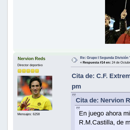
Re: Grupo I Segunda División
Nervion Reds
«
Respuesta #14 en:
24 de Octubr
Director deportivo
Cita de: C.F. Extre
pm
Cita de: Nervion 
En juego ahora mi
Mensajes: 6258
R.M.Castilla, de 