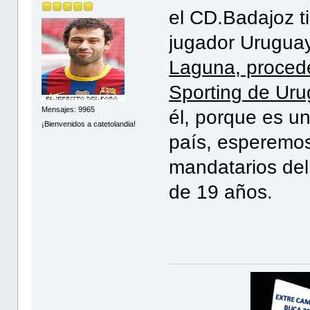
el CD.Badajoz t
jugador Uruguay
Laguna, procede
Sporting de Ur
Mensajes: 9965
él, porque es u
¡Bienvenidos a catetolandia!
país, esperemos
mandatarios del 
de 19 años.