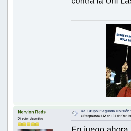
contra la Uni La
Re: Grupo I Segunda División
Nervion Reds
«
Respuesta #12 en:
24 de Octubr
Director deportivo
En juego ahora 