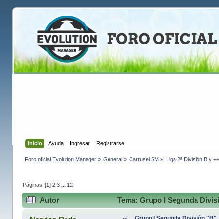
Inicio
Ayuda
Ingresar
Registrarse
Foro oficial Evolution Manager
»
General
»
Carrusel SM
»
Liga 2ª División B y +
Páginas: [
1
]
2
3
...
12
Autor
Tema: Grupo I Segunda Divisi
Grupo I Segunda División "B"