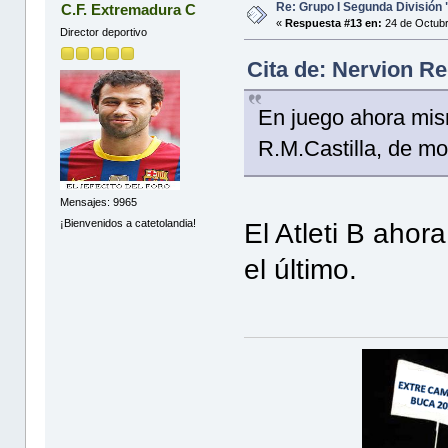
Re: Grupo I Segunda División
C.F. Extremadura C
«
Respuesta #13 en:
24 de Octubr
Director deportivo
Cita de: Nervion R
En juego ahora mism
R.M.Castilla, de m
Mensajes: 9965
¡Bienvenidos a catetolandia!
El Atleti B aho
el último.