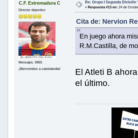
Re: Grupo I Segunda División
C.F. Extremadura C
«
Respuesta #13 en:
24 de Octubr
Director deportivo
Cita de: Nervion R
En juego ahora mism
R.M.Castilla, de m
Mensajes: 9965
¡Bienvenidos a catetolandia!
El Atleti B aho
el último.