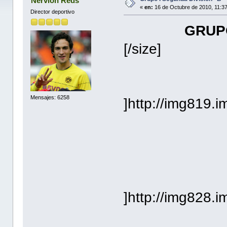
Nervion Reds
«
en:
16 de Octubre de 2010, 11:3
Director deportivo
GRUPO
[/size]
Mensajes: 6258
]http://img819.
]http://img828.