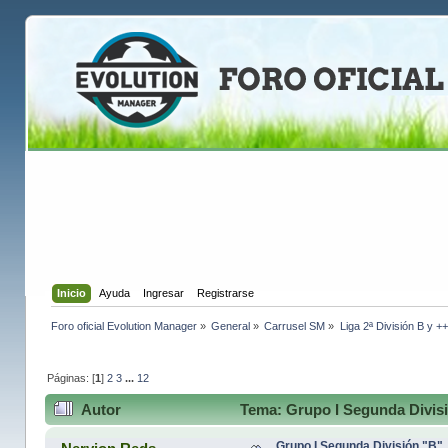
Inicio
Ayuda
Ingresar
Registrarse
Foro oficial Evolution Manager
»
General
»
Carrusel SM
»
Liga 2ª División B y +
Páginas: [
1
]
2
3
...
12
Autor
Tema: Grupo I Segunda Divisi
Grupo I Segunda División "B"