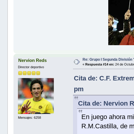
Re: Grupo I Segunda División
Nervion Reds
«
Respuesta #14 en:
24 de Octubr
Director deportivo
Cita de: C.F. Extre
pm
Cita de: Nervion 
En juego ahora mi
Mensajes: 6258
R.M.Castilla, de 