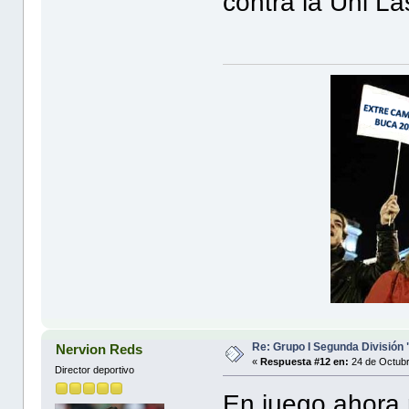
contra la Uni La
Re: Grupo I Segunda División
Nervion Reds
«
Respuesta #12 en:
24 de Octubr
Director deportivo
En juego ahora 