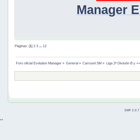
Manager E
Páginas: [
1
]
2
3
...
12
Foro oficial Evolution Manager
»
General
»
Carrusel SM
»
Liga 2ª División B y +
SMF 2.0.7
**