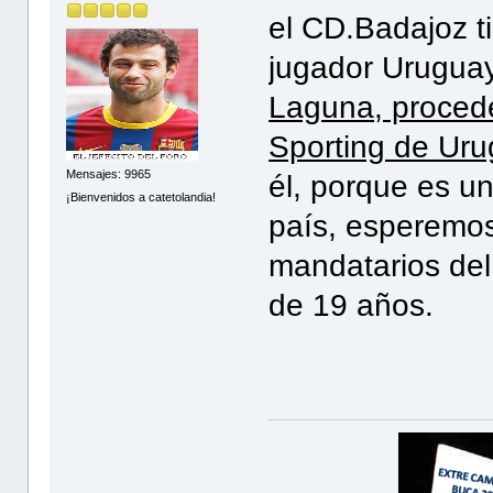
el CD.Badajoz t
jugador Uruguay
Laguna, procede
Sporting de Ur
Mensajes: 9965
él, porque es u
¡Bienvenidos a catetolandia!
país, esperemos
mandatarios del 
de 19 años.