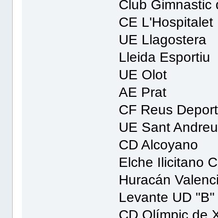
Club Gimnastic 
CE L'Hospitalet
UE Llagostera
Lleida Esportiu
UE Olot
AE Prat
CF Reus Deport
UE Sant Andre
CD Alcoyano
Elche Ilicitano 
Huracán Valenc
Levante UD "B"
CD Olímpic de X