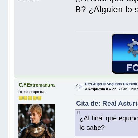
B? ¿Alguien lo 
Re:Grupo III Segunda División
C.F.Extremadura
«
Respuesta #37 en:
27 de Junio 
Director deportivo
Cita de: Real Astur
¿Al final qué equip
lo sabe?