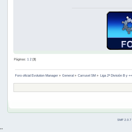
Páginas:
1
2
[
3
]
Foro oficial Evolution Manager
»
General
»
Carrusel SM
»
Liga 2ª División B y +
SMF 2.0.7
**