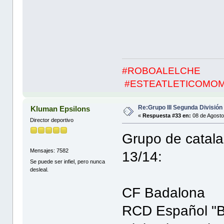
#ROBOALELCHE
#ESTEATLETICOMO
Re:Grupo III Segunda División
Kluman Epsilons
«
Respuesta #33 en:
08 de Agosto
Director deportivo
Grupo de catala
Mensajes: 7582
13/14:
Se puede ser infiel, pero nunca
desleal.
CF Badalona
RCD Español "B