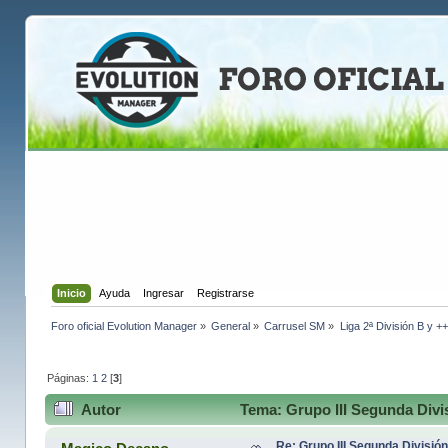
Inicio
Ayuda
Ingresar
Registrarse
Foro oficial Evolution Manager
»
General
»
Carrusel SM
»
Liga 2ª División B y +
Páginas:
1
2
[
3
]
Autor
Tema: Grupo III Segunda Divi
Re: Grupo III Segunda Divisió