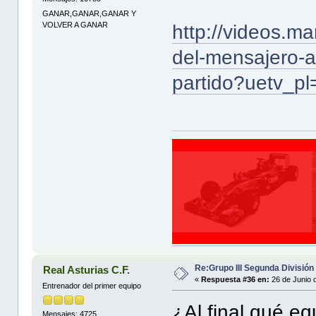
GANAR,GANAR,GANAR Y
VOLVER A GANAR
http://videos.m
del-mensajero-ag
partido?uetv_p
Re:Grupo III Segunda División
Real Asturias C.F.
«
Respuesta #36 en:
26 de Junio 
Entrenador del primer equipo
¿Al final qué eq
Mensajes: 4725