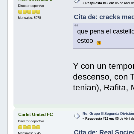
«
Respuesta #12 en:
05 de Abril d
Director deportivo
Cita de: cracks med
Mensajes: 5078
que pena el castello
estoo
Y con un tempora
descenso, con T
tenian), Rafita,
Re: Grupo III Segunda Divisió
Carlet United FC
«
Respuesta #13 en:
05 de Abril d
Director deportivo
Cita de: Real Socie
Mensajes: 5345