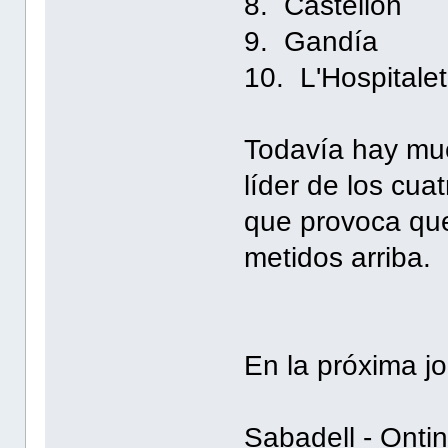
8. Castell
9. Gandí
10. L'Hospit
Todavía hay muc
líder de los cu
que provoca qu
metidos arriba.
En la próxima jo
Sabadell - Onti