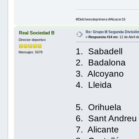
#Elelcheesdeprimera #Alcacer16
Re: Grupo III Segunda Divisió
Real Sociedad B
«
Respuesta #14 en:
12 de Abril d
Director deportivo
1. Sabade
Mensajes: 5078
2. Badalo
3. Alcoya
4. Lleid
5. Orihue
6. Sant And
7. Alicant