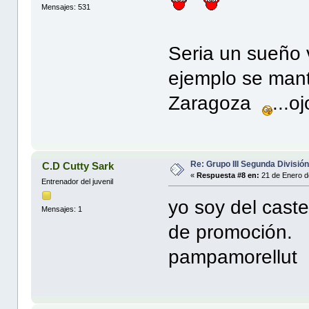
Mensajes: 531
Seria un sueño v
ejemplo se mant
Zaragoza
...o
Re: Grupo III Segunda Divisió
C.D Cutty Sark
«
Respuesta #8 en:
21 de Enero d
Entrenador del juvenil
yo soy del caste
Mensajes: 1
de promoción.
pampamorellut