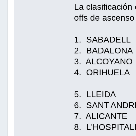
La clasificación
offs de ascenso 
1. SABADE
2. BADALO
3. ALCOYA
4. ORIHUE
5. LLEI
6. SANT AN
7. ALICAN
8. L'HOSPIT