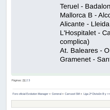
Teruel - Badalo
Mallorca B - Al
Alicante - Lleid
L'Hospitalet - C
complica)
At. Baleares - O
Gramenet - San
Páginas: [
1
]
2
3
Foro oficial Evolution Manager
»
General
»
Carrusel SM
»
Liga 2ª División B y +