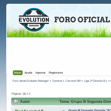
Inicio
Ayuda
Ingresar
Registrarse
Foro oficial Evolution Manager
»
General
»
Carrusel SM
»
Liga 2ª División B y +
Páginas: [
1
]
2
3
Autor
Tema: Grupo III Segunda Divi
Grupo III Segunda División "B