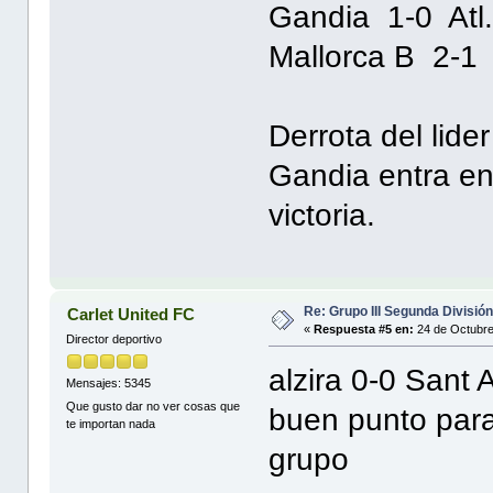
Gandia 1-0 Atl.
Mallorca B 2-1
Derrota del lide
Gandia entra en
victoria.
Re: Grupo III Segunda Divisió
Carlet United FC
«
Respuesta #5 en:
24 de Octubre
Director deportivo
alzira 0-0 Sant
Mensajes: 5345
Que gusto dar no ver cosas que
buen punto para 
te importan nada
grupo