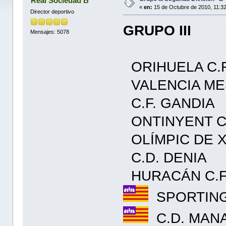
Real Sociedad B
«
en:
15 de Octubre de 2010, 11:3
Director deportivo
GRUPO III
Mensajes: 5078
ORIHUELA C.
VALENCIA ME
C.F. GANDIA
ONTINYENT C
OLÍMPIC DE X
C.D. DENIA
HURACÁN C.
SPORTIN
C.D. MAN