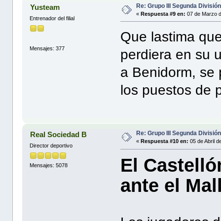
Re: Grupo III Segunda Divisió
Yusteam
«
Respuesta #9 en:
07 de Marzo d
Entrenador del filial
Que lastima que
Mensajes: 377
perdiera en su u
a Benidorm, se 
los puestos de 
Re: Grupo III Segunda Divisió
Real Sociedad B
«
Respuesta #10 en:
05 de Abril d
Director deportivo
El Castell
Mensajes: 5078
ante el Mal