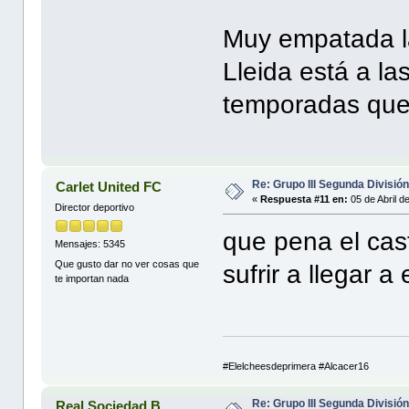
Muy empatada la
Lleida está a la
temporadas que
Re: Grupo III Segunda Divisió
Carlet United FC
«
Respuesta #11 en:
05 de Abril d
Director deportivo
que pena el cas
Mensajes: 5345
Que gusto dar no ver cosas que
sufrir a llegar 
te importan nada
#Elelcheesdeprimera #Alcacer16
Re: Grupo III Segunda Divisió
Real Sociedad B