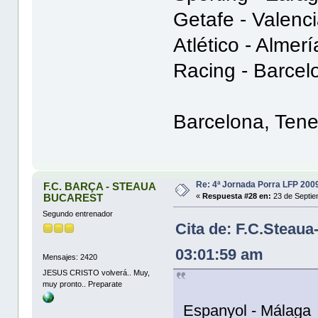
Getafe - Valenci
Atlético - Almerí
Racing - Barcel
Barcelona, Tene
Re: 4ª Jornada Porra LFP 200
F.C. BARÇA - STEAUA
BUCAREST
«
Respuesta #28 en:
23 de Septie
Segundo entrenador
Cita de: F.C.Steau
03:01:59 am
Mensajes: 2420
JESUS CRISTO volverá.. Muy,
muy pronto.. Preparate
Espanyol - Málaga 