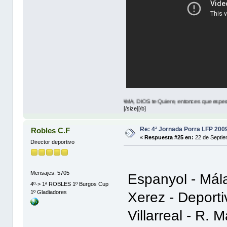
JESUS Te AMA, DIOS te Quiere, entonces que esperas? lea JUAN 
[/size][/b]
Re: 4ª Jornada Porra LFP 200
Robles C.F
«
Respuesta #25 en:
22 de Septie
Director deportivo
Mensajes: 5705
Espanyol - Mál
4º-> 1ª ROBLES 1º Burgos Cup
1º Gladiadores
Xerez - Deport
Villarreal - R. 