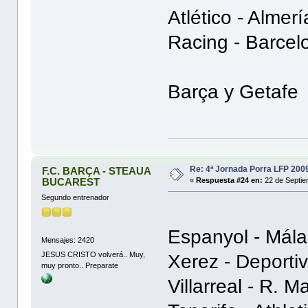
Atlético - Almerí
Racing - Barcel
Barça y Getafe
Re: 4ª Jornada Porra LFP 200
F.C. BARÇA - STEAUA
BUCAREST
«
Respuesta #24 en:
22 de Septie
Segundo entrenador
Espanyol - Mála
Mensajes: 2420
JESUS CRISTO volverá.. Muy,
Xerez - Deporti
muy pronto.. Preparate
Villarreal - R. M