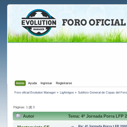
Inicio
Ayuda
Ingresar
Registrarse
Foro oficial Evolution Manager
»
LigAmigos
»
Subforo General de Copas del Foro
Páginas:
1
[
2
]
3
Autor
Tema: 4ª Jornada Porra LFP 2
Re: 4ª Jornada Porra LFP 200