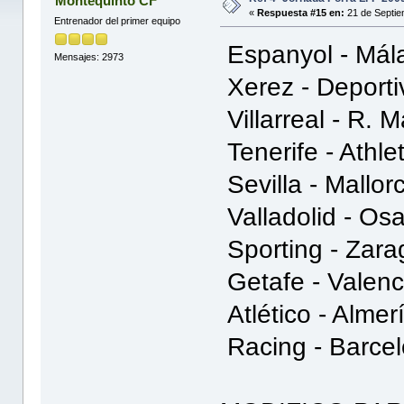
Montequinto CF
«
Respuesta #15 en:
21 de Septie
Entrenador del primer equipo
Espanyol - Má
Mensajes: 2973
Xerez - Deport
Villarreal - R. 
Tenerife - Athl
Sevilla - Mallo
Valladolid - O
Sporting - Zar
Getafe - Valen
Atlético - Alme
Racing - Barce