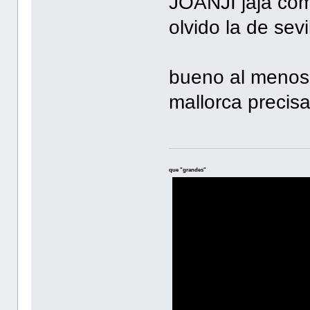
JOANJI jaja co
olvido la de sev
bueno al menos y
mallorca precis
que "grandes"