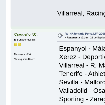
Villarreal, Raci
Re: 4ª Jornada Porra LFP 200
Craqueño F.C.
«
Respuesta #21 en:
21 de Septie
Entrenador del filial
Espanyol - Mál
Mensajes: 684
Xerez - Deport
Yo te quiero Recre....
Villarreal - R. 
Tenerife - Athle
Sevilla - Mallo
Valladolid - O
Sporting - Zar