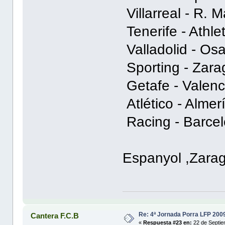
Villarreal - 
Tenerife - A
Valladolid -
Sporting - 
Getafe - Va
Atlético - A
Racing - Ba
Espanyol ,Zarag
Re: 4ª Jornada Porra LFP 200
Cantera F.C.B
«
Respuesta #23 en:
22 de Septie