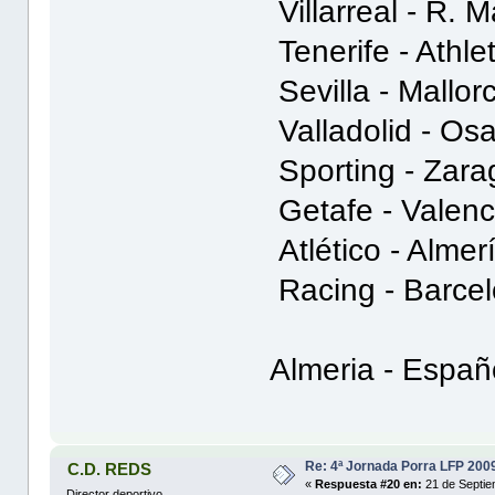
Villarreal - R. M
Tenerife - Athlet
Sevilla - Mallorc
Valladolid - Osa
Sporting - Zarag
Getafe - Valenci
Atlético - Almerí
Racing - Barcelo
Almeria - Españ
Re: 4ª Jornada Porra LFP 200
C.D. REDS
«
Respuesta #20 en:
21 de Septie
Director deportivo