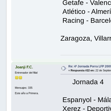
Getafe - Valen
Atlético - Alme
Racing - Barce
Zaragoza, Villarr
Re: 4ª Jornada Porra LFP 200
Joanji F.C.
«
Respuesta #22 en:
22 de Septie
Entrenador del filial
Jornada 4
Mensajes: 335
Este año a Primera.
Espanyol -
Xerez - De