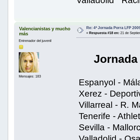
Valladolid R
Re: 4ª Jornada Porra LFP 200
Valencianistas y mucho
más
«
Respuesta #18 en:
21 de Septie
Entrenador del juvenil
Jornada
Mensajes: 183
Espanyol - Mál
Xerez - Deporti
Villarreal - R. M
Tenerife - Athlet
Sevilla - Mallor
Valladolid - Os