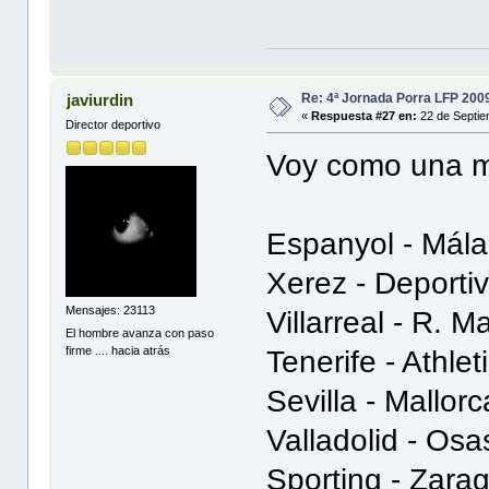
Re: 4ª Jornada Porra LFP 200
javiurdin
«
Respuesta #27 en:
22 de Septie
Director deportivo
Voy como una m
Espanyol - Mála
Xerez - Deporti
Mensajes: 23113
Villarreal - R. M
El hombre avanza con paso
firme .... hacia atrás
Tenerife - Athlet
Sevilla - Mallorc
Valladolid - Osa
Sporting - Zarag