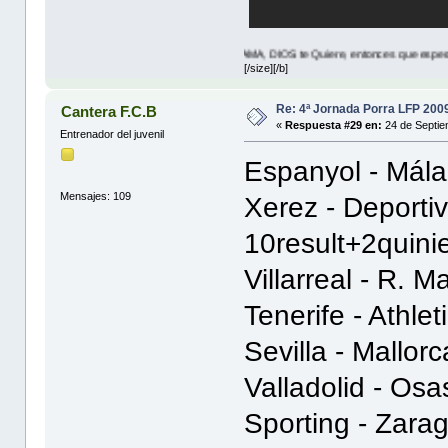
JESUS Te AMA, DIOS te Quiere, entonces que esperas? lea JUAN 
[/size][/b]
Re: 4ª Jornada Porra LFP 200
Cantera F.C.B
«
Respuesta #29 en:
24 de Septie
Entrenador del juvenil
Espanyol - Mál
Mensajes: 109
Xerez - Deport
10result+2quini
Villarreal - R. 
Tenerife - Athle
Sevilla - Mallo
Valladolid - Os
Sporting - Zar