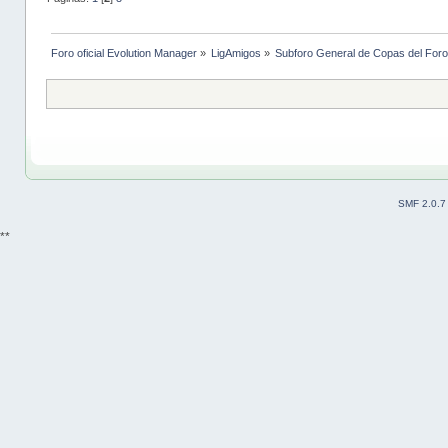
Foro oficial Evolution Manager
»
LigAmigos
»
Subforo General de Copas del Foro
SMF 2.0.7
**