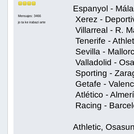
Espanyol - M
Mensajes: 3466
Xerez - Depor
jo ta ke irabazi arte
Villarreal - R.
Tenerife - Ath
Sevilla - Mal
Valladolid - O
Sporting - Zar
Getafe - Vale
Atlético - Alm
Racing - Barc
Athletic, Osasu