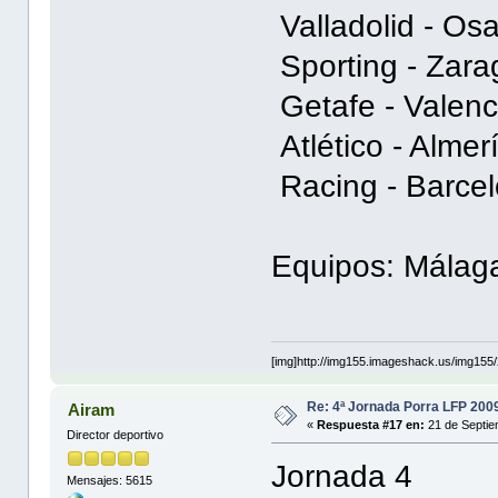
Valladolid - Os
Sporting - Zara
Getafe - Valenci
Atlético - Almer
Racing - Barcel
Equipos: Málaga
[img]http://img155.imageshack.us/img155/
Re: 4ª Jornada Porra LFP 200
Airam
«
Respuesta #17 en:
21 de Septie
Director deportivo
Jornada 4
Mensajes: 5615