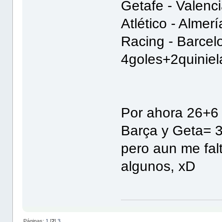
Getafe - Valenc
Atlético - Almer
Racing - Barce
4goles+2quinie
Por ahora 26+6
Barça y Geta= 3
pero aun me falt
algunos, xD
Páginas:
1
[
2
]
3