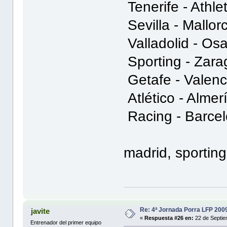
Tenerife - Athle
Sevilla - Mallo
Valladolid - O
Sporting - Zar
Getafe - Valen
Atlético - Alme
Racing - Barce
madrid, sporting
Re: 4ª Jornada Porra LFP 200
javite
«
Respuesta #26 en:
22 de Septie
Entrenador del primer equipo