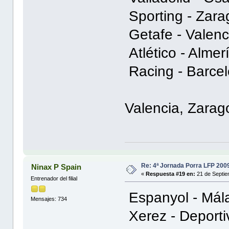
Sporting - Zara
Getafe - Valenc
Atlético - Almer
Racing - Barcel
Valencia, Zarag
Re: 4ª Jornada Porra LFP 200
Ninax P Spain
«
Respuesta #19 en:
21 de Septie
Entrenador del filial
Espanyol - Mála
Mensajes: 734
Xerez - Deportiv