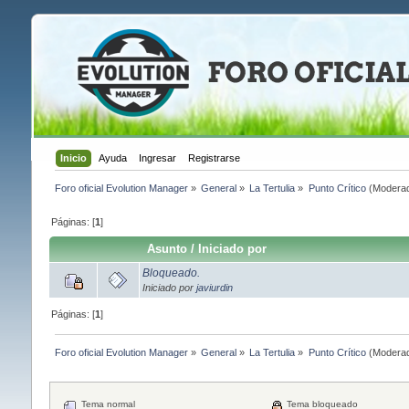
Inicio
Ayuda
Ingresar
Registrarse
Foro oficial Evolution Manager
»
General
»
La Tertulia
»
Punto Crítico
(Modera
Páginas: [
1
]
Asunto
/
Iniciado por
Bloqueado.
Iniciado por
javiurdin
Páginas: [
1
]
Foro oficial Evolution Manager
»
General
»
La Tertulia
»
Punto Crítico
(Modera
Tema normal
Tema bloqueado