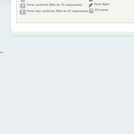
Tema fijado
Tema candente (Más de 15 respuestas)
Encuesta
Tema muy candente (Más de 25 respuestas)
**