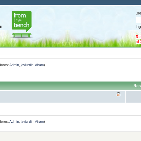
Bi
In
Re
al
dores:
Admin
,
javiurdin
,
Airam
)
Res
dores:
Admin
,
javiurdin
,
Airam
)