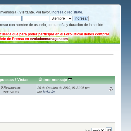
envenido(a),
Visitante
. Por favor,
ingresa
o
regístrate
.
gresar con nombre de usuario, contraseña y duración de la sesión.
cuerda que para poder participar en el Foro Oficial debes comprar
 Jefe de Prensa en
evolutionmanager.com
puestas
/
Vistas
Último mensaje
0 Respuestas
29 de Octubre de 2010, 01:21:03 pm
por
javiurdin
7908 Vistas
Ir a: