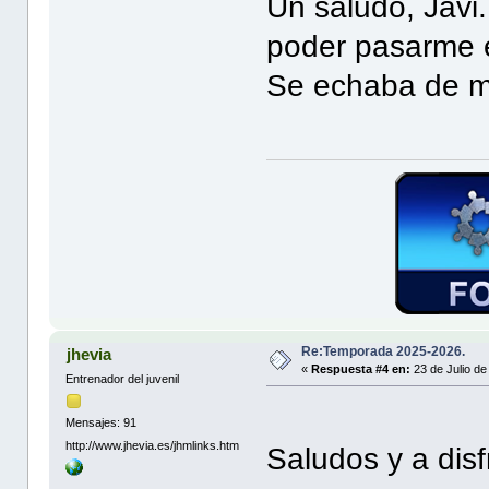
Un saludo, Javi
poder pasarme e
Se echaba de 
Re:Temporada 2025-2026.
jhevia
«
Respuesta #4 en:
23 de Julio de
Entrenador del juvenil
Mensajes: 91
http://www.jhevia.es/jhmlinks.htm
Saludos y a disf