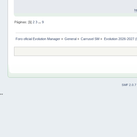
h
Páginas: [
1
]
2
3
...
9
Foro oficial Evolution Manager
»
General
»
Carrusel SM
»
Evolution 2026-2027 (
SMF 2.0.7
**