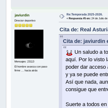
Re:Temporada 2025-2026.
javiurdin
«
Respuesta #5 en:
24 de Julio de
Director deportivo
Cita de: Real Astur
Cita de: javiurdin
Un saludo a to
aquí. Por lo vist
Mensajes: 23113
poder dar acceso 
El hombre avanza con paso
firme .... hacia atrás
y ya se puede entr
Así que nada, aun
consigue que entr
Suerte a todos en 