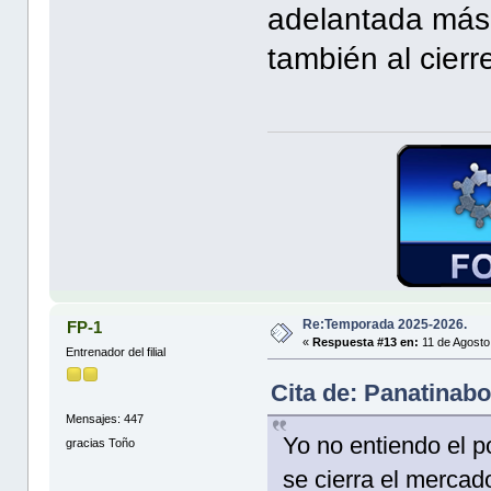
adelantada más 
también al cierr
Re:Temporada 2025-2026.
FP-1
«
Respuesta #13 en:
11 de Agosto
Entrenador del filial
Cita de: Panatinab
Mensajes: 447
Yo no entiendo el p
gracias Toño
se cierra el mercado