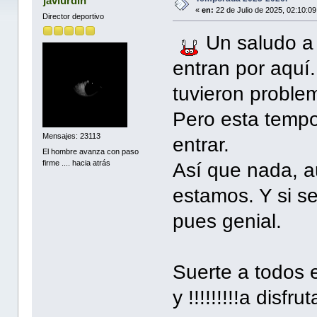
javiurdin
«
en:
22 de Julio de 2025, 02:10:0
Director deportivo
Un saludo a 
entran por aquí
tuvieron proble
Pero esta tempo
Mensajes: 23113
entrar.
El hombre avanza con paso
firme .... hacia atrás
Así que nada, 
estamos. Y si s
pues genial.
Suerte a todos
y !!!!!!!!!a disfruta