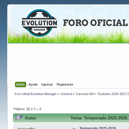
Inicio
Ayuda
Ingresar
Registrarse
Foro oficial Evolution Manager
»
General
»
Carrusel SM
»
Evolution 2026-2027 (
Páginas: [
1
]
2
3
...
9
Autor
Tema: Temporada 2025-2026. 
Temporada 2025-2026.