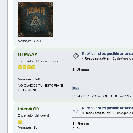
Mensajes: 4250
Re:A ver si es posible arranc
UTMAAA
«
Respuesta #6 en:
31 de Agosto 
Entrenador del primer equipo
1. Utmaaa
Mensajes: 3241
NO OLVIDES TU HISTORIA NI
imag
TU DESTINO
LUCHAR PERO SOBRE TODO GANAR.
Re:A ver si es posible arranc
interviu10
«
Respuesta #7 en:
31 de Agosto 
Entrenador del juvenil
1. Utmaaa
Mensajes: 15
2. Patio