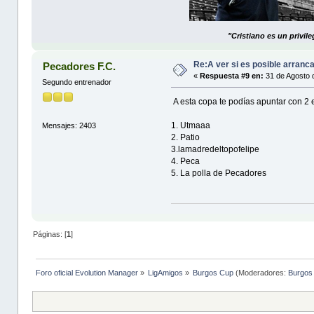
"Cristiano es un privil
Re:A ver si es posible arranc
Pecadores F.C.
«
Respuesta #9 en:
31 de Agosto 
Segundo entrenador
A esta copa te podías apuntar con 2
1. Utmaaa
Mensajes: 2403
2. Patio
3.lamadredeltopofelipe
4. Peca
5. La polla de Pecadores
Páginas: [
1
]
Foro oficial Evolution Manager
»
LigAmigos
»
Burgos Cup
(Moderadores:
Burgos 