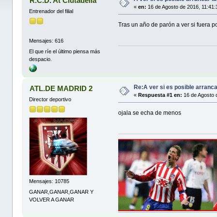
R.C.D. At Ciutadella
«
en:
16 de Agosto de 2016, 11:41
Entrenador del filial
Tras un año de parón a ver si fuera p
Mensajes: 616
El que ríe el último piensa más
despacio.
Re:A ver si es posible arranc
ATL.DE MADRID 2
«
Respuesta #1 en:
16 de Agosto 
Director deportivo
ojala se echa de menos
Mensajes: 10785
GANAR,GANAR,GANAR Y
VOLVER A GANAR