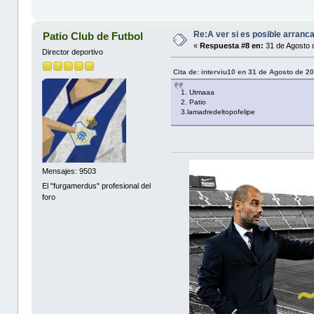
Re:A ver si es posible arranc
Patio Club de Futbol
«
Respuesta #8 en:
31 de Agosto 
Director deportivo
Cita de: interviu10 en 31 de Agosto de 2
1. Utmaaa
2. Patio
3.lamadredeltopofelipe
Mensajes: 9503
El "furgamerdus" profesional del
foro