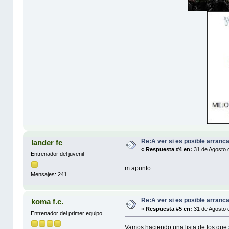
Re:A ver si es posible arranc
lander fc
«
Respuesta #4 en:
31 de Agosto 
Entrenador del juvenil
m apunto
Mensajes: 241
Re:A ver si es posible arranc
koma f.c.
«
Respuesta #5 en:
31 de Agosto 
Entrenador del primer equipo
Vamos haciendo una lista de los que