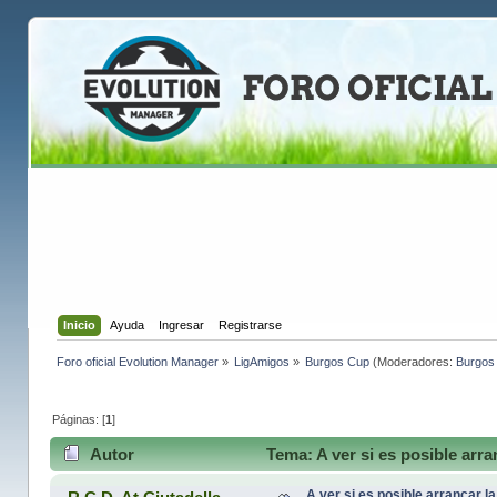
Inicio
Ayuda
Ingresar
Registrarse
Foro oficial Evolution Manager
»
LigAmigos
»
Burgos Cup
(Moderadores:
Burgos 
Páginas: [
1
]
Autor
Tema: A ver si es posible arr
A ver si es posible arrancar l