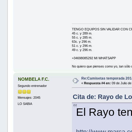
TENGO EQUIPOS SIN VALIDAR CON C
45 c. y 289 m.
55 c. y 285 m.
63c. y 296 m.
51 c. y 296 m.
49 c. y 296 m.
+34698085292 MI WHATSAPP
No quiero que pienses como yo, tan sólo q
Re:Camisetas temporada 201
NOMBELA F.C.
«
Respuesta #4 en:
09 de Julio de
Segundo entrenador
Cita de: Rayo de Lo
Mensajes: 2045
LO SABIA
El Rayo ten
http://www.marca.c