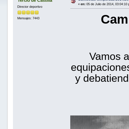
Tercio de Castilla
«
en:
05 de Julio de 2014, 03:04:10
Director deportivo
Cami
Mensajes: 7443
Vamos a 
equipacione
y debatien