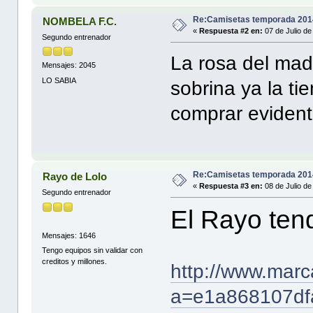
Re:Camisetas temporada 201
NOMBELA F.C.
«
Respuesta #2 en:
07 de Julio de
Segundo entrenador
La rosa del madr
Mensajes: 2045
LO SABIA
sobrina ya la ti
comprar eviden
Re:Camisetas temporada 201
Rayo de Lolo
«
Respuesta #3 en:
08 de Julio de
Segundo entrenador
El Rayo ten
Mensajes: 1646
Tengo equipos sin validar con
creditos y millones.
http://www.marc
a=e1a868107df