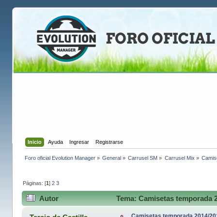
Inicio
Ayuda
Ingresar
Registrarse
Foro oficial Evolution Manager
»
General
»
Carrusel SM
»
Carrusel Mix
»
Camis
Páginas: [
1
]
2
3
Autor
Tema: Camisetas temporada 2
Camisetas temporada 2014/20