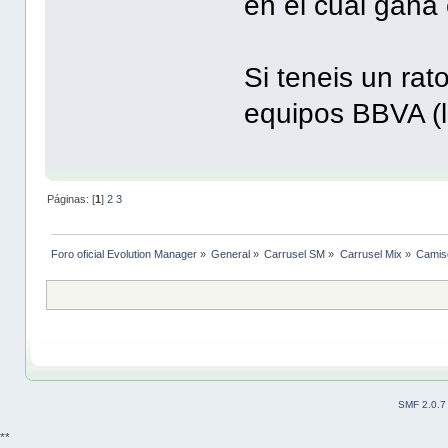
en el cual gana 
Si teneis un rat
equipos BBVA (l
Páginas: [
1
]
2
3
Foro oficial Evolution Manager
»
General
»
Carrusel SM
»
Carrusel Mix
»
Camis
SMF 2.0.7
**