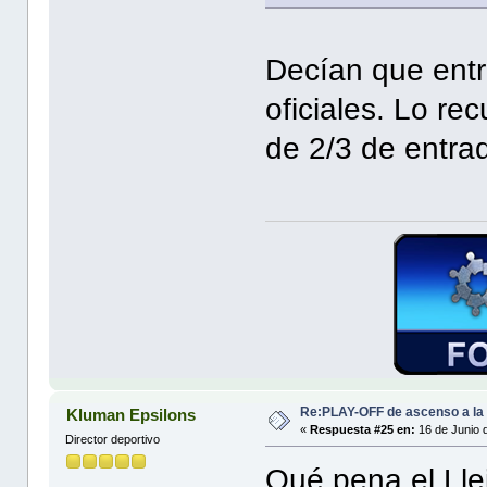
Decían que entr
oficiales. Lo r
de 2/3 de entra
Re:PLAY-OFF de ascenso a la 
Kluman Epsilons
«
Respuesta #25 en:
16 de Junio 
Director deportivo
Qué pena el Lleid