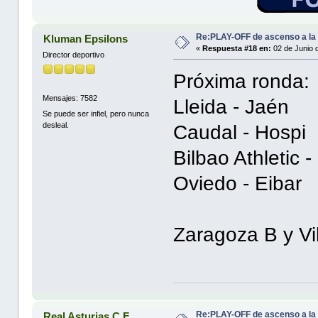
Re:PLAY-OFF de ascenso a la 
Kluman Epsilons
«
Respuesta #18 en:
02 de Junio 
Director deportivo
Próxima ronda:
Mensajes: 7582
Lleida - Jaén
Se puede ser infiel, pero nunca
desleal.
Caudal - Hospi
Bilbao Athletic 
Oviedo - Eibar
Zaragoza B y Vi
Re:PLAY-OFF de ascenso a la 
Real Asturias C.F.