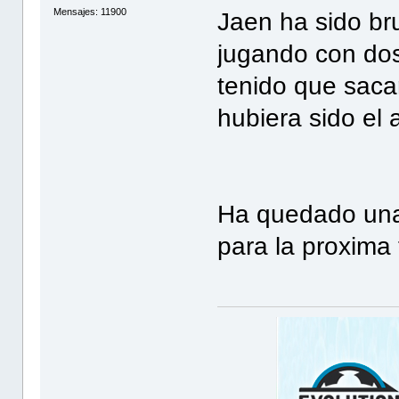
Mensajes: 11900
Jaen ha sido bru
jugando con dos
tenido que saca
hubiera sido el
Ha quedado una
para la proxima