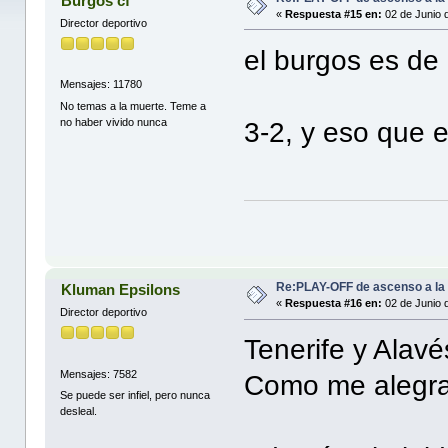
Burgos cf
«
Respuesta #15 en:
02 de Junio 
Director deportivo
el burgos es de
Mensajes: 11780
No temas a la muerte. Teme a
no haber vivido nunca
3-2, y eso que 
Re:PLAY-OFF de ascenso a la 
Kluman Epsilons
«
Respuesta #16 en:
02 de Junio 
Director deportivo
Tenerife y Alav
Mensajes: 7582
Como me alegra 
Se puede ser infiel, pero nunca
desleal.