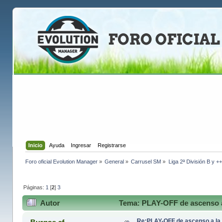
Inicio
Ayuda
Ingresar
Registrarse
Foro oficial Evolution Manager
»
General
»
Carrusel SM
»
Liga 2ª División B y +
Páginas:
1
[
2
]
3
Autor
Tema: PLAY-OFF de ascenso a 
Re:PLAY-OFF de ascenso a la 