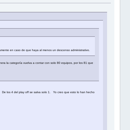
ticamente en caso de que haya al menos un descenso administrativo.
era la categoría vuelva a contar con solo 80 equipos, por los 81 que
 De los 4 del play off se salva solo 1. Yo creo que esto lo han hecho