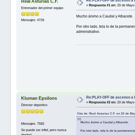
Re:PLAY-OFF de ascenso a l
Real Asturias C.F.
«
Respuesta #1 en:
20 de Mayo 
Entrenador del primer equipo
Mucho ánimo a Caudal y Albacete.
Mensajes: 4726
Por otro lado, tela lo de la perman
administrativo.
Re:PLAY-OFF de ascenso a l
Kluman Epsilons
«
Respuesta #2 en:
20 de Mayo 
Director deportivo
Cita de: Real Asturias C.F. en 20 de M
Mucho ánimo a Caudal y Albacete.
Mensajes: 7582
Se puede ser infiel, pero nunca
Por otro lado, tela lo de la permanenc
desleal.