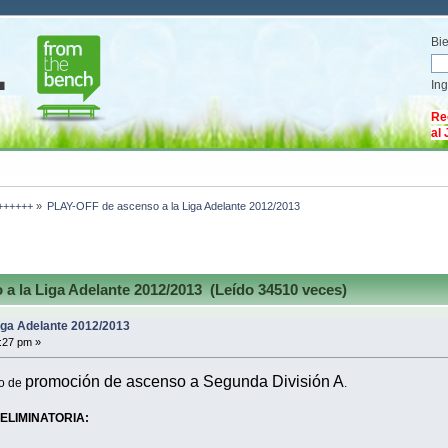
Bi
In
Re
al
 ++++++
»
PLAY-OFF de ascenso a la Liga Adelante 2012/2013
 la Liga Adelante 2012/2013 (Leído 34510 veces)
iga Adelante 2012/2013
:27 pm »
promoción de ascenso a Segunda División A
eo de
.
ELIMINATORIA: