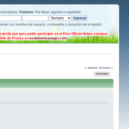
envenido(a),
Visitante
. Por favor,
ingresa
o
regístrate
.
gresar con nombre de usuario, contraseña y duración de la sesión.
cuerda que para poder participar en el Foro Oficial debes comprar
 Jefe de Prensa en
evolutionmanager.com
« anterior
próximo »
IMPRIMIR