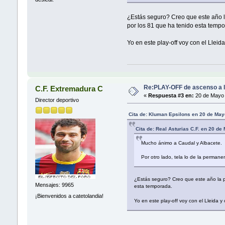
¿Estás seguro? Creo que este año la
por los 81 que ha tenido esta temp
Yo en este play-off voy con el Lleid
Re:PLAY-OFF de ascenso a l
C.F. Extremadura C
«
Respuesta #3 en:
20 de Mayo 
Director deportivo
Cita de: Kluman Epsilons en 20 de May
Cita de: Real Asturias C.F. en 20 d
Mucho ánimo a Caudal y Albacete.
Por otro lado, tela lo de la perman
¿Estás seguro? Creo que este año la pr
Mensajes: 9965
esta temporada.
¡Bienvenidos a catetolandia!
Yo en este play-off voy con el Lleida y