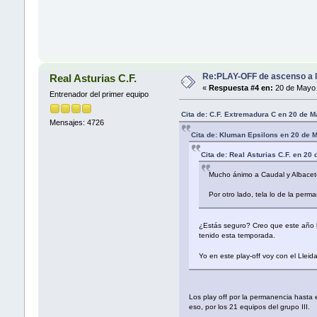
Re:PLAY-OFF de ascenso a l
Real Asturias C.F.
«
Respuesta #4 en:
20 de Mayo 
Entrenador del primer equipo
Cita de: C.F. Extremadura C en 20 de 
Mensajes: 4726
Cita de: Kluman Epsilons en 20 de 
Cita de: Real Asturias C.F. en 2
Mucho ánimo a Caudal y Albacet
Por otro lado, tela lo de la per
¿Estás seguro? Creo que este año la
tenido esta temporada.
Yo en este play-off voy con el Lleid
Los play off por la permanencia hasta
eso, por los 21 equipos del grupo III.