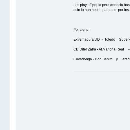
Los play off por la permanencia has
esto lo han hecho para eso, por los 
Por cierto:
Extremadura UD - Toledo (super-eli
CD Diter Zafra - At.Mancha Real ---
Covadonga - Don Benito y Laredo -