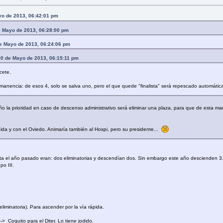
ayo de 2013, 06:42:01 pm
de Mayo de 2013, 06:28:00 pm
de Mayo de 2013, 06:24:06 pm
 20 de Mayo de 2013, 06:15:11 pm
cete.
permanencia: de esos 4, solo se salva uno, pero el que quede "finalista" será repescado automá
 la prioridad en caso de descenso administrativo será eliminar una plaza, para que de esta man
leida y con el Oviedo. Animaría también al Hospi, pero su presidente...
sta el año pasado eran: dos eliminatorias y descendían dos. Sin embargo este año descienden 3.
po III.
minatoria). Para ascender por la vía rápida.
> Coquito para el Diter. Lo tiene jodido.