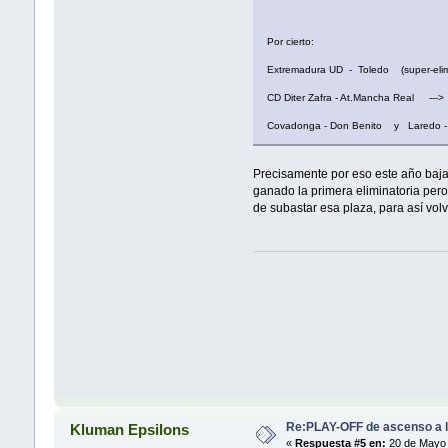
Por cierto:
Extremadura UD - Toledo (super-elimin
CD Diter Zafra - At.Mancha Real ---> C
Covadonga - Don Benito y Laredo - UD
Precisamente por eso este año bajan
ganado la primera eliminatoria pero
de subastar esa plaza, para así volv
Re:PLAY-OFF de ascenso a l
Kluman Epsilons
«
Respuesta #5 en:
20 de Mayo 