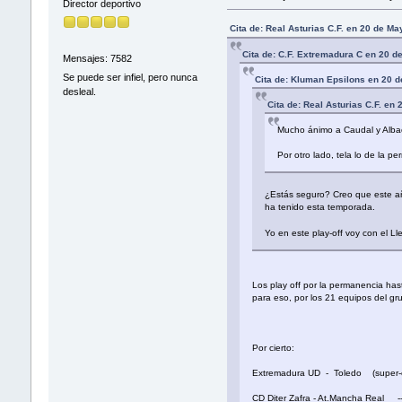
Director deportivo
Cita de: Real Asturias C.F. en 20 de M
Cita de: C.F. Extremadura C en 20 
Mensajes: 7582
Se puede ser infiel, pero nunca
Cita de: Kluman Epsilons en 20 
desleal.
Cita de: Real Asturias C.F. en
Mucho ánimo a Caudal y Alba
Por otro lado, tela lo de la 
¿Estás seguro? Creo que este año
ha tenido esta temporada.
Yo en este play-off voy con el L
Los play off por la permanencia ha
para eso, por los 21 equipos del gru
Por cierto:
Extremadura UD - Toledo (super-eli
CD Diter Zafra - At.Mancha Real ---