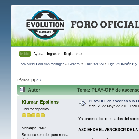
Inicio
Ayuda
Ingresar
Registrarse
Foro oficial Evolution Manager
»
General
»
Carrusel SM
»
Liga 2ª División B y
Páginas: [
1
]
2
3
Autor
Tema: PLAY-OFF de ascenso a
PLAY-OFF de ascenso a la L
Kluman Epsilons
«
en:
20 de Mayo de 2013, 05:00
Director deportivo
Ya tenemos los resultados del sort
Mensajes: 7582
ASCIENDE EL VENCEDOR DE LA 
Se puede ser infiel, pero nunca