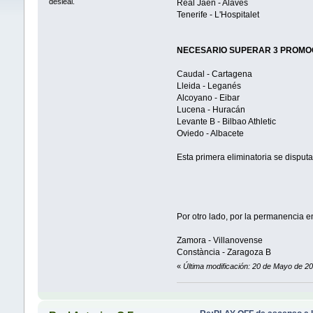
desleal.
Real Jaén - Alavés
Tenerife - L'Hospitalet
NECESARIO SUPERAR 3 PROMO
Caudal - Cartagena
Lleida - Leganés
Alcoyano - Eibar
Lucena - Huracán
Levante B - Bilbao Athletic
Oviedo - Albacete
Esta primera eliminatoria se disputa
Por otro lado, por la permanencia 
Zamora - Villanovense
Constància - Zaragoza B
«
Última modificación: 20 de Mayo de 2