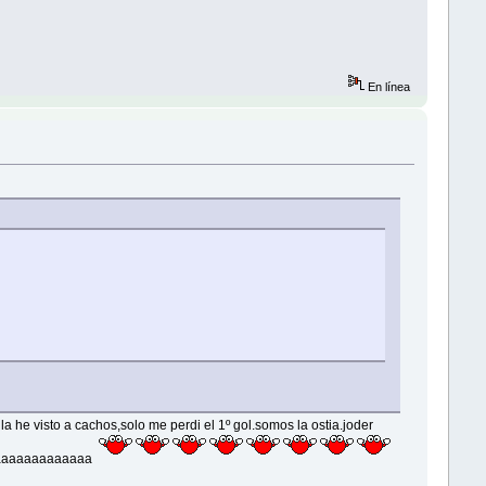
En línea
la he visto a cachos,solo me perdi el 1º gol.somos la ostia.joder
aaaaaaaaaaaaaaaa