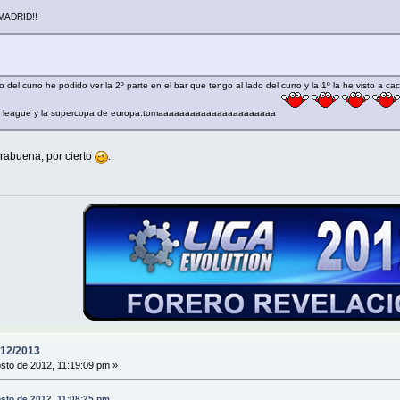
 MADRID!!
l curro he podido ver la 2º parte en el bar que tengo al lado del curro y la 1º la he visto a cac
ropa league y la supercopa de europa.tomaaaaaaaaaaaaaaaaaaaaaa
rabuena, por cierto
.
12/2013
sto de 2012, 11:19:09 pm »
sto de 2012, 11:08:25 pm