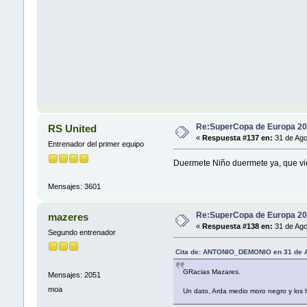
Re:SuperCopa de Europa 20
RS United
«
Respuesta #137 en:
31 de Ago
Entrenador del primer equipo
Duermete Niño duermete ya, que vien
Mensajes: 3601
Re:SuperCopa de Europa 20
mazeres
«
Respuesta #138 en:
31 de Ago
Segundo entrenador
Cita de: ANTONIO_DEMONIO en 31 de A
GRacias Mazares.
Mensajes: 2051
moa
Un dato, Arda medio moro negro y los h