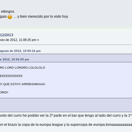
 vikingos.
ugais
... y bien merecido por lo visto hoy
12/2013
sto de 2012, 11:08:25 pm »
gosto de 2012, 10:55:16 pm
de 2012, 10:54:25 pm
ORO LORO LORORO LOLOLOLO
ONEEEEEEEEEEE
! QUE ESTOY ARRIBISIMAAAA
DRID!!
 del curro he podido ver la 2º parte en el bar que tengo al lado del curro y la 1º 
ar en el brazo la copa de la europa league y la supercopa de europa.tomaaaaaa