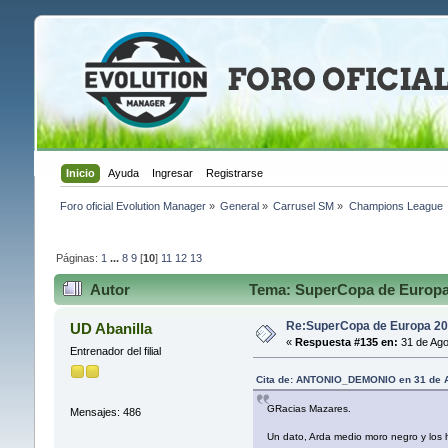
Inicio
Ayuda
Ingresar
Registrarse
Foro oficial Evolution Manager
»
General
»
Carrusel SM
»
Champions League 
Páginas:
1
...
8
9
[
10
]
11
12
13
Autor
Tema: SuperCopa de Europa 
Re:SuperCopa de Europa 20
UD Abanilla
«
Respuesta #135 en:
31 de Ago
Entrenador del filial
Cita de: ANTONIO_DEMONIO en 31 de A
GRacias Mazares.
Mensajes: 486
Un dato, Arda medio moro negro y los h