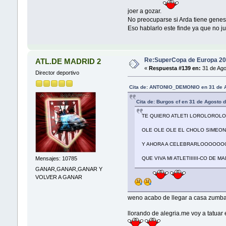
joer a gozar.
No preocuparse si Arda tiene genes
Eso hablarlo este finde ya que no j
Re:SuperCopa de Europa 20
ATL.DE MADRID 2
«
Respuesta #139 en:
31 de Ago
Director deportivo
Cita de: ANTONIO_DEMONIO en 31 de A
Cita de: Burgos cf en 31 de Agosto 
TE QUIERO ATLETI LOROLOROL
OLE OLE OLE EL CHOLO SIME
Y AHORA A CELEBRARLOOOOOOO
Mensajes: 10785
QUE VIVA MI ATLETIIIIII-CO DE MA
GANAR,GANAR,GANAR Y
VOLVER A GANAR
weno acabo de llegar a casa zumbando
llorando de alegria.me voy a tatu