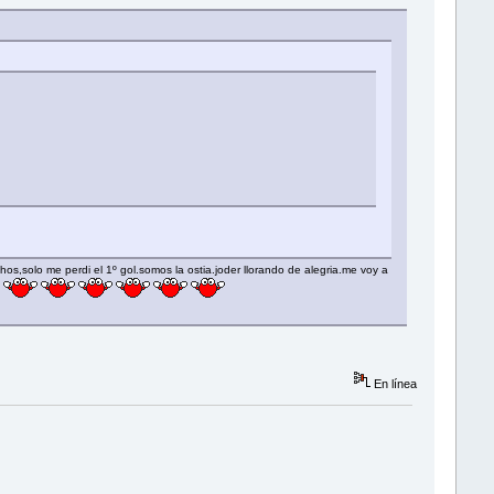
hos,solo me perdi el 1º gol.somos la ostia.joder llorando de alegria.me voy a
En línea