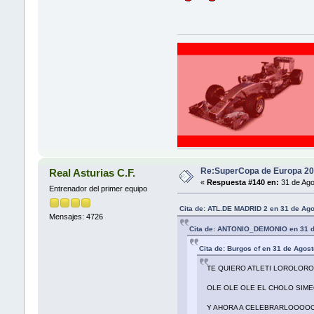
Re:SuperCopa de Europa 20
Real Asturias C.F.
«
Respuesta #140 en:
31 de Ago
Entrenador del primer equipo
Cita de: ATL.DE MADRID 2 en 31 de Ago
Mensajes: 4726
Cita de: ANTONIO_DEMONIO en 31 d
Cita de: Burgos cf en 31 de Agos
TE QUIERO ATLETI LOROLO
OLE OLE OLE EL CHOLO SI
Y AHORA A CELEBRARLOOOOO