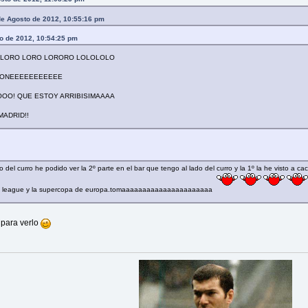
e Agosto de 2012, 10:55:16 pm
to de 2012, 10:54:25 pm
ROLORO LORO LORORO LOLOLOLO
MEONEEEEEEEEEEE
OO! QUE ESTOY ARRIBISIMAAAA
 MADRID!!
l curro he podido ver la 2º parte en el bar que tengo al lado del curro y la 1º la he visto a cac
ropa league y la supercopa de europa.tomaaaaaaaaaaaaaaaaaaaaaa
 para verlo