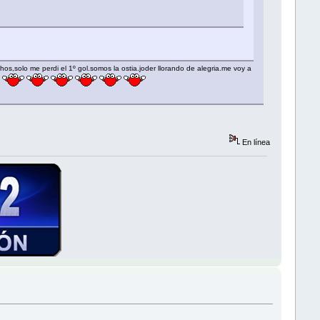
hos,solo me perdi el 1º gol.somos la ostia.joder llorando de alegria.me voy a
En línea