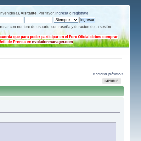
envenido(a),
Visitante
. Por favor,
ingresa
o
regístrate
.
gresar con nombre de usuario, contraseña y duración de la sesión.
cuerda que para poder participar en el Foro Oficial debes comprar
 Jefe de Prensa en
evolutionmanager.com
« anterior
próximo »
IMPRIMIR