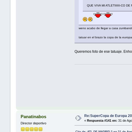
QUE VIVA MI ATLETIIIIII-CO DE
weno acabo de llegar a casa zumbando de
tatuar en el brazo la copa de la eu
Queremos foto de ese tatuaje. Enho
Re:SuperCopa de Europa 20
Panatinabos
«
Respuesta #141 en:
31 de Ago
Director deportivo
Cita de: ATL.DE MADRID 2 en 31 de Ago