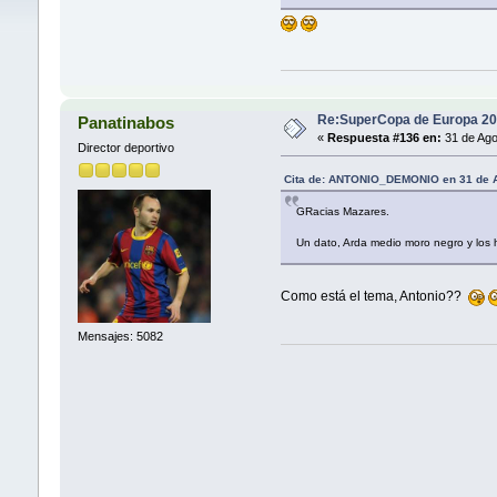
Re:SuperCopa de Europa 20
Panatinabos
«
Respuesta #136 en:
31 de Ago
Director deportivo
Cita de: ANTONIO_DEMONIO en 31 de A
GRacias Mazares.
Un dato, Arda medio moro negro y los h
Como está el tema, Antonio??
Mensajes: 5082