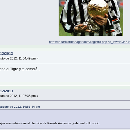
http://es.strikermanager.com/registro.php?id_inv=103484
12/2013
sto de 2012, 11:04:49 pm »
e el Tigre y te comerá...
12/2013
sto de 2012, 11:07:38 pm »
gosto de 2012, 10:59:44 pm
ijos mas rubios que el chumino de Pamela Anderson ,joder mal rollo socio.