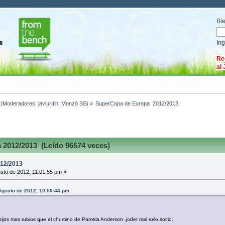
Bi
In
Re
al
(Moderadores:
javiurdin
,
Monzó SS
) »
SuperCopa de Europa  2012/2013
2012/2013 (Leído 96574 veces)
12/2013
sto de 2012, 11:01:55 pm »
gosto de 2012, 10:59:44 pm
ijos mas rubios que el chumino de Pamela Anderson ,joder mal rollo socio.