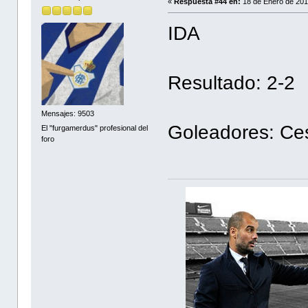
«
Respuesta #44 en:
18 de Enero de 201
IDA
Resultado: 2-2
Mensajes: 9503
Goleadores: Ce
El "furgamerdus" profesional del
foro