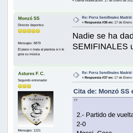
«
Última modificación: 17 de Enero de 20
Re: Porra Semifinales Madrid 
Monzó SS
«
Respuesta #36 en:
17 de Enero 
Director deportivo
Nadie se ha da
Mensajes: 8879
SEMIFINALES u
El piano n mata al pianista si n le
gsta su música
Re: Porra Semifinales Madrid 
Astures F. C.
«
Respuesta #37 en:
17 de Enero 
Segundo entrenador
Cita de: Monzó SS 
2.- Partido de vuelt
2-0
Mensajes: 1221