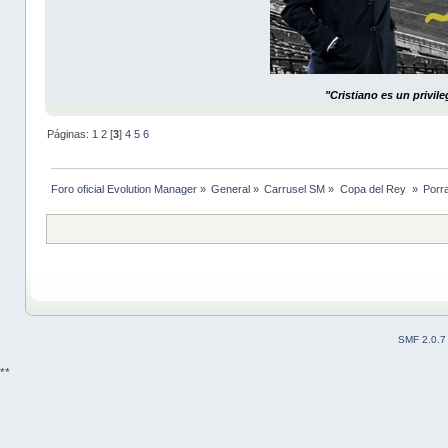
"Cristiano es un privil
Páginas:
1
2
[
3
]
4
5
6
Foro oficial Evolution Manager
»
General
»
Carrusel SM
»
Copa del Rey 
»
Porra
SMF 2.0.7
**