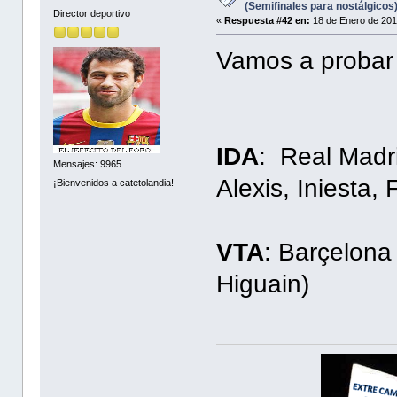
(Semifinales para nostálgicos
Director deportivo
«
Respuesta #42 en:
18 de Enero de 201
Vamos a probar
IDA
: Real Madri
Mensajes: 9965
Alexis, Iniesta
¡Bienvenidos a catetolandia!
VTA
: Barçelona
Higuain)