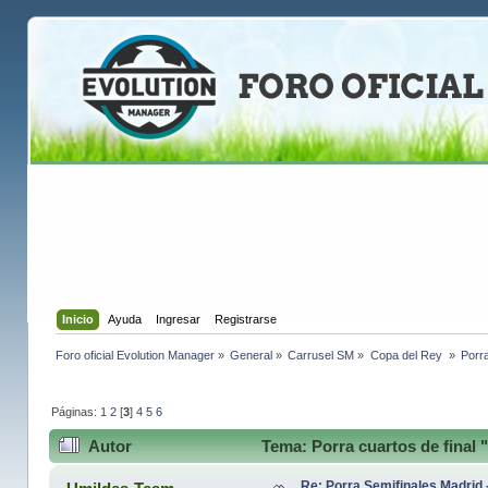
Inicio
Ayuda
Ingresar
Registrarse
Foro oficial Evolution Manager
»
General
»
Carrusel SM
»
Copa del Rey 
»
Porra
Páginas:
1
2
[
3
]
4
5
6
Autor
Tema: Porra cuartos de final 
Re: Porra Semifinales Madrid 