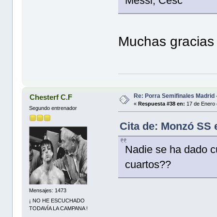
Messi, Cesc
Muchas gracias 
Re: Porra Semifinales Madrid 
Chesterf C.F
«
Respuesta #38 en:
17 de Enero 
Segundo entrenador
Cita de: Monzó SS 
Nadie se ha dado 
cuartos??
Mensajes: 1473
¡ NO HE ESCUCHADO
TODAVÍA LA CAMPANA !