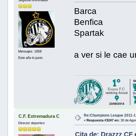
Barca
Benfica
Spartak
Mensajes: 1858
a ver si le cae
Este año lo justo
Re:Champions League 2011-1
C.F. Extremadura C
«
Respuesta #3247 en:
30 de Agos
Director deportivo
Cita de: Drazzz CF