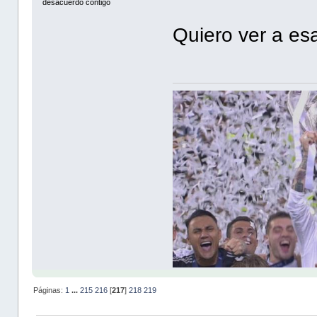
desacuerdo contigo
Quiero ver a es
Páginas:
1
...
215
216
[
217
]
218
219