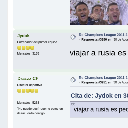
Re:Champions League 2011-1
Jydok
«
Respuesta #3250 en:
30 de Agos
Entrenador del primer equipo
viajar a rusia e
Mensajes: 3155
Re:Champions League 2011-1
Drazzz CF
«
Respuesta #3251 en:
30 de Agos
Director deportivo
Cita de: Jydok en 
Mensajes: 5263
viajar a rusia es pe
"No puedo decír que no estoy en
desacuerdo contigo