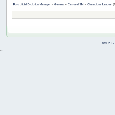
Foro oficial Evolution Manager
»
General
»
Carrusel SM
»
Champions League 
(
SMF 2.0.7
**