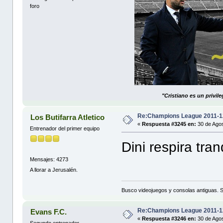
foro
"Cristiano es un privil
Re:Champions League 2011-1
Los Butifarra Atletico
«
Respuesta #3245 en:
30 de Agos
Entrenador del primer equipo
Dini respira tran
Mensajes: 4273
A llorar a Jerusalén.
Busco videojuegos y consolas antiguas. 
Re:Champions League 2011-1
Evans F.C.
«
Respuesta #3246 en:
30 de Agos
Segundo entrenador