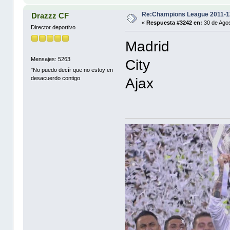
Re:Champions League 2011-1
Drazzz CF
«
Respuesta #3242 en:
30 de Agos
Director deportivo
Madrid
Mensajes: 5263
City
"No puedo decír que no estoy en
desacuerdo contigo
Ajax