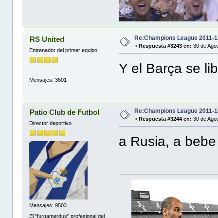
Re:Champions League 2011-1
RS United
«
Respuesta #3243 en:
30 de Agos
Entrenador del primer equipo
Y el Barça se li
Mensajes: 3601
Re:Champions League 2011-1
Patio Club de Futbol
«
Respuesta #3244 en:
30 de Agos
Director deportivo
a Rusia, a bebe
Mensajes: 9503
El "furgamerdus" profesional del