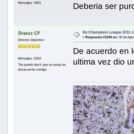
Mensajes: 3601
Deberia ser pu
Re:Champions League 2011-1
Drazzz CF
«
Respuesta #3249 en:
30 de Agos
Director deportivo
De acuerdo en l
Mensajes: 5263
ultima vez dio 
"No puedo decír que no estoy en
desacuerdo contigo