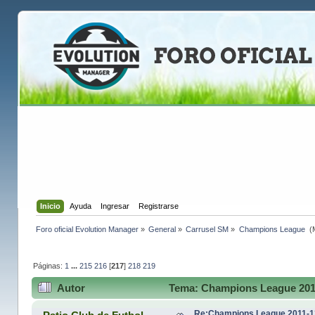
Inicio
Ayuda
Ingresar
Registrarse
Foro oficial Evolution Manager
»
General
»
Carrusel SM
»
Champions League 
(
Páginas:
1
...
215
216
[
217
]
218
219
Autor
Tema: Champions League 2011
Re:Champions League 2011-1