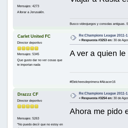
Mensajes: 4273
A llorar a Jerusalén.
Busco videojuegos y consolas antiguas. 
Re:Champions League 2011-1
Carlet United FC
«
Respuesta #3253 en:
30 de Agos
Director deportivo
A ver a quien le
Mensajes: 5345
Que gusto dar no ver cosas que
te importan nada
#Elelcheesdeprimera #Alcacer16
Re:Champions League 2011-1
Drazzz CF
«
Respuesta #3254 en:
30 de Agos
Director deportivo
Ahora me pido el
Mensajes: 5263
"No puedo decír que no estoy en