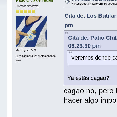
Patio Club de Futbol
«
Respuesta #3240 en:
30 de Agos
Director deportivo
Cita de: Los Butifa
pm
Cita de: Patio Clu
06:23:30 pm
Mensajes: 9503
El "furgamerdus" profesional del
Veremos donde cae
foro
Ya estás cagao?
cagao no, pero 
hacer algo impor