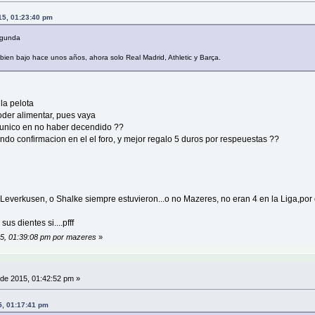
015, 01:23:40 pm
egunda
mbien bajo hace unos años, ahora solo Real Madrid, Athletic y Barça.
la pelota
oder alimentar, pues vaya
 unico en no haber decendido ??
endo confirmacion en el el foro, y mejor regalo 5 duros por respeuestas ??
l Leverkusen, o Shalke siempre estuvieron...o no Mazeres, no eran 4 en la Liga,por 
us dientes si....pfff
015, 01:39:08 pm por mazeres
»
 de 2015, 01:42:52 pm »
5, 01:17:41 pm