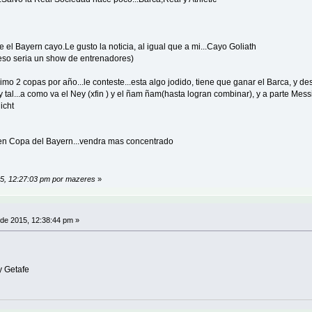
que el Bayern cayo.Le gusto la noticia, al igual que a mi...Cayo Goliath
.eso seria un show de entrenadores)
mo 2 copas por año...le conteste...esta algo jodido, tiene que ganar el Barca, y d
y tal...a como va el Ney (xfin ) y el ñam ñam(hasta logran combinar), y a parte Messi
icht
 en Copa del Bayern...vendra mas concentrado
015, 12:27:03 pm por mazeres
»
 de 2015, 12:38:44 pm »
y Getafe