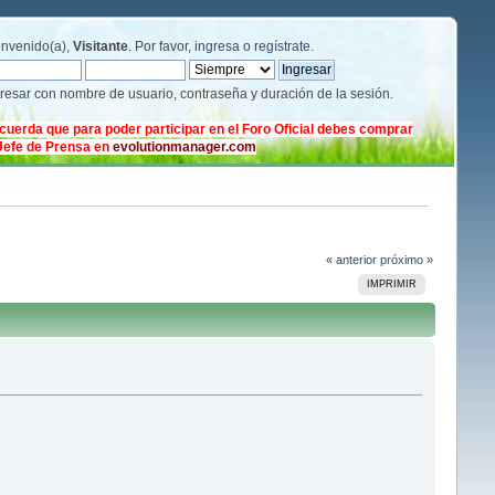
envenido(a),
Visitante
. Por favor,
ingresa
o
regístrate
.
gresar con nombre de usuario, contraseña y duración de la sesión.
cuerda que para poder participar en el Foro Oficial debes comprar
 Jefe de Prensa en
evolutionmanager.com
« anterior
próximo »
IMPRIMIR