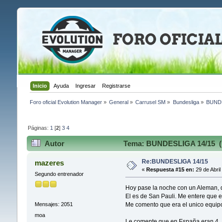
Inicio
Ayuda
Ingresar
Registrarse
Foro oficial Evolution Manager
»
General
»
Carrusel SM
»
Bundesliga
»
BUNDE
Páginas:
1
[
2
]
3
4
Autor
Tema: BUNDESLIGA 14/15 (L
Re:BUNDESLIGA 14/15
mazeres
«
Respuesta #15 en:
29 de Abril
Segundo entrenador
Hoy pase la noche con un Aleman, 
El es de San Pauli. Me entere que e
Me comento que era el unico equi
Mensajes: 2051
moa
Le comente que en España eran 4...