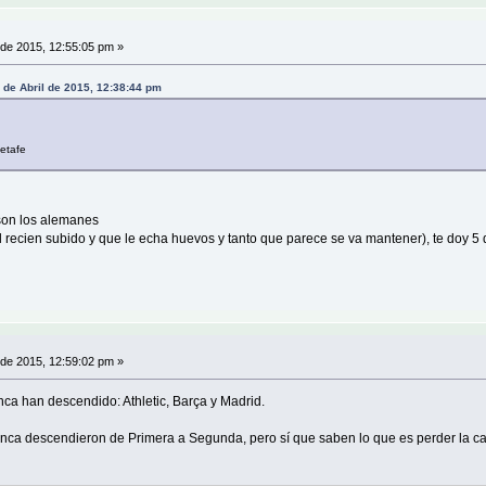
 de 2015, 12:55:05 pm »
 de Abril de 2015, 12:38:44 pm
Getafe
son los alemanes
l recien subido y que le echa huevos y tanto que parece se va mantener), te doy 5 du
 de 2015, 12:59:02 pm »
ca han descendido: Athletic, Barça y Madrid.
nca descendieron de Primera a Segunda, pero sí que saben lo que es perder la cate