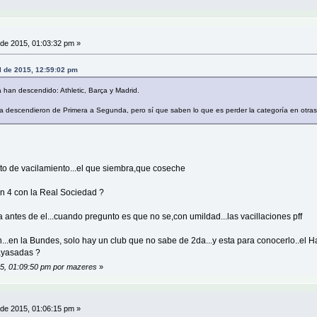
 de 2015, 01:03:32 pm »
l de 2015, 12:59:02 pm
han descendido: Athletic, Barça y Madrid.
 descendieron de Primera a Segunda, pero sí que saben lo que es perder la categoría en otras d
ento de vacilamiento...el que siembra,que coseche
n 4 con la Real Sociedad ?
 antes de el...cuando pregunto es que no se,con umildad...las vacillaciones pff
..en la Bundes, solo hay un club que no sabe de 2da...y esta para conocerlo..el 
ayasadas ?
015, 01:09:50 pm por mazeres
»
 de 2015, 01:06:15 pm »