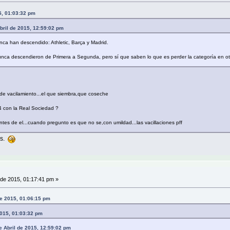
5, 01:03:32 pm
bril de 2015, 12:59:02 pm
ca han descendido: Athletic, Barça y Madrid.
nca descendieron de Primera a Segunda, pero sí que saben lo que es perder la categoría en otra
o de vacilamiento...el que siembra,que coseche
4 con la Real Sociedad ?
tes de el...cuando pregunto es que no se,con umildad...las vacillaciones pff
as.
 de 2015, 01:17:41 pm »
de 2015, 01:06:15 pm
2015, 01:03:32 pm
e Abril de 2015, 12:59:02 pm