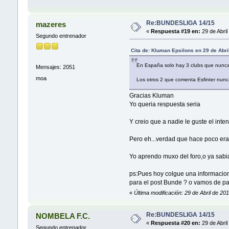
Re:BUNDESLIGA 14/15
mazeres
«
Respuesta #19 en:
29 de Abril
Segundo entrenador
Cita de: Kluman Epsilons en 29 de Abri
En España solo hay 3 clubs que nunca 
Mensajes: 2051
moa
Los otros 2 que comenta Esfinter nunca
Gracias Kluman
Yo queria respuesta seria
Y creio que a nadie le guste el int
Pero eh...verdad que hace poco era
Yo aprendo muxo del foro,o ya sabia
ps:Pues hoy colgue una informacion.
para el post Bunde ? o vamos de p
«
Última modificación: 29 de Abril de 2
Re:BUNDESLIGA 14/15
NOMBELA F.C.
«
Respuesta #20 en:
29 de Abril
Segundo entrenador