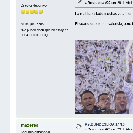
«
Respuesta #22 en:
29 de Abril
Director deportivo
La real ha estado muchas veces e
El cuarto era creo el valencia, per
Mensajes: 5263
"No puedo decír que no estoy en
desacuerdo contigo
Re:BUNDESLIGA 14/15
mazeres
«
Respuesta #23 en:
29 de Abril
Segundo entrenador