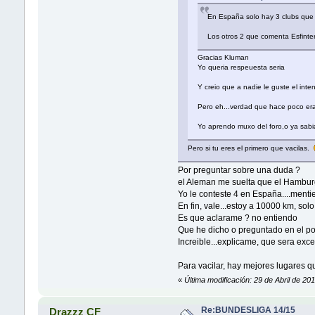
En España solo hay 3 clubs que 
Los otros 2 que comenta Esfinter
Gracias Kluman
Yo queria respeuesta seria
Y creio que a nadie le guste el int
Pero eh...verdad que hace poco er
Yo aprendo muxo del foro,o ya sabia
Pero si tu eres el primero que vacilas.
Por preguntar sobre una duda ?
el Aleman me suelta que el Hamburg
Yo le conteste 4 en España....menti
En fin, vale...estoy a 10000 km, sol
Es que aclarame ? no entiendo
Que he dicho o preguntado en el po
Increible...explicame, que sera exc
Para vacilar, hay mejores lugares q
«
Última modificación: 29 de Abril de 2
Re:BUNDESLIGA 14/15
Drazzz CF