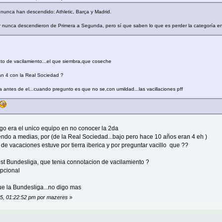
nunca han descendido: Athletic, Barça y Madrid.
 nunca descendieron de Primera a Segunda, pero sí que saben lo que es perder la categoría en o
ento de vacilamiento...el que siembra,que coseche
an 4 con la Real Sociedad ?
 antes de el...cuando pregunto es que no se,con umildad...las vacillaciones pff
o era el unico equipo en no conocer la 2da
endo a medias, por (de la Real Sociedad...bajo pero hace 10 años eran 4 eh )
o de vacaciones estuve por tierra iberica y por preguntar vacillo que ??
st Bundesliga, que tenia connotacion de vacilamiento ?
epcional
ue la Bundesliga...no digo mas
015, 01:22:52 pm por mazeres
»