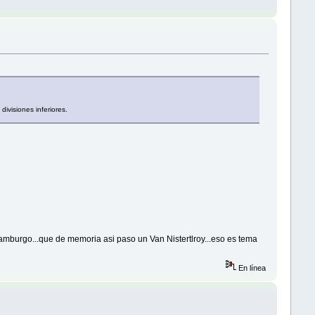
ivisiones inferiores.
Hamburgo...que de memoria asi paso un Van Nistertlroy...eso es tema
En línea