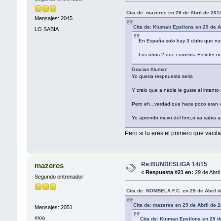
Cita de: mazeres en 29 de Abril de 201
Mensajes: 2045
Cita de: Kluman Epsilons en 29 de A
LO SABIA
En España solo hay 3 clubs que nun
Los otros 2 que comenta Esfinter nu
Gracias Kluman
Yo queria respeuesta seria
Y creio que a nadie le guste el intent
Pero eh...verdad que hace poco eran 
Yo aprendo muxo del foro,o ya sabia an
Pero si tu eres el primero que vacil
Re:BUNDESLIGA 14/15
mazeres
«
Respuesta #21 en:
29 de Abril
Segundo entrenador
Cita de: NOMBELA F.C. en 29 de Abril 
Cita de: mazeres en 29 de Abril de 
Mensajes: 2051
moa
Cita de: Kluman Epsilons en 29 d