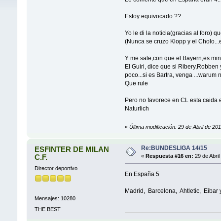
Estoy equivocado ??
Yo le di la noticia(gracias al foro) 
(Nunca se cruzo Klopp y el Cholo..
Y me sale,con que el Bayern,es mini
El Guiri, dice que si Ribery,Robben 
poco...si es Bartra, venga ...warum n
Que rule
Pero no favorece en CL esta caida
Naturlich
«
Última modificación: 29 de Abril de 2
Re:BUNDESLIGA 14/15
ESFINTER DE MILAN
C.F.
«
Respuesta #16 en:
29 de Abril
Director deportivo
En España 5
Madrid, Barcelona, Ahtletic, Eibar 
Mensajes: 10280
THE BEST