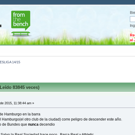
Bi
In
Re
al
SLIGA 14/15
eído 83845 veces)
 de 2015, 11:38:44 am »
de Hamburgo en la barra
l Hamburgo(el otro club de la ciudad) corre peligro de descender este año.
po de Bundes que
nunca
decendio
Salvo la Real Sociedad hace poco...Barca,Real y Athletic