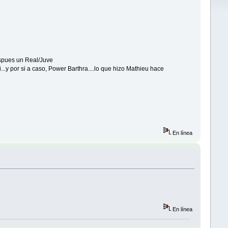
espues un Real/Juve
...y por si a caso, Power Barthra....lo que hizo Mathieu hace
En línea
En línea