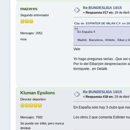
Re:BUNDESLIGA 14/15
mazeres
«
Respuesta #17 en:
29 de Abril
Segundo entrenador
Cita de: ESFINTER DE MILAN C.F. en 29
En España 5
Mensajes: 2051
moa
Madrid, Barcelona, Ahtletic, Eibar y 
Vale
Yo hago pregunas serias...Que asi 
Por lo del Eibar(sin despreciacion a
torniquete...en Getafe
Re:BUNDESLIGA 14/15
Kluman Epsilons
«
Respuesta #18 en:
29 de Abril
Director deportivo
En España solo hay 3 clubs que nun
Los otros 2 que comenta Esfinter nu
Mensajes: 7582
Se puede ser infiel, pero nunca
desleal.