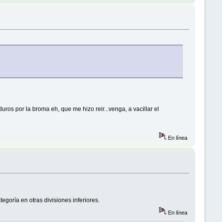
ros por la broma eh, que me hizo reir...venga, a vacillar el
En línea
goría en otras divisiones inferiores.
En línea