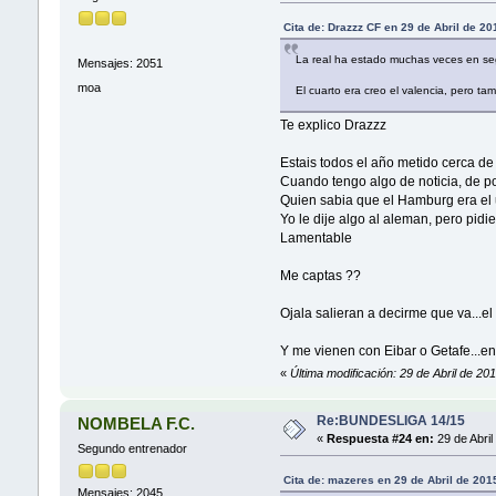
Cita de: Drazzz CF en 29 de Abril de 2
La real ha estado muchas veces en s
Mensajes: 2051
moa
El cuarto era creo el valencia, pero ta
Te explico Drazzz
Estais todos el año metido cerca de 
Cuando tengo algo de noticia, de p
Quien sabia que el Hamburg era el
Yo le dije algo al aleman, pero pidi
Lamentable
Me captas ??
Ojala salieran a decirme que va...e
Y me vienen con Eibar o Getafe...en s
«
Última modificación: 29 de Abril de 2
Re:BUNDESLIGA 14/15
NOMBELA F.C.
«
Respuesta #24 en:
29 de Abril
Segundo entrenador
Cita de: mazeres en 29 de Abril de 201
Mensajes: 2045