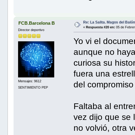
Re: La Salita. Magos del Baló
FCB.Barcelona B
«
Respuesta #20 en:
05 de Febrer
Director deportivo
Yo vi el documen
aunque no haya
curiosa su histo
fuera una estre
Mensajes: 9612
del compromiso y
SENTIMIENTO PEP
Faltaba al entr
vez dijo que se 
no volvió, otra 