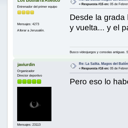
Los Butifarra Atletico
«
Respuesta #15 en:
05 de Febrer
Entrenador del primer equipo
Desde la grada 
Mensajes: 4273
y vuelta... y el 
A llorar a Jerusalén.
Busco videojuegos y consolas antiguas. 
Re: La Salita. Magos del Baló
javiurdin
«
Respuesta #16 en:
05 de Febrer
Organizador
Director deportivo
Pero eso lo habé
Mensajes: 23113