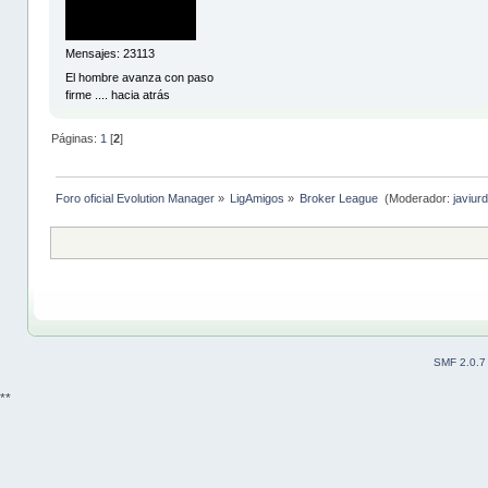
Mensajes: 23113
El hombre avanza con paso
firme .... hacia atrás
Páginas:
1
[
2
]
Foro oficial Evolution Manager
»
LigAmigos
»
Broker League 
(Moderador:
javiurd
SMF 2.0.7
**