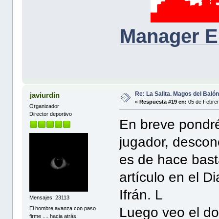
Manager E
Re: La Salita. Magos del Baló
javiurdin
«
Respuesta #19 en:
05 de Febrer
Organizador
Director deportivo
En breve pondré
jugador, descono
es de hace bast
artículo en el 
Ifrán. L
Mensajes: 23113
Luego veo el do
El hombre avanza con paso
firme .... hacia atrás