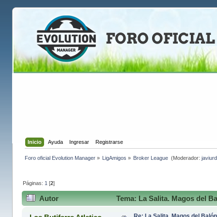
Inicio
Ayuda
Ingresar
Registrarse
Foro oficial Evolution Manager
»
LigAmigos
»
Broker League 
(Moderador:
javiurd
Páginas:
1
[
2
]
Autor
Tema: La Salita. Magos del B
Re: La Salita. Magos del Baló