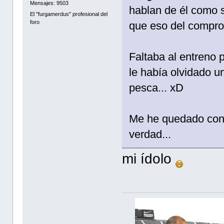
Mensajes: 9503
hablan de él como s
El "furgamerdus" profesional del
foro
que eso del comprom
Faltaba al entreno 
le había olvidado un
pesca... xD
Me he quedado con 
verdad...
mi ídolo