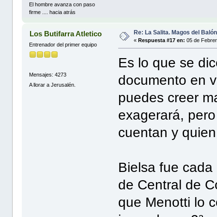
El hombre avanza con paso
firme .... hacia atrás
Re: La Salita. Magos del Baló
Los Butifarra Atletico
«
Respuesta #17 en:
05 de Febrer
Entrenador del primer equipo
Es lo que se dic
Mensajes: 4273
documento en ví
A llorar a Jerusalén.
puedes creer m
exagerará, pero
cuentan y quien 
Bielsa fue cada
de Central de Có
que Menotti lo c