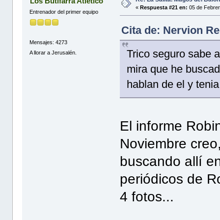
Los Butifarra Atletico
«
Respuesta #21 en:
05 de Febrer
Entrenador del primer equipo
Cita de: Nervion R
Mensajes: 4273
Trico seguro sabe a
A llorar a Jerusalén.
mira que he buscado
hablan de el y teni
El informe Robi
Noviembre creo,
buscando allí e
periódicos de R
4 fotos...