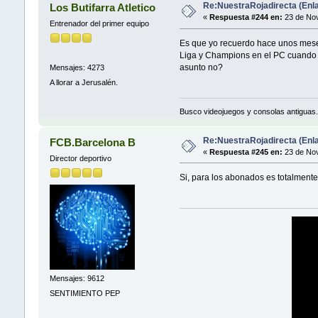
Re:NuestraRojadirecta (Enla
Los Butifarra Atletico
«
Respuesta #244 en:
23 de Nov
Entrenador del primer equipo
Es que yo recuerdo hace unos meses
Liga y Champions en el PC cuando es
asunto no?
Mensajes: 4273
A llorar a Jerusalén.
Busco videojuegos y consolas antiguas.
Re:NuestraRojadirecta (Enla
FCB.Barcelona B
«
Respuesta #245 en:
23 de Nov
Director deportivo
Si, para los abonados es totalmente 
Mensajes: 9612
SENTIMIENTO PEP