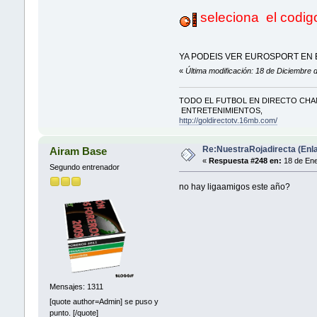
seleciona el codig
YA PODEIS VER EUROSPORT EN
«
Última modificación: 18 de Diciembr
TODO EL FUTBOL EN DIRECTO CHAM
ENTRETENIMIENTOS,
http://goldirectotv.16mb.com/
Re:NuestraRojadirecta (Enla
Airam Base
«
Respuesta #248 en:
18 de Ene
Segundo entrenador
no hay ligaamigos este año?
Mensajes: 1311
[quote author=Admin] se puso y
punto. [/quote]