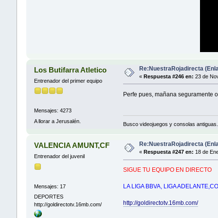
Re:NuestraRojadirecta (Enla
Los Butifarra Atletico
«
Respuesta #246 en:
23 de Nov
Entrenador del primer equipo
Perfe pues, mañana seguramente os
Mensajes: 4273
A llorar a Jerusalén.
Busco videojuegos y consolas antiguas.
Re:NuestraRojadirecta (Enla
VALENCIA AMUNT,CF
«
Respuesta #247 en:
18 de Ene
Entrenador del juvenil
SIGUE TU EQUIPO EN DIRECTO
LA LIGA BBVA, LIGA ADELANTE,
Mensajes: 17
DEPORTES
http://goldirectotv.16mb.com/
http://goldirectotv.16mb.com/