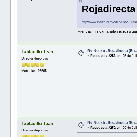
Rojadirecta
http://www.marca.com/2015/06/22/futb
Mientras mis camaradas rusos sigan
Re:NuestraRojadirecta (Enla
Tabladillo Team
«
Respuesta #251 en:
25 de Jul
Director deportivo
Mensajes: 16565
Re:NuestraRojadirecta (Enla
Tabladillo Team
«
Respuesta #252 en:
29 de Jul
Director deportivo