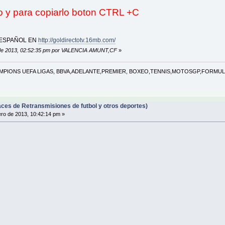
o y para copiarlo boton CTRL +C
 ESPAÑOL EN
http://goldirectotv.16mb.com/
e de 2013, 02:52:35 pm por VALENCIA AMUNT,CF
»
PIONS UEFA LIGAS, BBVA,ADELANTE,PREMIER, BOXEO,TENNIS,MOTOSGP,FORMULA
ces de Retransmisiones de futbol y otros deportes)
ro de 2013, 10:42:14 pm »