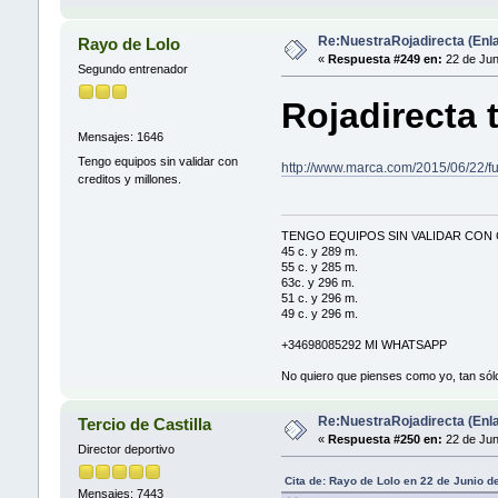
Re:NuestraRojadirecta (Enla
Rayo de Lolo
«
Respuesta #249 en:
22 de Jun
Segundo entrenador
Rojadirecta 
Mensajes: 1646
Tengo equipos sin validar con
http://www.marca.com/2015/06/22/f
creditos y millones.
TENGO EQUIPOS SIN VALIDAR CON 
45 c. y 289 m.
55 c. y 285 m.
63c. y 296 m.
51 c. y 296 m.
49 c. y 296 m.
+34698085292 MI WHATSAPP
No quiero que pienses como yo, tan sólo
Re:NuestraRojadirecta (Enla
Tercio de Castilla
«
Respuesta #250 en:
22 de Jun
Director deportivo
Cita de: Rayo de Lolo en 22 de Junio d
Mensajes: 7443