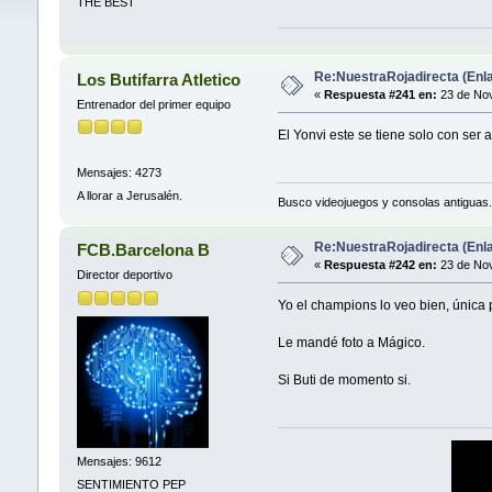
THE BEST
Re:NuestraRojadirecta (Enla
Los Butifarra Atletico
«
Respuesta #241 en:
23 de Nov
Entrenador del primer equipo
El Yonvi este se tiene solo con ser
Mensajes: 4273
A llorar a Jerusalén.
Busco videojuegos y consolas antiguas.
Re:NuestraRojadirecta (Enla
FCB.Barcelona B
«
Respuesta #242 en:
23 de Nov
Director deportivo
Yo el champions lo veo bien, única
Le mandé foto a Mágico.
Si Buti de momento si.
Mensajes: 9612
SENTIMIENTO PEP