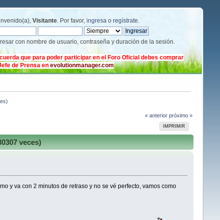
envenido(a),
Visitante
. Por favor,
ingresa
o
regístrate
.
gresar con nombre de usuario, contraseña y duración de la sesión.
cuerda que para poder participar en el Foro Oficial debes comprar
 Jefe de Prensa en
evolutionmanager.com
tes)
« anterior
próximo »
IMPRIMIR
30307 veces)
imo y va con 2 minutos de retraso y no se vé perfecto, vamos como