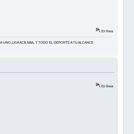
En línea
-UNO,LIGA ACB,NBA, Y TODO EL DEPORTE A TU ALCANCE
En línea