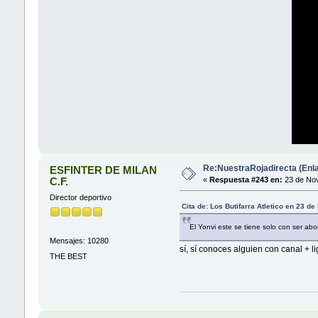
Re:NuestraRojadirecta (Enla
ESFINTER DE MILAN
C.F.
«
Respuesta #243 en:
23 de Nov
Director deportivo
Cita de: Los Butifarra Atletico en 23 
El Yonvi este se tiene solo con ser ab
Mensajes: 10280
sí, sí conoces alguien con canal + liga
THE BEST