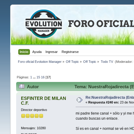
Inicio
Ayuda
Ingresar
Registrarse
Foro oficial Evolution Manager
»
Off Topic
»
Off Topic
»
Todo TV 
(Moderador:
Páginas:
1
...
15
16
[
17
]
Autor
Tema: NuestraRojadirecta (E
Re:NuestraRojadirecta (Enla
ESFINTER DE MILAN
C.F.
«
Respuesta #240 en:
23 de Nov
Director deportivo
mi padre tiene canal + sólo y yi m
cuando buscas un enlace.
Mensajes: 10280
Sí es en canal + normal se vé en HD