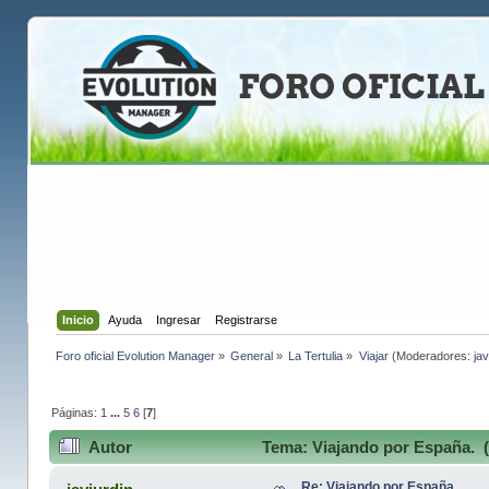
Inicio
Ayuda
Ingresar
Registrarse
Foro oficial Evolution Manager
»
General
»
La Tertulia
»
Viajar
(Moderadores:
jav
Páginas:
1
...
5
6
[
7
]
Autor
Tema: Viajando por España. (
Re: Viajando por España.