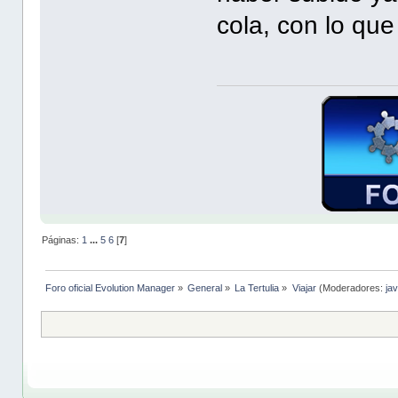
cola, con lo qu
Páginas:
1
...
5
6
[
7
]
Foro oficial Evolution Manager
»
General
»
La Tertulia
»
Viajar
(Moderadores:
jav