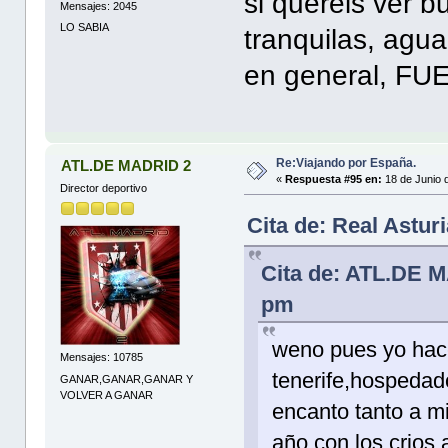
si quereis ver b
Mensajes: 2045
LO SABIA
tranquilas, agua
en general, FU
Re:Viajando por España.
ATL.DE MADRID 2
«
Respuesta #95 en:
18 de Junio 
Director deportivo
Cita de: Real Astur
Cita de: ATL.DE M
pm
weno pues yo hac
Mensajes: 10785
tenerife,hospedad
GANAR,GANAR,GANAR Y
VOLVER A GANAR
encanto tanto a m
año con los crios 