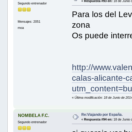
«
Respuesta #93 en:
18 de Junio 
Segundo entrenador
Para los del Le
Mensajes: 2051
zona
moa
Os puede interre
http://www.vale
calas-alicante-c
utm_content=bu
«
Última modificación: 18 de Junio de 20
Re:Viajando por España.
NOMBELA F.C.
«
Respuesta #94 en:
18 de Junio 
Segundo entrenador