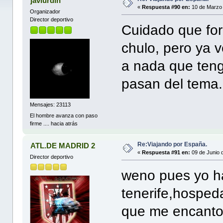
javiurdin
«
Respuesta #90 en:
10 de Marzo 
Organizador
Director deportivo
Cuidado que for
chulo, pero ya 
a nada que teng
pasan del tema.
Mensajes: 23113
El hombre avanza con paso
firme .... hacia atrás
Re:Viajando por España.
ATL.DE MADRID 2
«
Respuesta #91 en:
09 de Junio 
Director deportivo
weno pues yo h
tenerife,hosped
que me encanto 