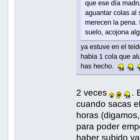
que ese día madr
aguantar colas al s
merecen la pena. E
suelo, acojona a
ya estuve en el tei
habia 1 cola que al
has hecho.
2 veces
. 
cuando sacas el
horas (digamos,
para poder empe
haber subido ya 