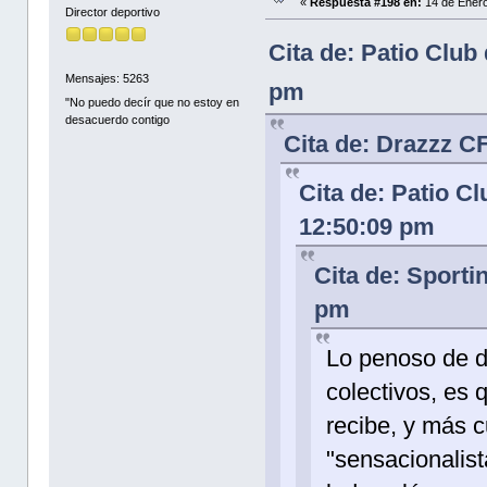
«
Respuesta #198 en:
14 de Enero
Director deportivo
Cita de: Patio Club
Mensajes: 5263
pm
"No puedo decír que no estoy en
desacuerdo contigo
Cita de: Drazzz C
Cita de: Patio C
12:50:09 pm
Cita de: Sporti
pm
Lo penoso de da
colectivos, es 
recibe, y más 
"sensacionalist