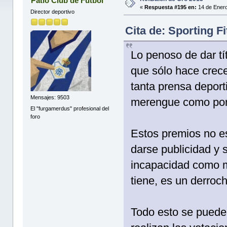
Patio Club de Futbol
«
Respuesta #195 en:
14 de Enero
Director deportivo
Cita de: Sporting F
Lo penoso de dar tít
que sólo hace crece
tanta prensa deporti
Mensajes: 9503
merengue como por 
El "furgamerdus" profesional del
foro
Estos premios no es
darse publicidad y 
incapacidad como m
tiene, es un derroch
Todo esto se puede 