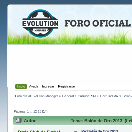
Inicio
Ayuda
Ingresar
Registrarse
Foro oficial Evolution Manager
»
General
»
Carrusel SM
»
Carrusel Mix
»
Balón
Páginas:
1
...
12
13
[
14
]
Autor
Tema: Balón de Oro 2013 (Leí
Re:Balón de Oro 2013