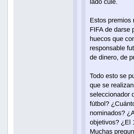
lado culé.
Estos premios 
FIFA de darse p
huecos que co
responsable fut
de dinero, de p
Todo esto se pu
que se realizan
seleccionador 
fútbol? ¿Cuánto
nominados? ¿Ad
objetivos? ¿El 
Muchas pregunt