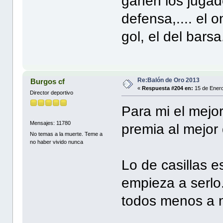
ganen los jugad
defensa,.... el o
gol, el del barsa.
Re:Balón de Oro 2013
Burgos cf
«
Respuesta #204 en:
15 de Enero
Director deportivo
Para mi el mejo
Mensajes: 11780
premia al mejor 
No temas a la muerte. Teme a
no haber vivido nunca
Lo de casillas e
empieza a serlo.
todos menos a m