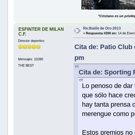
"Cristiano es un privil
Re:Balón de Oro 2013
ESFINTER DE MILAN
C.F.
«
Respuesta #200 en:
14 de Enero
Director deportivo
Cita de: Patio Club
pm
Mensajes: 10280
THE BEST
Cita de: Sporting
Lo penoso de dar t
que sólo hace cre
hay tanta prensa d
merengue como por
Estos premios no 