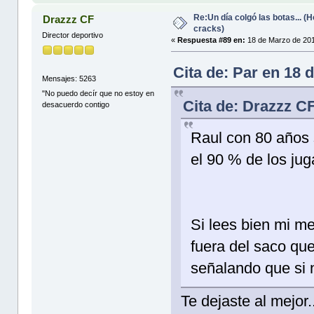
Re:Un día colgó las botas... 
Drazzz CF
cracks)
Director deportivo
«
Respuesta #89 en:
18 de Marzo de 201
Cita de: Par en 18 
Mensajes: 5263
"No puedo decír que no estoy en
Cita de: Drazzz C
desacuerdo contigo
Raul con 80 años 
el 90 % de los ju
Si lees bien mi m
fuera del saco que
señalando que si n
Te dejaste al mejor.