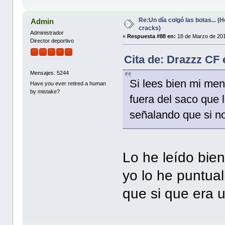
Re:Un día colgó las botas... 
Admin
cracks)
Administrador
«
Respuesta #88 en:
18 de Marzo de 201
Director deportivo
Cita de: Drazzz CF
Mensajes: 5244
Si lees bien mi men
Have you ever retired a human
by mistake?
fuera del saco que 
señalando que si no
Lo he leído bien
yo lo he puntual
que si que era 