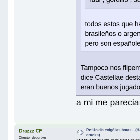
todos estos que h
brasileños o arge
pero son españole
Tampoco nos flipem
dice Castellae dest
eran buenos jugador
a mi me parecia
Re:Un día colgó las botas... 
Drazzz CF
cracks)
Director deportivo
«
Respuesta #82 en:
18 de Marzo de 201