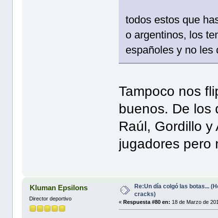
todos estos que ha
o argentinos, los t
españoles y no les
Tampoco nos fli
buenos. De los 
Raúl, Gordillo 
jugadores pero 
Re:Un día colgó las botas... 
Kluman Epsilons
cracks)
Director deportivo
«
Respuesta #80 en:
18 de Marzo de 201