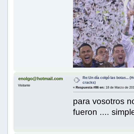
Re:Un día colgó las botas... 
enolgo@hotmail.com
cracks)
Visitante
«
Respuesta #86 en:
18 de Marzo de 201
para vosotros no
fueron .... simp