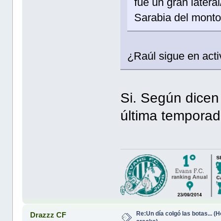
fué un gran later
Sarabia del monton
¿Raúl sigue en act
Si. Según dicen
última temporad
Re:Un día colgó las botas... 
Drazzz CF