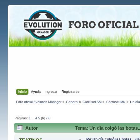
Inicio
Ayuda
Ingresar
Registrarse
Foro oficial Evolution Manager
»
General
»
Carrusel SM
»
Carrusel Mix
»
Un día
Páginas:
1
...
4
5
[
6
]
7
8
Autor
Tema: Un día colgó las botas.
Re:Un día colgó las botas... 