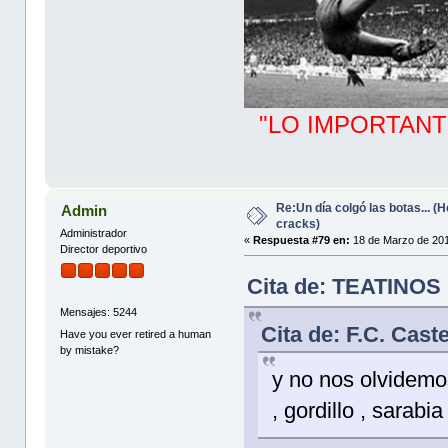
"LO IMPORTANT
Re:Un día colgó las botas... 
Admin
cracks)
Administrador
«
Respuesta #79 en:
18 de Marzo de 201
Director deportivo
Cita de: TEATINOS 
Mensajes: 5244
Cita de: F.C. Cast
Have you ever retired a human
by mistake?
y no nos olvidemo
, gordillo , sarabi