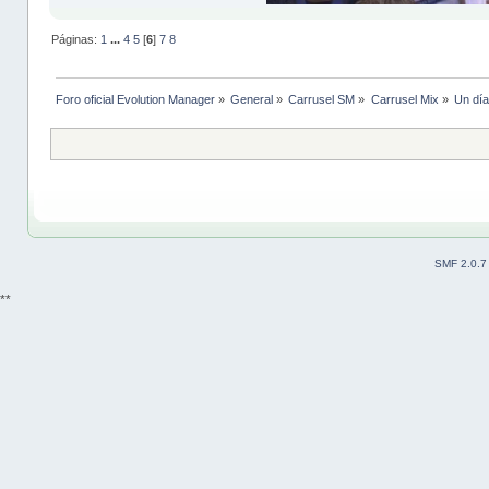
Páginas:
1
...
4
5
[
6
]
7
8
Foro oficial Evolution Manager
»
General
»
Carrusel SM
»
Carrusel Mix
»
Un día
SMF 2.0.7
**