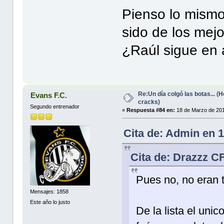
Pienso lo mismo
sido de los mej
¿Raúl sigue en 
Re:Un día colgó las botas... 
Evans F.C.
cracks)
Segundo entrenador
«
Respuesta #84 en:
18 de Marzo de 201
Cita de: Admin en 
Cita de: Drazzz C
Pues no, no eran 
Mensajes: 1858
Este año lo justo
De la lista el uni