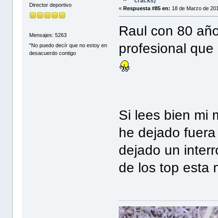
cracks)
Director deportivo
«
Respuesta #85 en:
18 de Marzo de 201
Raul con 80 año
Mensajes: 5263
profesional que 
"No puedo decír que no estoy en
desacuerdo contigo
Si lees bien mi
he dejado fuera
dejado un inter
de los top esta 