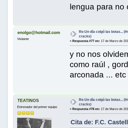
lengua para no 
Re:Un día colgó las botas... 
enolgo@hotmail.com
cracks)
Visitante
«
Respuesta #77 en:
17 de Marzo de 201
y no nos olvide
como raúl , gordi
arconada ... et
Re:Un día colgó las botas... 
TEATINOS
cracks)
Entrenador del primer equipo
«
Respuesta #78 en:
17 de Marzo de 201
Cita de: F.C. Caste