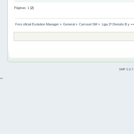
Páginas:
1
[
2
]
Foro oficial Evolution Manager
»
General
»
Carrusel SM
»
Liga 2ª División B y +
SMF 2.0.7
**