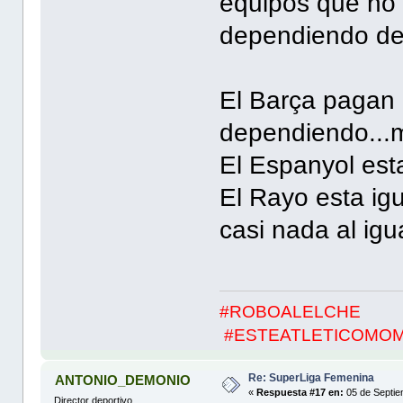
equipos que no
dependiendo de
El Barça pagan
dependiendo...m
El Espanyol est
El Rayo esta ig
casi nada al ig
#ROBOALELCHE
#ESTEATLETICOMO
Re: SuperLiga Femenina
ANTONIO_DEMONIO
«
Respuesta #17 en:
05 de Septie
Director deportivo