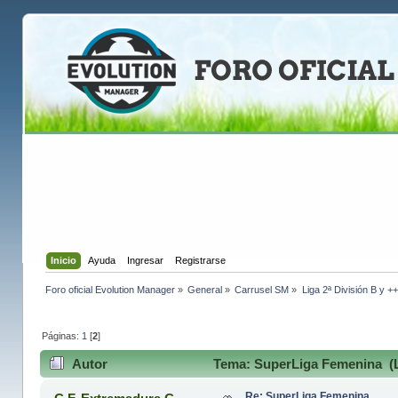
Inicio
Ayuda
Ingresar
Registrarse
Foro oficial Evolution Manager
»
General
»
Carrusel SM
»
Liga 2ª División B y +
Páginas:
1
[
2
]
Autor
Tema: SuperLiga Femenina (L
Re: SuperLiga Femenina