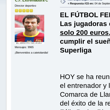
C.F. Extremadura C
«
Respuesta #15 en:
04 de Septie
Director deportivo
EL FÚTBOL FE
Las jugadoras
solo 200 euros
cumplir el sueñ
Mensajes: 9965
Superliga
¡Bienvenidos a catetolandia!
HOY se ha reuni
el entrenador y
Comarca de Llan
del éxito de la 