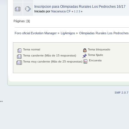
Inscripcion para Olimpiadas Rurales Los Pedroches 16/17
Iniciado por
Nacanuca CF
«
1
2
3
»
Páginas: [
1
]
Foro oficial Evolution Manager
»
LigAmigos
»
Olimpiadas Rurales Los Pedroches
Tema normal
Tema bloqueado
Tema fijado
Tema candente (Más de 15 respuestas)
Encuesta
Tema muy candente (Más de 25 respuestas)
SMF 2.0.7
**