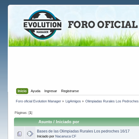
Inicio
Ayuda
Ingresar
Registrarse
Foro oficial Evolution Manager
»
LigAmigos
»
Olimpiadas Rurales Los Pedroches
Páginas: [
1
]
Asunto
/
Iniciado por
Bases de las Olimpiadas Rurales Los pedroches 16/17
Iniciado por
Nacanuca CF