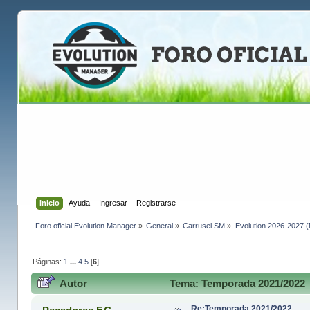
Inicio
Ayuda
Ingresar
Registrarse
Foro oficial Evolution Manager
»
General
»
Carrusel SM
»
Evolution 2026-2027 (
Páginas:
1
...
4
5
[
6
]
Autor
Tema: Temporada 2021/2022 
Re:Temporada 2021/2022