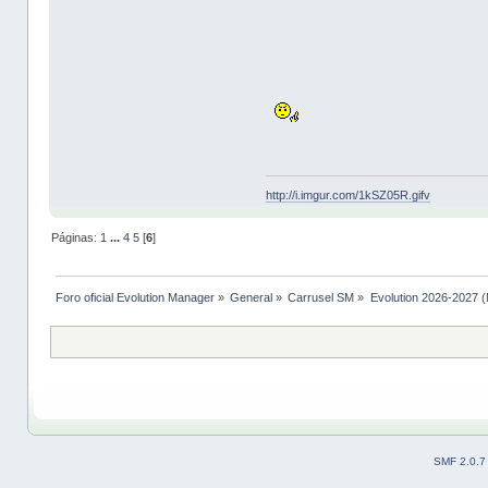
http://i.imgur.com/1kSZ05R.gifv
Páginas:
1
...
4
5
[
6
]
Foro oficial Evolution Manager
»
General
»
Carrusel SM
»
Evolution 2026-2027 (
SMF 2.0.7