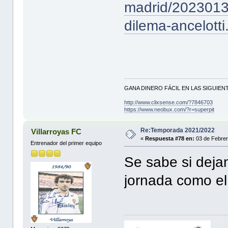
madrid/2023013
dilema-ancelotti
GANA DINERO FÁCIL EN LAS SIGUIENT
http://www.clixsense.com/?7846703
https://www.neobux.com/?r=superpit
Re:Temporada 2021/2022
Villarroyas FC
«
Respuesta #78 en:
03 de Febrer
Entrenador del primer equipo
Se sabe si deja
jornada como el