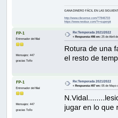
GANA DINERO FÁCIL EN LAS SIGUIENT
http://www.clixsense.com/?7846703
https://www.neobux.com/?r=superpit
Re:Temporada 2021/2022
FP-1
«
Respuesta #86 en:
25 de Abril d
Entrenador del filial
Rotura de una fa
Mensajes: 447
el resto de tem
gracias Toño
Re:Temporada 2021/2022
FP-1
«
Respuesta #87 en:
05 de Mayo d
Entrenador del filial
N.Vidal........l
Mensajes: 447
jugar en lo que
gracias Toño