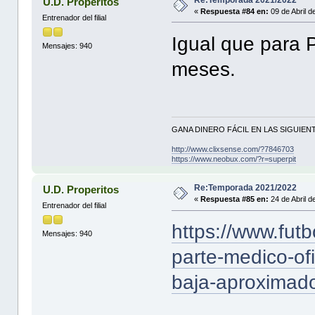
U.D. Properitos
«
Respuesta #84 en:
09 de Abril d
Entrenador del filial
Igual que para 
Mensajes: 940
meses.
GANA DINERO FÁCIL EN LAS SIGUIENT
http://www.clixsense.com/?7846703
https://www.neobux.com/?r=superpit
Re:Temporada 2021/2022
U.D. Properitos
«
Respuesta #85 en:
24 de Abril d
Entrenador del filial
https://www.futb
Mensajes: 940
parte-medico-ofi
baja-aproximad