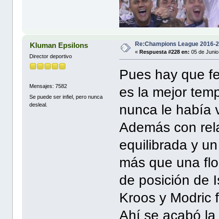
Re:Champions League 2016-
Kluman Epsilons
«
Respuesta #228 en:
05 de Junio
Director deportivo
Pues hay que fe
Mensajes: 7582
es la mejor tem
Se puede ser infiel, pero nunca
desleal.
nunca le había 
Además con relat
equilibrada y u
más que una flor
de posición de 
Kroos y Modric f
Ahí se acabó la 