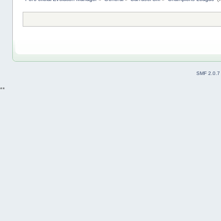
SMF 2.0.7
**