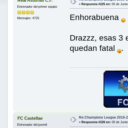
Real Asturias C.F.
«
Respuesta #225 en:
05 de Junio
Entrenador del primer equipo
Enhorabuena
Mensajes: 4725
Drazzz, esas 3
quedan fatal
.
Re:Champions League 2016-
FC Castellae
«
Respuesta #226 en:
05 de Junio
Entrenador del juvenil