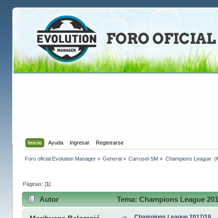
Inicio
Ayuda
Ingresar
Registrarse
Foro oficial Evolution Manager
»
General
»
Carrusel SM
»
Champions League 
(
Páginas: [
1
]
Autor
Tema: Champions League 2017
Champions League 2017/18