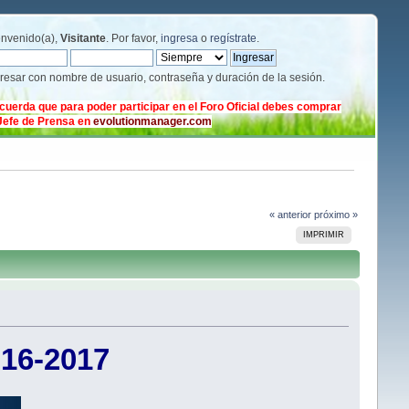
envenido(a),
Visitante
. Por favor,
ingresa
o
regístrate
.
gresar con nombre de usuario, contraseña y duración de la sesión.
cuerda que para poder participar en el Foro Oficial debes comprar
 Jefe de Prensa en
evolutionmanager.com
« anterior
próximo »
IMPRIMIR
16-2017