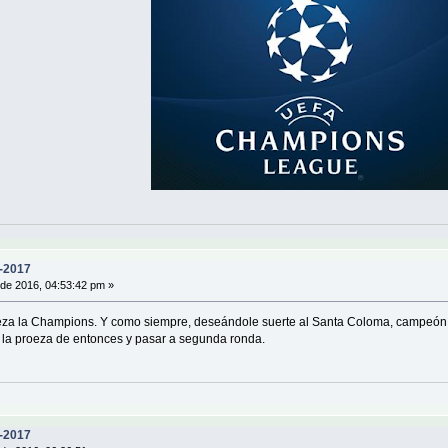
-2017
de 2016, 04:53:42 pm »
za la Champions. Y como siempre, deseándole suerte al Santa Coloma, campeón 
 la proeza de entonces y pasar a segunda ronda.
-2017