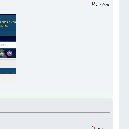
En línea