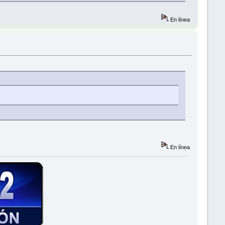
En línea
En línea