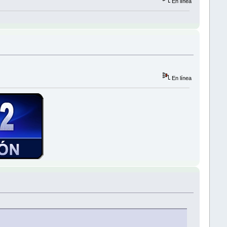
En línea
En línea