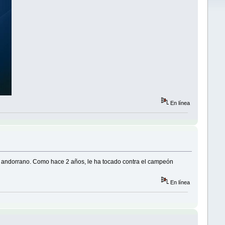
En línea
andorrano. Como hace 2 años, le ha tocado contra el campeón
En línea