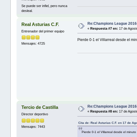
Se puede ser infiel, pero nunca
desleal.
Re:Champions League 2016
Real Asturias C.F.
«
Respuesta #7 en:
17 de Agost
Entrenador del primer equipo
Pierde 0-1 el Villarreal desde el mi
Mensajes: 4725
Re:Champions League 2016
Tercio de Castilla
«
Respuesta #8 en:
17 de Agost
Director deportivo
Cita de: Real Asturias C.F. en 17 de A
Mensajes: 7443
Pierde 0-1 el Villarreal desde el minut