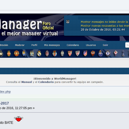
ndex.php
-2017
 de 2016, 11:27:05 pm »
puto BATE