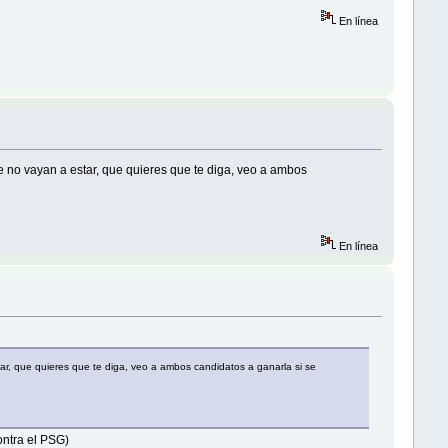
En línea
 no vayan a estar, que quieres que te diga, veo a ambos
En línea
r, que quieres que te diga, veo a ambos candidatos a ganarla si se
ontra el PSG)