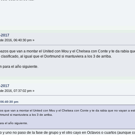
-2017
de 2016, 06:40:30 pm »
pazos que van a montar el United con Mou y el Chelsea con Conte y te da rabia que
clasificado, al igual que el Dortmund si mantuviera a los 3 de arriba.
 para el año siguiente.
-2017
de 2016, 07:37:02 pm »
, 06:40:30 pm
os que van a montar el United con Mou y el Chelsea con Conte y te da rabia que no vayan a esta
rtmund si mantuviera a los 3 de arriba.
ra el año siguiente.
 uno no paso de la fase de grupo y el otro cayo en Octavos o cuartos (aunque c