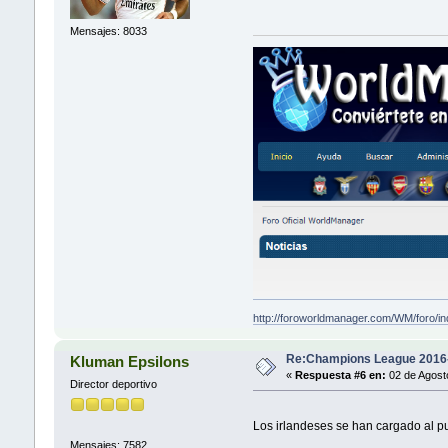
Mensajes: 8033
http://foroworldmanager.com/WM/foro/i
Re:Champions League 2016
Kluman Epsilons
«
Respuesta #6 en:
02 de Agosto
Director deportivo
Los irlandeses se han cargado al 
Mensajes: 7582