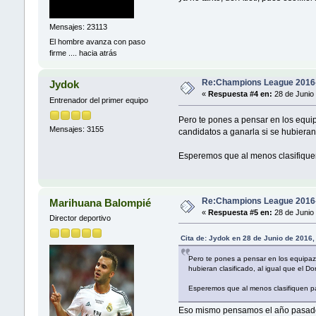
Mensajes: 23113
El hombre avanza con paso
firme .... hacia atrás
Re:Champions League 2016
Jydok
«
Respuesta #4 en:
28 de Junio 
Entrenador del primer equipo
Pero te pones a pensar en los equi
Mensajes: 3155
candidatos a ganarla si se hubieran 
Esperemos que al menos clasifiquen
Re:Champions League 2016
Marihuana Balompié
«
Respuesta #5 en:
28 de Junio 
Director deportivo
Cita de: Jydok en 28 de Junio de 2016
Pero te pones a pensar en los equipaz
hubieran clasificado, al igual que el Do
Esperemos que al menos clasifiquen pa
Eso mismo pensamos el año pasado y