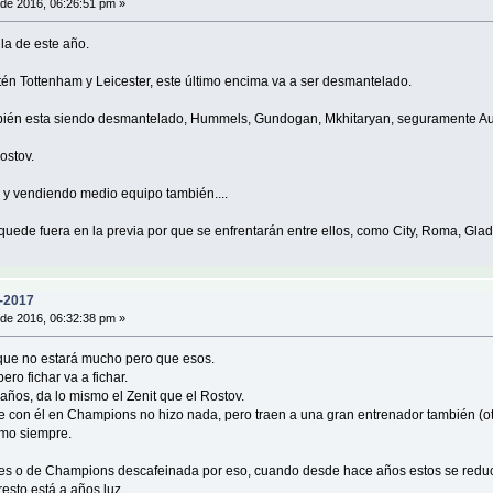
de 2016, 06:26:51 pm »
a de este año.
tén Tottenham y Leicester, este último encima va a ser desmantelado.
mbién esta siendo desmantelado, Hummels, Gundogan, Mkhitaryan, seguramente A
ostov.
 y vendiendo medio equipo también....
ede fuera en la previa por que se enfrentarán entre ellos, como City, Roma, Gladb
-2017
de 2016, 06:32:38 pm »
rque no estará mucho pero que esos.
ero fichar va a fichar.
 años, da lo mismo el Zenit que el Rostov.
ue con él en Champions no hizo nada, pero traen a una gran entrenador también (o
omo siempre.
s o de Champions descafeinada por eso, cuando desde hace años estos se reduce a 
 resto está a años luz.