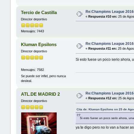
Re:Champions League 2016
Tercio de Castilla
«
Respuesta #10 en:
25 de Agos
Director deportivo
Mensajes: 7443
Re:Champions League 2016
Kluman Epsilons
«
Respuesta #11 en:
25 de Agos
Director deportivo
Si esto fuese un poco serio ahora, u
Mensajes: 7582
Se puede ser infiel, pero nunca
desleal.
Re:Champions League 2016
ATL.DE MADRID 2
«
Respuesta #12 en:
25 de Agos
Director deportivo
Cita de: Kluman Epsilons en 25 de Ago
Si esto fuese un poco serio ahora, una 
ya te digo pero no lo van a hacer as