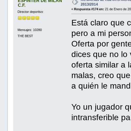
ESFINTER DE MILAN
2013/2014
C.F.
«
Respuesta #174 en:
21 de Enero de 20
Director deportivo
Está claro que 
Mensajes: 10280
pero a mi perso
THE BEST
Oferta por gente
dices que no lo 
oferta similar a
malas, creo qu
a quién le mand
Yo un jugador q
intransferible pa