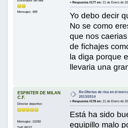
Entrenador del filial
«
Respuesta #177 en:
21 de Enero de 20
Mensajes: 488
Yo debo decir q
No se como eres 
que nos caerias
de fichajes com
la diga porque e
llevaria una gra
Re:Ofertas de risa en el merc
ESFINTER DE MILAN
2013/2014
C.F.
«
Respuesta #178 en:
21 de Enero de 20
Director deportivo
Está ha sido bu
Mensajes: 10280
equipillo malo por
THE BEST