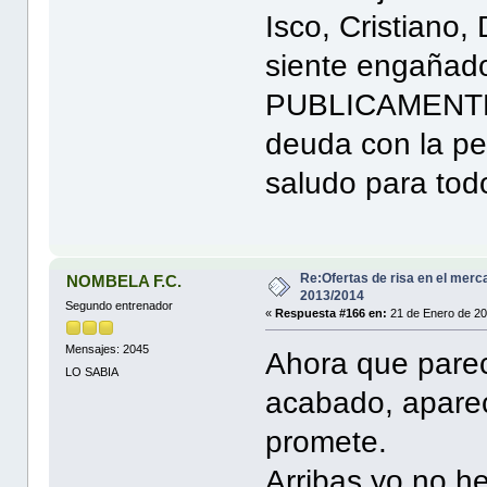
Isco, Cristiano,
siente engañad
PUBLICAMENTE, 
deuda con la p
saludo para tod
Re:Ofertas de risa en el merc
NOMBELA F.C.
2013/2014
Segundo entrenador
«
Respuesta #166 en:
21 de Enero de 20
Mensajes: 2045
Ahora que parec
LO SABIA
acabado, aparece
promete.
Arribas yo no he