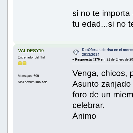
si no te import
tu edad...si no t
Re:Ofertas de risa en el merc
VALDESY10
2013/2014
Entrenador del filial
«
Respuesta #170 en:
21 de Enero de 20
Venga, chicos, p
Mensajes: 609
Asunto zanjado y
Nihil novum sub sole
foro de un miem
celebrar.
Ánimo