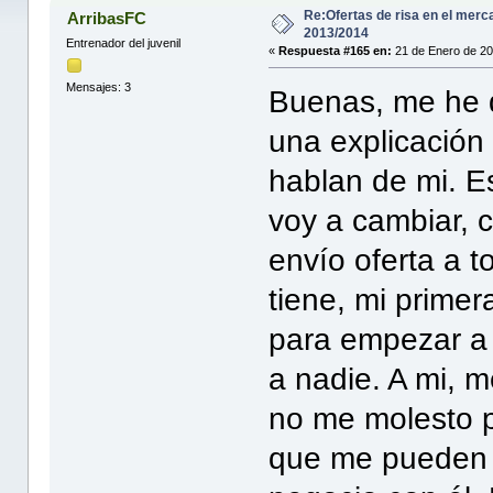
Re:Ofertas de risa en el merc
ArribasFC
2013/2014
Entrenador del juvenil
«
Respuesta #165 en:
21 de Enero de 20
Mensajes: 3
Buenas, me he d
una explicación 
hablan de mi. E
voy a cambiar, c
envío oferta a 
tiene, mi primer
para empezar a 
a nadie. A mi, m
no me molesto p
que me pueden i