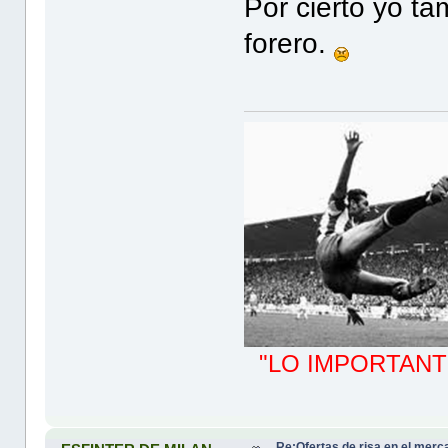
Por cierto yo ta
forero.
"LO IMPORTANT
Re:Ofertas de risa en el merc