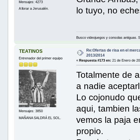
Mensajes: 4273
lo tuyo, no eche
A llorar a Jerusalén.
Busco videojuegos y consolas antiguas. 
Re:Ofertas de risa en el merc
TEATINOS
2013/2014
Entrenador del primer equipo
«
Respuesta #173 en:
21 de Enero de 20
Totalmente de a
a nadie aceptarl
Lo cojonudo que 
aqui, tambien l
Mensajes: 3850
vemos la paja en
MAÑANA SALDRÁ EL SOL.
propio.