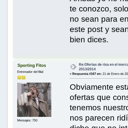
te conozco, sol
no sean para en
este post y sea
bien dices.
Re:Ofertas de risa en el merc
Sporting Fitos
2013/2014
Entrenador del filial
«
Respuesta #167 en:
21 de Enero de 20
Obviamente est
ofertas que con
tenemos nuestro 
nos parecen rid
Mensajes: 750