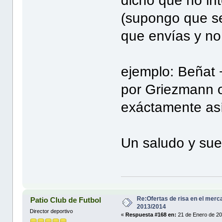
dicho que no in
(supongo que se
que envías y no
ejemplo: Beñat 
por Griezmann o
exáctamente as
Un saludo y sue
Re:Ofertas de risa en el merc
Patio Club de Futbol
2013/2014
Director deportivo
«
Respuesta #168 en:
21 de Enero de 20