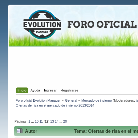
Inicio
Ayuda
Ingresar
Registrarse
Foro oficial Evolution Manager
»
General
»
Mercado de invierno
(Moderadores:
j
Ofertas de risa en el mercado de invierno 2013/2014
Páginas:
1
...
10
11
[
12
]
13
14
...
20
Autor
Tema: Ofertas de risa en el m