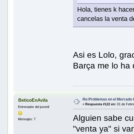
Hola, tienes k hac
cancelas la venta d
Asi es Lolo, gra
Barça me lo ha 
Re:Problemas en el Mercado I
BeticoEnAvila
«
Respuesta #122 en:
01 de Febre
Entrenador del juvenil
Alguien sabe cua
Mensajes: 7
"venta ya" si va