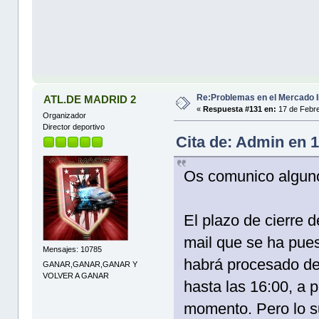
Re:Problemas en el Mercado I
ATL.DE MADRID 2
«
Respuesta #131 en:
17 de Febre
Organizador
Director deportivo
Cita de: Admin en 
Os comunico algun
El plazo de cierre 
mail que se ha pues
Mensajes: 10785
habrá procesado de
GANAR,GANAR,GANAR Y
VOLVER A GANAR
hasta las 16:00, a p
momento. Pero lo s