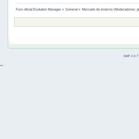
Foro oficial Evolution Manager
»
General
»
Mercado de invierno
(Moderadores:
j
SMF 2.0.7
**