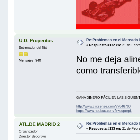
Re:Problemas en el Mercado I
U.D. Properitos
«
Respuesta #132 en:
21 de Febre
Entrenador del filial
No me deja alin
Mensajes: 940
como transferib
GANA DINERO FÁCIL EN LAS SIGUIENT
http://www.clixsense.com/?7846703
https://www.neobux.com/?r=superpit
Re:Problemas en el Mercado I
ATL.DE MADRID 2
«
Respuesta #133 en:
21 de Febre
Organizador
Director deportivo