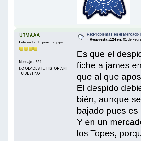
Re:Problemas en el Mercado I
UTMAAA
«
Respuesta #124 en:
01 de Febre
Entrenador del primer equipo
Es que el despi
Mensajes: 3241
fiche a james e
NO OLVIDES TU HISTORIA NI
TU DESTINO
que al que apost
El despido debie
bién, aunque se
bajado pues es l
Y en un mercado 
los Topes, porqu