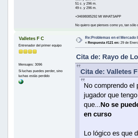
51 c. y 296 m.
49 c. y 296 m.
+34698085292 MI WHATSAPP
No quiero que pienses como yo, tan sólo q
Re:Problemas en el Mercado I
Valletes F C
«
Respuesta #121 en:
29 de Enero
Entrenador del primer equipo
Cita de: Rayo de Lo
Mensajes: 3096
Cita de: Valletes 
Si luchas puedes perder, sino
luchas estás perdido
No comprendo el 
jugador que tengo
que...
No se puede
en curso
Lo lógico es que d