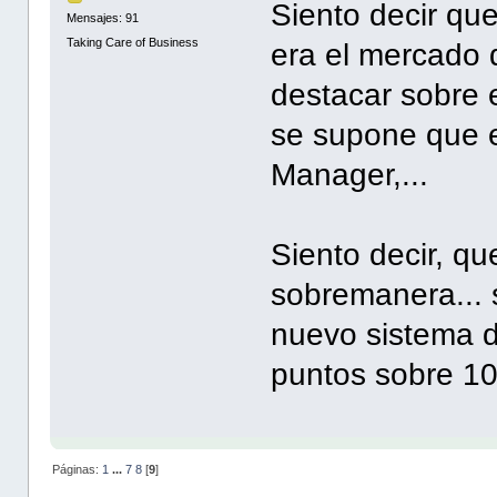
Siento decir que
Mensajes: 91
Taking Care of Business
era el mercado 
destacar sobre e
se supone que es
Manager,...
Siento decir, q
sobremanera... 
nuevo sistema d
puntos sobre 10.
Páginas:
1
...
7
8
[
9
]