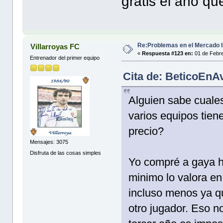
gratis el año qu
Re:Problemas en el Mercado I
Villarroyas FC
«
Respuesta #123 en:
01 de Febre
Entrenador del primer equipo
Cita de: BeticoEnAv
Alguien sabe cuales
varios equipos tien
precio?
Mensajes: 3075
Disfruta de las cosas simples
Yo compré a gaya ha
minimo lo valora en
incluso menos ya qu
otro jugador. Eso n