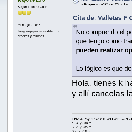
Rayo de Lolo
«
Respuesta #120 en:
29 de Enero
Segundo entrenador
Cita de: Valletes F
Mensajes: 1646
No comprendo el po
Tengo equipos sin validar con
creditos y millones.
que tengo como tran
pueden realizar o
Lo lógico es que de
Hola, tienes k
y allí cancelas 
TENGO EQUIPOS SIN VALIDAR CON C
45 c. y 289 m.
55 c. y 285 m.
63c. y 296 m.