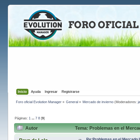
Inicio
Ayuda
Ingresar
Registrarse
Foro oficial Evolution Manager
»
General
»
Mercado de invierno
(Moderadores:
j
Páginas:
1
...
7
8
[
9
]
Autor
Tema: Problemas en el Mercad
Re:Problemas en el Mercado I