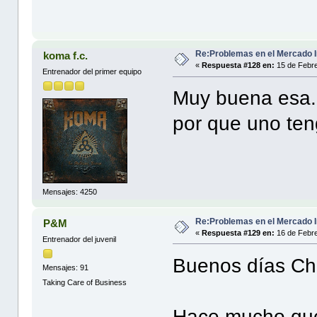
Re:Problemas en el Mercado I
koma f.c.
«
Respuesta #128 en:
15 de Febre
Entrenador del primer equipo
Muy buena esa.
por que uno ten
Mensajes: 4250
Re:Problemas en el Mercado I
P&M
«
Respuesta #129 en:
16 de Febre
Entrenador del juvenil
Buenos días Ch
Mensajes: 91
Taking Care of Business
Hace mucho que 