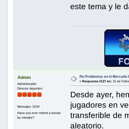
este tema y le d
Re:Problemas en el Mercado I
Admin
«
Respuesta #127 en:
15 de Febre
Administrador
Director deportivo
Desde ayer, hem
jugadores en ve
Mensajes: 5244
transferible de 
Have you ever retired a human
by mistake?
aleatorio.