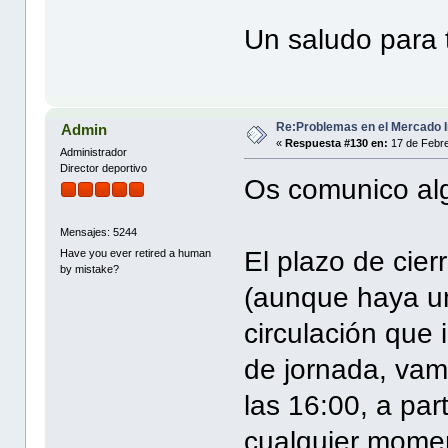
Un saludo para 
Re:Problemas en el Mercado I
Admin
«
Respuesta #130 en:
17 de Febre
Administrador
Director deportivo
Os comunico al
Mensajes: 5244
El plazo de cier
Have you ever retired a human
by mistake?
(aunque haya un
circulación que
de jornada, vam
las 16:00, a par
cualquier mome