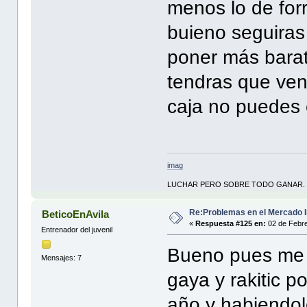
menos lo de forr
buieno seguiras
poner más bara
tendras que ven
caja no puedes 
imag
LUCHAR PERO SOBRE TODO GANAR.
Re:Problemas en el Mercado I
BeticoEnAvila
«
Respuesta #125 en:
02 de Febre
Entrenador del juvenil
Bueno pues me d
Mensajes: 7
gaya y rakitic p
año y habiendol