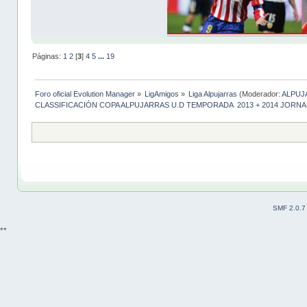
Páginas:
1
2
[
3
]
4
5
...
19
Foro oficial Evolution Manager
»
LigAmigos
»
Liga Alpujarras
(Moderador:
ALPUJ
CLASSIFICACIÓN COPA ALPUJARRAS U.D TEMPORADA  2013 + 2014 JORN
SMF 2.0.7
**