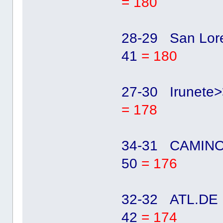
= 180
28-29 San Lor
41
= 180
27-30 Irunete
= 178
34-31 CAMINOR
50
= 176
32-32 ATL.DE 
42
= 174