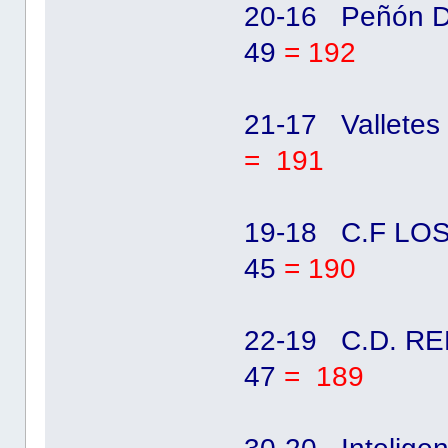
20-16 Peñón D
49
= 192
21-17 Valletes
= 191
19-18 C.F LOS
45
= 190
22-19 C.D. RE
47
= 189