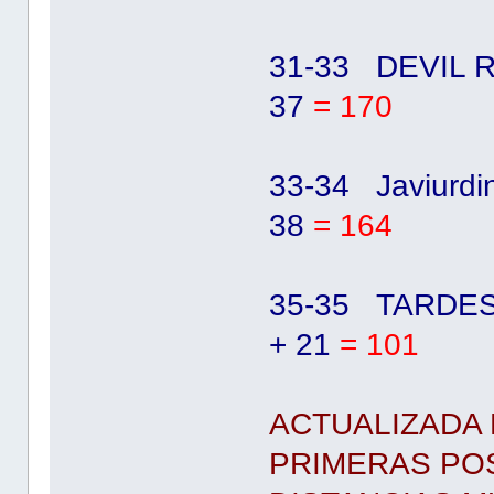
31-33 DEVIL R
37
= 170
33-34 Javiurdi
38
= 164
35-35 TARDES
+ 21
= 101
ACTUALIZADA 
PRIMERAS POS