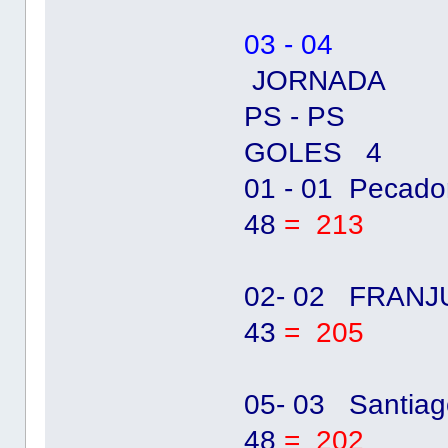
03 - 04
JORNADA
PS - 
GOLES 4
01 - 01 Pecado
48
= 213
02- 02 FRANJU
43
= 205
05- 03 Santia
48
= 202