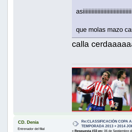
asiiiiiiiiiiiiiiiiiiiiiiiiiiiiiiiii
que molas mazo c
calla cerdaaa
Re:CLASSIFICACIÓN COPA 
CD. Denia
TEMPORADA 2013 + 2014 JO
Entrenador del filial
«
Respuesta #33 en:
06 de Septiembre d