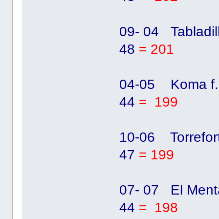
09- 04 Tabladi
48
= 201
04-05 Koma f.
44
= 199
10-06 Torrefor
47
= 199
07- 07 El Ment
44
= 198