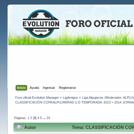
Inicio
Ayuda
Ingresar
Registrarse
Foro oficial Evolution Manager
»
LigAmigos
»
Liga Alpujarras
(Moderador:
ALPUJ
CLASSIFICACIÓN COPA ALPUJARRAS U.D TEMPORADA  2013 + 2014 JORN
Páginas:
1
2
[
3
]
4
5
...
19
Autor
Tema: CLASSIFICACIÓN CO