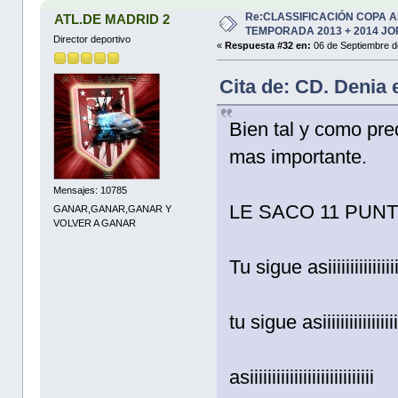
Re:CLASSIFICACIÓN COPA 
ATL.DE MADRID 2
TEMPORADA 2013 + 2014 JO
Director deportivo
«
Respuesta #32 en:
06 de Septiembre d
Cita de: CD. Denia
Bien tal y como pre
mas importante.
Mensajes: 10785
LE SACO 11 PUN
GANAR,GANAR,GANAR Y
VOLVER A GANAR
Tu sigue asiiiiiiiiiiiiiiii
tu sigue asiiiiiiiiiiiiiiiiiii
asiiiiiiiiiiiiiiiiiiiiiiiiiiii