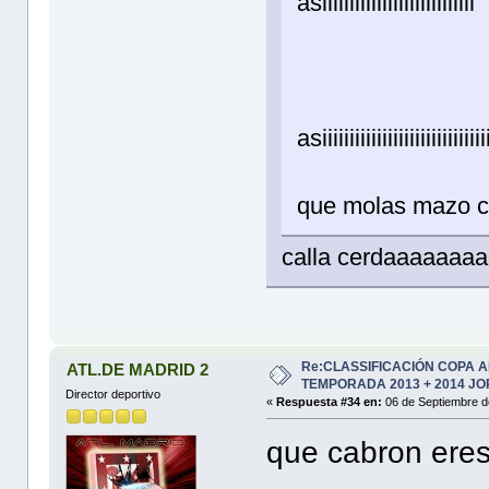
asiiiiiiiiiiiiiiiiiiiiiiiiiiii
asiiiiiiiiiiiiiiiiiiiiiiiiiiiiii
que molas mazo 
calla cerdaaaaaa
Re:CLASSIFICACIÓN COPA 
ATL.DE MADRID 2
TEMPORADA 2013 + 2014 JO
Director deportivo
«
Respuesta #34 en:
06 de Septiembre d
que cabron ere