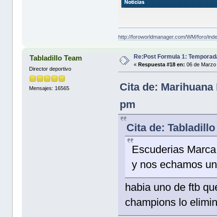
http://foroworldmanager.com/WM/foro/ind
Re:Post Formula 1: Temporad
Tabladillo Team
«
Respuesta #18 en:
06 de Marzo 
Director deportivo
Cita de: Marihuana
Mensajes: 16565
pm
Cita de: Tabladil
Escuderias Marca 
y nos echamos un
habia uno de ftb qu
champions lo elimi