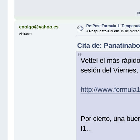
h
Re:Post Formula 1: Temporad
enolgo@yahoo.es
«
Respuesta #29 en:
15 de Marzo 
Visitante
Cita de: Panatinab
Vettel el más rápid
sesión del Viernes,
http://www.formula
Por cierto, una bue
f1...