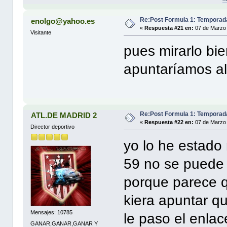
Re:Post Formula 1: Temporad
enolgo@yahoo.es
«
Respuesta #21 en:
07 de Marzo 
Visitante
pues mirarlo bie
apuntaríamos al
Re:Post Formula 1: Temporad
ATL.DE MADRID 2
«
Respuesta #22 en:
07 de Marzo 
Director deportivo
yo lo he estado
59 no se puede
porque parece q
kiera apuntar q
Mensajes: 10785
le paso el enlac
GANAR,GANAR,GANAR Y