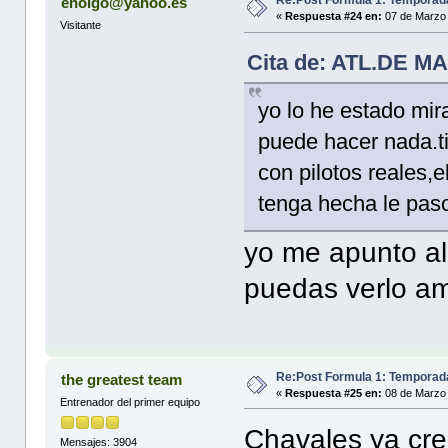
Re:Post Formula 1: Temporad
enolgo@yahoo.es
«
Respuesta #24 en:
07 de Marzo 
Visitante
Cita de: ATL.DE MA
yo lo he estado mir
puede hacer nada.t
con pilotos reales,
tenga hecha le paso
yo me apunto al
puedas verlo a
Re:Post Formula 1: Temporad
the greatest team
«
Respuesta #25 en:
08 de Marzo 
Entrenador del primer equipo
Chavales ya cre
Mensajes: 3904