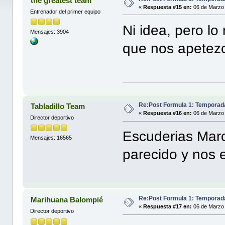
the greatest team
«
Respuesta #15 en:
06 de Marzo 
Entrenador del primer equipo
Ni idea, pero lo
Mensajes: 3904
que nos apetez
Re:Post Formula 1: Temporad
Tabladillo Team
«
Respuesta #16 en:
06 de Marzo 
Director deportivo
Escuderias Marc
Mensajes: 16565
parecido y nos
Re:Post Formula 1: Temporad
Marihuana Balompié
«
Respuesta #17 en:
06 de Marzo 
Director deportivo