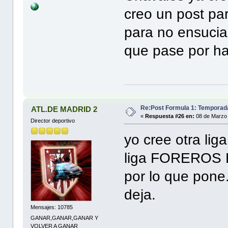
creo un post par
para no ensucia
que pase por h
Re:Post Formula 1: Temporad
ATL.DE MADRID 2
«
Respuesta #26 en:
08 de Marzo 
Director deportivo
yo cree otra lig
liga FOREROS 
por lo que pone
deja.
Mensajes: 10785
GANAR,GANAR,GANAR Y
VOLVER A GANAR