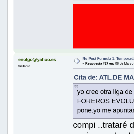
Re:Post Formula 1: Temporad
enolgo@yahoo.es
«
Respuesta #27 en:
08 de Marzo 
Visitante
Cita de: ATL.DE MA
yo cree otra liga de
FOREROS EVOLUTION
pone.yo me apuntare
compi ..trataré