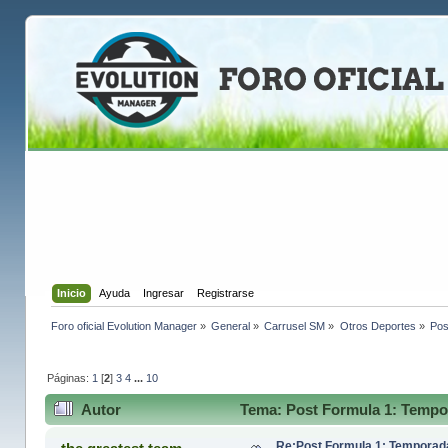
Inicio
Ayuda
Ingresar
Registrarse
Foro oficial Evolution Manager
»
General
»
Carrusel SM
»
Otros Deportes
»
Pos
Páginas:
1
[
2
]
3
4
...
10
Autor
Tema: Post Formula 1: Tempo
Re:Post Formula 1: Temporad