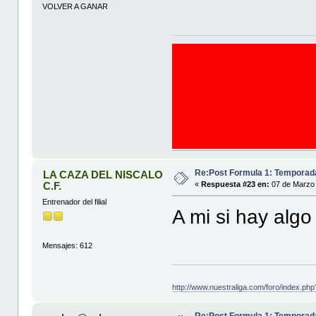
VOLVER A GANAR
Re:Post Formula 1: Temporad
LA CAZA DEL NISCALO
C.F.
«
Respuesta #23 en:
07 de Marzo 
Entrenador del filial
A mi si hay alg
Mensajes: 612
http://www.nuestraliga.com/foro/index.ph