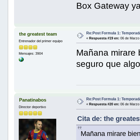
Box Gateway y
Re:Post Formula 1: Temporad
the greatest team
«
Respuesta #19 en:
06 de Marzo 
Entrenador del primer equipo
Mañana mirare b
Mensajes: 3904
seguro que algo
Re:Post Formula 1: Temporad
Panatinabos
«
Respuesta #20 en:
06 de Marzo 
Director deportivo
Cita de: the greate
Mañana mirare bien