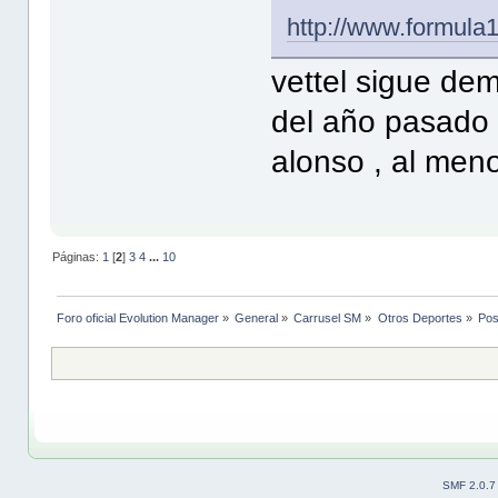
http://www.formula1
vettel sigue de
del año pasado .
alonso , al men
Páginas:
1
[
2
]
3
4
...
10
Foro oficial Evolution Manager
»
General
»
Carrusel SM
»
Otros Deportes
»
Pos
SMF 2.0.7