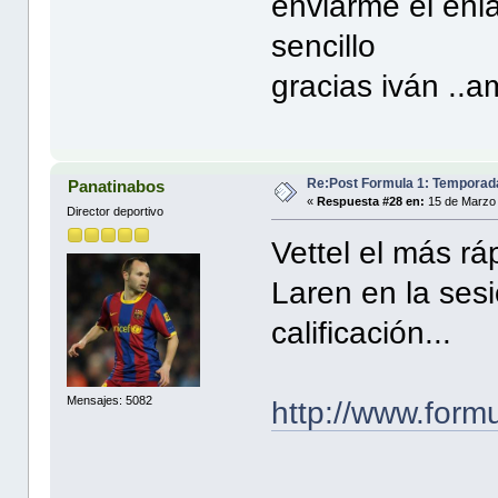
enviarme el enl
sencillo
gracias iván ..
Re:Post Formula 1: Temporad
Panatinabos
«
Respuesta #28 en:
15 de Marzo 
Director deportivo
Vettel el más rá
Laren en la ses
calificación...
Mensajes: 5082
http://www.form