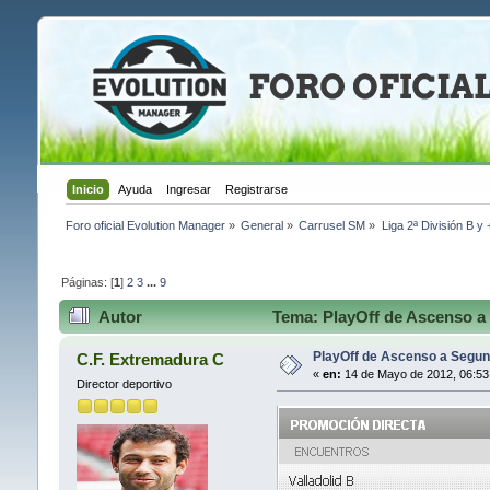
Inicio
Ayuda
Ingresar
Registrarse
Foro oficial Evolution Manager
»
General
»
Carrusel SM
»
Liga 2ª División B y
Páginas: [
1
]
2
3
...
9
Autor
Tema: PlayOff de Ascenso a 
PlayOff de Ascenso a Segun
C.F. Extremadura C
«
en:
14 de Mayo de 2012, 06:53
Director deportivo