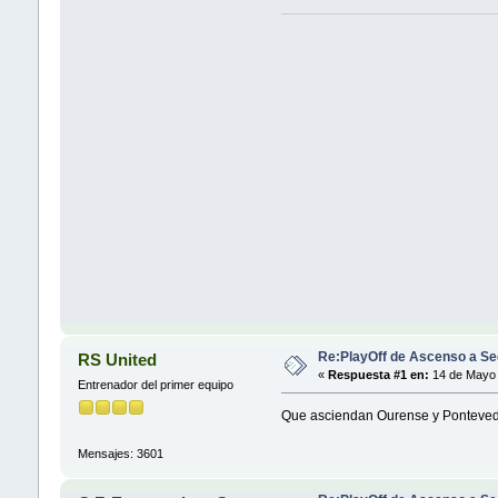
Re:PlayOff de Ascenso a Se
RS United
«
Respuesta #1 en:
14 de Mayo 
Entrenador del primer equipo
Que asciendan Ourense y Ponteved
Mensajes: 3601