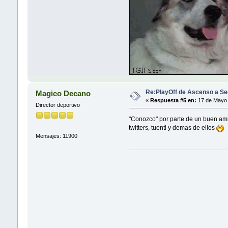
Re:PlayOff de Ascenso a Se
Magico Decano
«
Respuesta #5 en:
17 de Mayo 
Director deportivo
"Conozco" por parte de un buen amigo
twitters, tuenti y demas de ellos
Mensajes: 11900