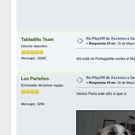
Re:PlayOff de Ascenso a Se
Tabladillo Team
«
Respuesta #3 en:
16 de Mayo 
Director deportivo
Mensajes: 16565
Ahi está mi Portugalete contra el 
Re:PlayOff de Ascenso a Se
Los Parleños
«
Respuesta #4 en:
16 de Mayo 
Entrenador del primer equipo
Vamos Parla este año si que si
Mensajes: 3284