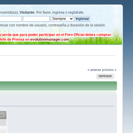
envenido(a),
Visitante
. Por favor,
ingresa
o
regístrate
.
gresar con nombre de usuario, contraseña y duración de la sesión.
cuerda que para poder participar en el Foro Oficial debes comprar
 Jefe de Prensa en
evolutionmanager.com
« anterior
próximo »
IMPRIMIR