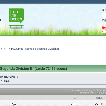
Bi
In
Re
al
 ++++++
»
PlayOff de Ascenso a Segunda División B
Segunda División B (Leído 71468 veces)
da División B
:20 pm »