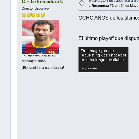
Re:PlayOff de Ascenso a Se
C.F. Extremadura C
«
Respuesta #2 en:
14 de Mayo 
Director deportivo
OCHO AÑOS de los últimos p
El último playoff que dispu
Mensajes: 9965
¡Bienvenidos a catetolandia!