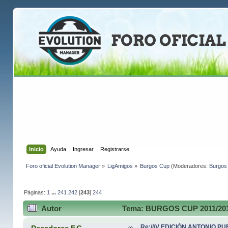
Inicio
Ayuda
Ingresar
Registrarse
Foro oficial Evolution Manager
»
LigAmigos
»
Burgos Cup
(Moderadores:
Burgos 
Páginas:
1
...
241
242
[
243
]
244
Autor
Tema: BURGOS CUP 2011/2012 
Re:///V EDICIÓN ANTONIO PUE