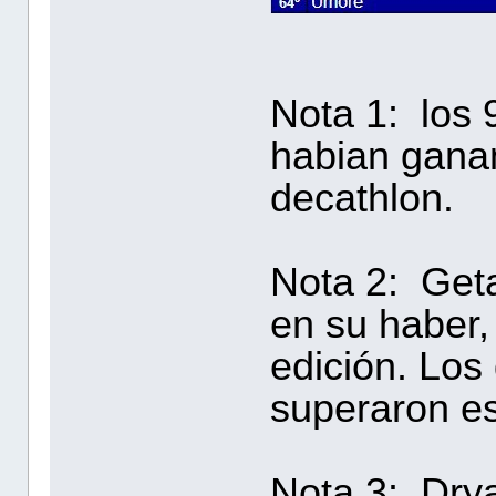
Nota 1: los
habian gana
decathlon.
Nota 2: Geta
en su haber,
edición. Los
superaron es
Nota 3: Drya