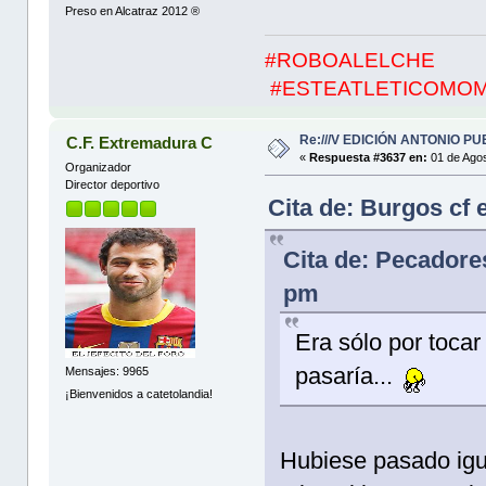
Preso en Alcatraz 2012 ®
#ROBOALELCHE
#ESTEATLETICOMO
Re:///V EDICIÓN ANTONIO PUE
C.F. Extremadura C
«
Respuesta #3637 en:
01 de Agos
Organizador
Director deportivo
Cita de: Burgos cf 
Cita de: Pecadore
pm
Era sólo por tocar
pasaría...
Mensajes: 9965
¡Bienvenidos a catetolandia!
Hubiese pasado igua