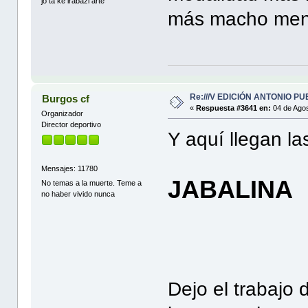
jo ta ke irabazi arte
más macho meno
Re:///V EDICIÓN ANTONIO PUE
Burgos cf
«
Respuesta #3641 en:
04 de Agos
Organizador
Director deportivo
Y aquí llegan la
Mensajes: 11780
JABALINA
No temas a la muerte. Teme a
no haber vivido nunca
Dejo el trabajo 