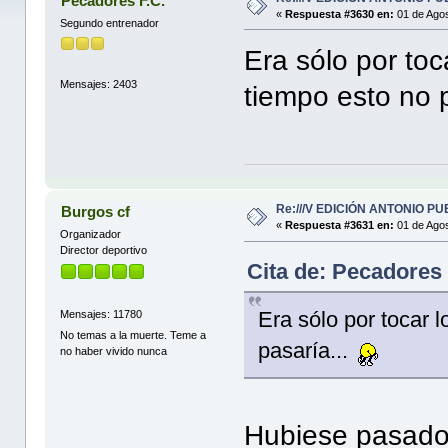
Pecadores F.C.
«
Respuesta #3630 en:
01 de Agos
Segundo entrenador
Era sólo por toca
Mensajes: 2403
tiempo esto no 
Re:///V EDICIÓN ANTONIO PUE
Burgos cf
«
Respuesta #3631 en:
01 de Agos
Organizador
Director deportivo
Cita de: Pecadores 
Era sólo por tocar l
Mensajes: 11780
No temas a la muerte. Teme a
pasaría...
no haber vivido nunca
Hubiese pasado i