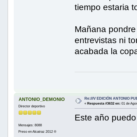
tiempo estaria t
Mañana pondre t
entrevistas ni t
acabada la cop
Re:///V EDICIÓN ANTONIO PUE
ANTONIO_DEMONIO
«
Respuesta #3632 en:
01 de Agos
Director deportivo
Este año puedo
Mensajes: 8088
Preso en Alcatraz 2012 ®