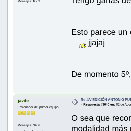
Tengo ganas de 
Mensajes: 6563
Esto parece un 
jjajaj
De momento 5º, 
Re:///V EDICIÓN ANTONIO PUE
javite
«
Respuesta #3640 en:
02 de Agos
Entrenador del primer equipo
O sea que record
Mensajes: 3466
modalidad más m