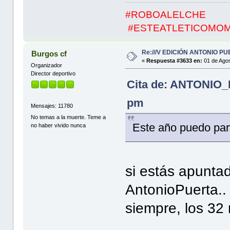
#ROBOALELCHE
#ESTEATLETICOMO
Re:///V EDICIÓN ANTONIO PUE
Burgos cf
«
Respuesta #3633 en:
01 de Agos
Organizador
Director deportivo
Cita de: ANTONIO_
pm
Mensajes: 11780
No temas a la muerte. Teme a
Este año puedo par
no haber vivido nunca
si estás apuntad
AntonioPuerta..
siempre, los 32