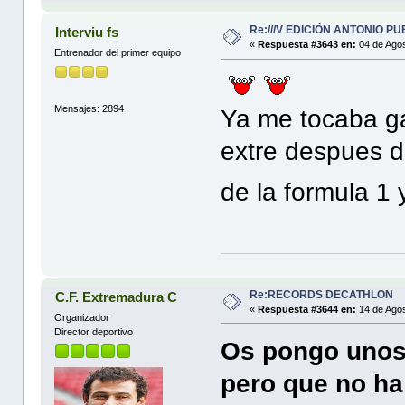
Re:///V EDICIÓN ANTONIO PUE
Interviu fs
«
Respuesta #3643 en:
04 de Agos
Entrenador del primer equipo
Mensajes: 2894
Ya me tocaba ga
extre despues 
de la formula 1
Re:RECORDS DECATHLON
C.F. Extremadura C
«
Respuesta #3644 en:
14 de Agos
Organizador
Director deportivo
Os pongo unos 
pero que no ha