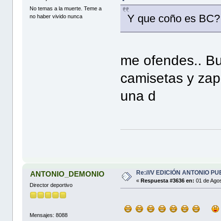
No temas a la muerte. Teme a
Y que coño es BC?
no haber vivido nunca
me ofendes.. B
camisetas y zapa
una d
Re:///V EDICIÓN ANTONIO PUE
ANTONIO_DEMONIO
«
Respuesta #3636 en:
01 de Agos
Director deportivo
Mensajes: 8088