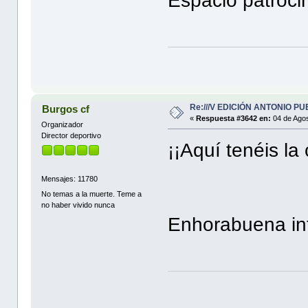
Espacio patroci
Re:///V EDICIÓN ANTONIO PUE
Burgos cf
«
Respuesta #3642 en:
04 de Agos
Organizador
Director deportivo
¡¡Aquí tenéis la c
Mensajes: 11780
No temas a la muerte. Teme a
no haber vivido nunca
Enhorabuena int