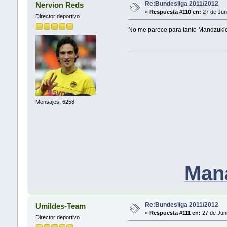
Re:Bundesliga 2011/2012
Nervion Reds
«
Respuesta #110 en:
27 de Jun
Director deportivo
No me parece para tanto Mandzukic.
Mensajes: 6258
Mana
Re:Bundesliga 2011/2012
Umildes-Team
«
Respuesta #111 en:
27 de Juni
Director deportivo