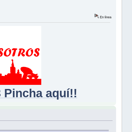
En línea
Pincha aquí!!