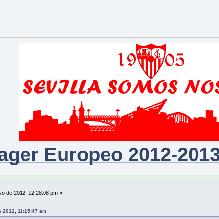
ger Europeo 2012-2013 
o de 2012, 12:28:08 pm »
e 2012, 11:15:47 am