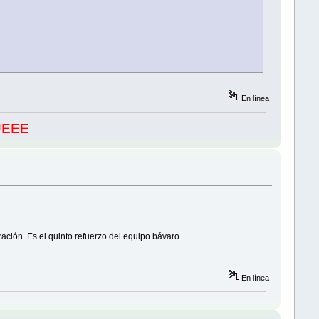
En línea
UEEE
ración. Es el quinto refuerzo del equipo bávaro.
En línea