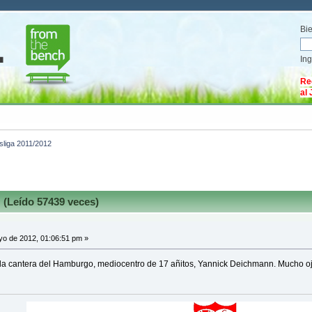
Bi
In
Re
al
liga 2011/2012
(Leído 57439 veces)
o de 2012, 01:06:51 pm »
e la cantera del Hamburgo, mediocentro de 17 añitos, Yannick Deichmann. Mucho oji