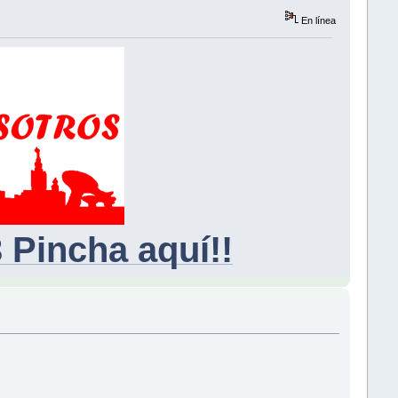
En línea
Pincha aquí!!