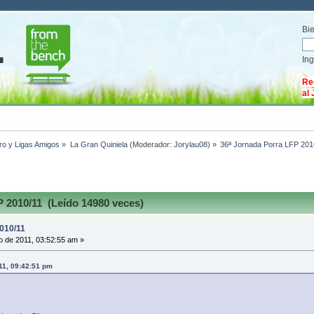
Bi
In
Re
al
ro y Ligas Amigos
»
La Gran Quiniela
(Moderador:
Jorylau08
) »
36ª Jornada Porra LFP 201
 2010/11 (Leído 14980 veces)
010/11
 de 2011, 03:52:55 am »
11, 09:42:51 pm