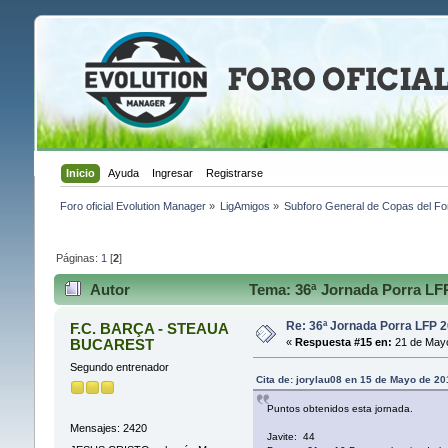
Inicio
Ayuda
Ingresar
Registrarse
Foro oficial Evolution Manager
»
LigAmigos
»
Subforo General de Copas del Fo
Páginas:
1
[
2
]
Autor
Tema: 36ª Jornada Porra LFP
Re: 36ª Jornada Porra LFP 2
F.C. BARÇA - STEAUA
BUCAREST
«
Respuesta #15 en:
21 de Mayo
Segundo entrenador
Cita de: jorylau08 en 15 de Mayo de 20
Puntos obtenidos esta jornada.
Mensajes: 2420
Javite: 44