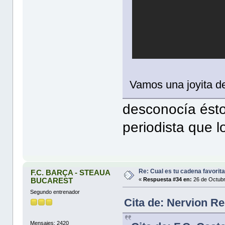
Vamos una joyita d
desconocía ésto 
periodista que lo
Re: Cual es tu cadena favorit
F.C. BARÇA - STEAUA
BUCAREST
«
Respuesta #34 en:
26 de Octubr
Segundo entrenador
Cita de: Nervion R
Mensajes: 2420