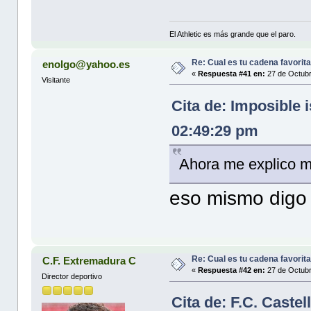
El Athletic es más grande que el paro.
Re: Cual es tu cadena favorit
enolgo@yahoo.es
«
Respuesta #41 en:
27 de Octubr
Visitante
Cita de: Imposible 
02:49:29 pm
Ahora me explico m
eso mismo digo y
Re: Cual es tu cadena favorit
C.F. Extremadura C
«
Respuesta #42 en:
27 de Octubr
Director deportivo
Cita de: F.C. Caste