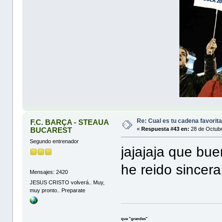
Re: Cual es tu cadena favorit
F.C. BARÇA - STEAUA
BUCAREST
«
Respuesta #43 en:
28 de Octubr
Segundo entrenador
jajajaja que bu
he reido sincer
Mensajes: 2420
JESUS CRISTO volverá.. Muy,
muy pronto.. Preparate
que "grandes"