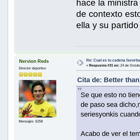
hace la ministr
de contexto est
ella y su partido 
Re: Cual es tu cadena favorit
Nervion Reds
«
Respuesta #31 en:
24 de Octubr
Director deportivo
Cita de: Better tha
Se que esto no tien
de paso sea dicho,m
seriesyonkis cuando
Mensajes: 6258
Acabo de ver el te