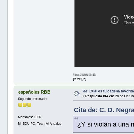
te Quiere, entonces que esperas? lea JUAN 3:16
[/size][/b]
Re: Cual es tu cadena favorit
españoles RBB
«
Respuesta #44 en:
28 de Octubr
Segundo entrenador
Cita de: C. D. Negr
Mensajes: 1966
¿Y si violan a una
MI EQUIPO: Team Al-Andalus