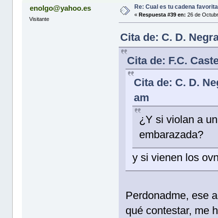
Re: Cual es tu cadena favorit
enolgo@yahoo.es
«
Respuesta #39 en:
26 de Octubr
Visitante
Cita de: C. D. Negr
Cita de: F.C. Cast
Cita de: C. D. N
am
¿Y si violan a u
embarazada?
y si vienen los ovn
Perdonadme, ese a
qué contestar, me h