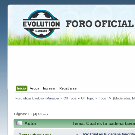
Inicio
Ayuda
Ingresar
Registrarse
Foro oficial Evolution Manager
»
Off Topic
»
Off Topic
»
Todo TV 
(Moderador:
M
Páginas:
1
2
[
3
]
4
5
...
7
Autor
Tema: Cual es tu cadena favor
Re: Cual es tu cadena favorit