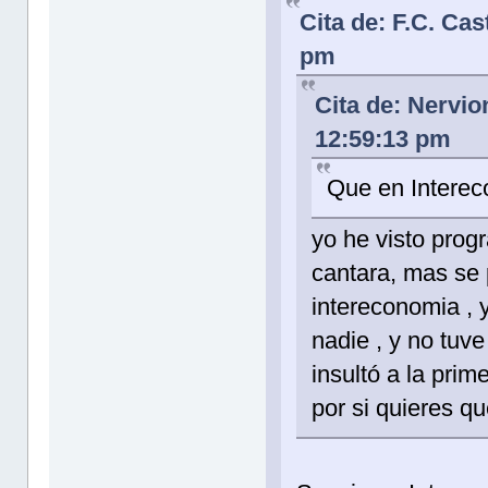
Cita de: F.C. Cas
pm
Cita de: Nervio
12:59:13 pm
Que en Interec
yo he visto prog
cantara, mas se p
intereconomia , 
nadie , y no tuv
insultó a la pri
por si quieres q