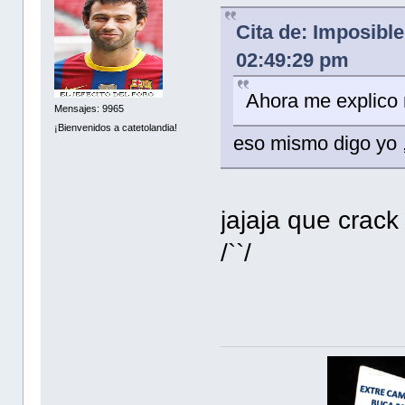
Cita de: Imposible
02:49:29 pm
Ahora me explico 
Mensajes: 9965
¡Bienvenidos a catetolandia!
eso mismo digo yo ,
jajaja que crac
/``/