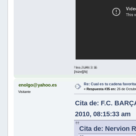
te Quiere, entonces que esperas? lea JUAN 3:16
[/size][/b]
Re: Cual es tu cadena favorit
enolgo@yahoo.es
«
Respuesta #35 en:
26 de Octubr
Visitante
Cita de: F.C. BAR
2010, 08:15:33 am
Cita de: Nervion 