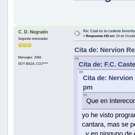
Re: Cual es tu cadena favorit
C. D. Negratín
«
Respuesta #32 en:
24 de Octubr
Segundo entrenador
Cita de: Nervion R
Mensajes: 2066
Cita de: F.C. Cast
SOY BAZA, COJ****
Cita de: Nervion
pm
Que en Intereco
yo he visto progra
cantara, mas se pe
, y en ninguno de 