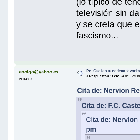
(lo típico de te
televisión sin d
y se creía que 
fascismo...
Re: Cual es tu cadena favorit
enolgo@yahoo.es
«
Respuesta #33 en:
24 de Octubr
Visitante
Cita de: Nervion R
Cita de: F.C. Cast
Cita de: Nervion
pm