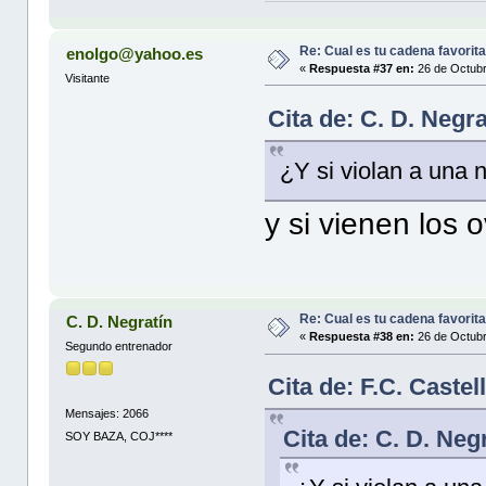
Re: Cual es tu cadena favorit
enolgo@yahoo.es
«
Respuesta #37 en:
26 de Octubr
Visitante
Cita de: C. D. Negr
¿Y si violan a una
y si vienen los o
Re: Cual es tu cadena favorit
C. D. Negratín
«
Respuesta #38 en:
26 de Octubr
Segundo entrenador
Cita de: F.C. Caste
Mensajes: 2066
Cita de: C. D. Neg
SOY BAZA, COJ****