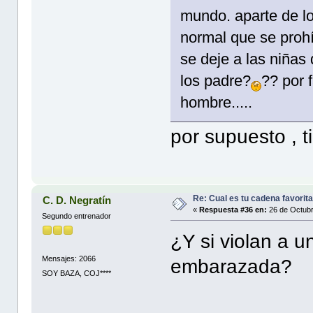
mundo. aparte de lo
normal que se proh
se deje a las niñas
los padre?
?? por 
hombre.....
por supuesto , 
Re: Cual es tu cadena favorit
C. D. Negratín
«
Respuesta #36 en:
26 de Octubr
Segundo entrenador
¿Y si violan a 
Mensajes: 2066
embarazada?
SOY BAZA, COJ****