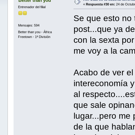
Better than you
«
Respuesta #30 en:
24 de Octubr
Entrenador del filial
Se que esto no 
Mensajes: 594
post...que ya d
Better than you - África
Freetown - 1ª División
con la sexta por
me voy a la cama
Acabo de ver el
intereconomía y
al respecto....e
que sale opinan
lugar...pero me 
de la que habla