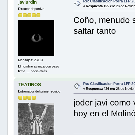
Re: Clasificacion Porra LFP 2
javiurdin
«
Respuesta #25 en:
28 de Noviem
Director deportivo
Coño, menudo sa
saltar tanto
Mensajes: 23113
El hombre avanza con paso
firme .... hacia atrás
Re: Clasificacion Porra LFP 2
TEATINOS
«
Respuesta #26 en:
28 de Noviem
Entrenador del primer equipo
joder javi como
hoy en el Molin