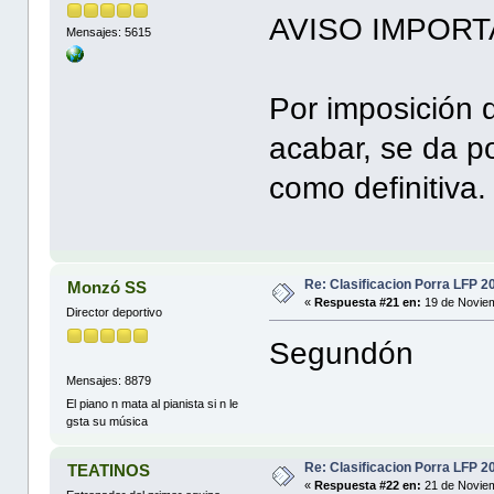
AVISO IMPORT
Mensajes: 5615
Por imposición 
acabar, se da por
como definitiva.
Re: Clasificacion Porra LFP 2
Monzó SS
«
Respuesta #21 en:
19 de Noviem
Director deportivo
Segundón
Mensajes: 8879
El piano n mata al pianista si n le
gsta su música
Re: Clasificacion Porra LFP 2
TEATINOS
«
Respuesta #22 en:
21 de Noviem