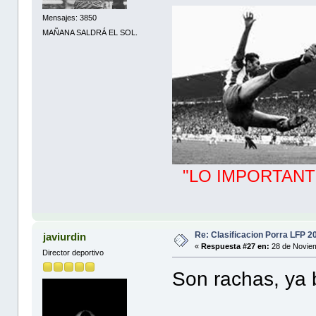
Mensajes: 3850
MAÑANA SALDRÁ EL SOL.
"LO IMPORTANT
Re: Clasificacion Porra LFP 2
javiurdin
«
Respuesta #27 en:
28 de Noviem
Director deportivo
Son rachas, ya b