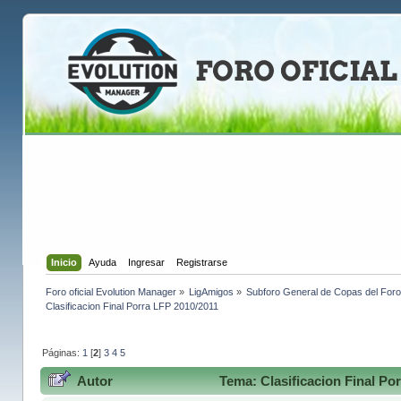
Inicio
Ayuda
Ingresar
Registrarse
Foro oficial Evolution Manager
»
LigAmigos
»
Subforo General de Copas del Foro
Clasificacion Final Porra LFP 2010/2011
Páginas:
1
[
2
]
3
4
5
Autor
Tema: Clasificacion Final Po