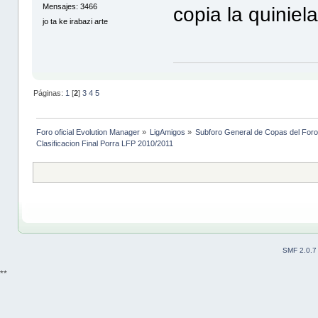
Mensajes: 3466
copia la quiniel
jo ta ke irabazi arte
Páginas:
1
[
2
]
3
4
5
Foro oficial Evolution Manager
»
LigAmigos
»
Subforo General de Copas del Foro
Clasificacion Final Porra LFP 2010/2011
SMF 2.0.7
**