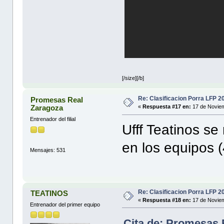
JESUS Te 
[/size][/b]
Re: Clasificacion Porra LFP 2
Promesas Real
Zaragoza
«
Respuesta #17 en:
17 de Noviem
Entrenador del filial
Ufff Teatinos s
en los equipos (
Mensajes: 531
Re: Clasificacion Porra LFP 2
TEATINOS
«
Respuesta #18 en:
17 de Noviem
Entrenador del primer equipo
Cita de: Promesas 