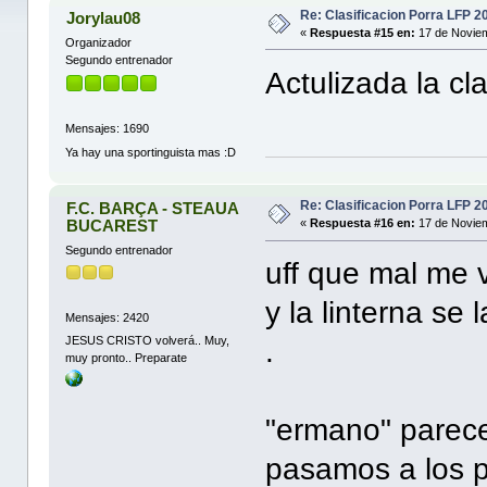
Re: Clasificacion Porra LFP 2
Jorylau08
«
Respuesta #15 en:
17 de Noviem
Organizador
Segundo entrenador
Actulizada la cl
Mensajes: 1690
Ya hay una sportinguista mas :D
Re: Clasificacion Porra LFP 2
F.C. BARÇA - STEAUA
BUCAREST
«
Respuesta #16 en:
17 de Noviem
Segundo entrenador
uff que mal me 
y la linterna se
Mensajes: 2420
JESUS CRISTO volverá.. Muy,
.
muy pronto.. Preparate
"ermano" parece
pasamos a los 