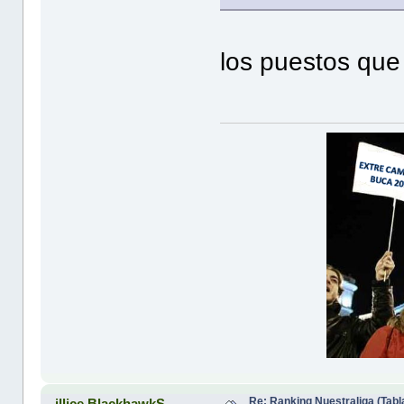
los puestos que 
Re: Ranking Nuestraliga (Tabl
illice BlackhawkS