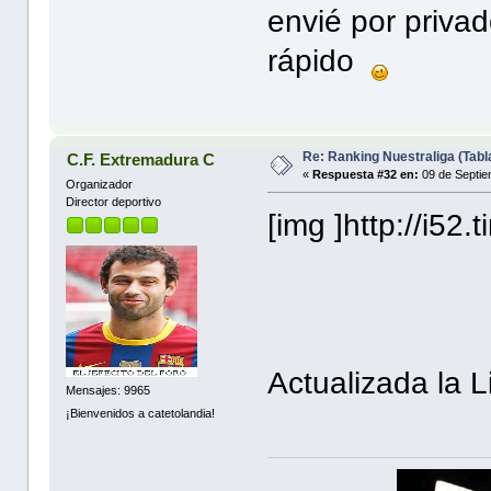
envié por privad
rápido
Re: Ranking Nuestraliga (Tabl
C.F. Extremadura C
«
Respuesta #32 en:
09 de Septie
Organizador
Director deportivo
[img ]http://i52
Actualizada la 
Mensajes: 9965
¡Bienvenidos a catetolandia!