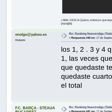
JESUS Te AMA, DIOS te Quiere, entonces que esperas? lea JUAN
[/size][/b]
Re: Ranking Nuestraliga (Tabl
enolgo@yahoo.es
«
Respuesta #40 en:
17 de Septie
Visitante
los 1, 2 . 3 y 4
1, las veces que
que quedaste ter
quedaste cuarto c
el total
Re: Ranking Nuestraliga (Tabl
F.C. BARÇA - STEAUA
BUCAREST
«
Respuesta #41 en:
17 de Septie