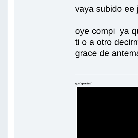
vaya subido ee j
oye compi ya que
ti o a otro decir
grace de ante
que "grandes"