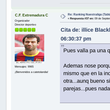
Re: Ranking Nuestraliga (Tabl
C.F. Extremadura C
«
Respuesta #37 en:
09 de Septie
Organizador
Director deportivo
Cita de: illice Bla
06:30:37 pm
Pues valla pa una q
Ademas nose porque
Mensajes: 9965
mismo que en la indi
¡Bienvenidos a catetolandia!
otra...aunq bueno s
parejas...pues nada