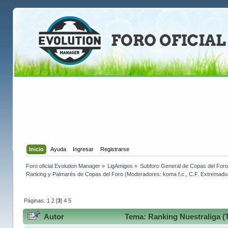
Inicio
Ayuda
Ingresar
Registrarse
Foro oficial Evolution Manager
»
LigAmigos
»
Subforo General de Copas del Foro
Ranking y Palmarés de Copas del Foro
(Moderadores:
koma f.c.
,
C.F. Extremadu
Páginas:
1
2
[
3
]
4
5
Autor
Tema: Ranking Nuestraliga (T