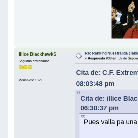
Re: Ranking Nuestraliga (Tabl
illice BlackhawkS
«
Respuesta #38 en:
09 de Septie
Segundo entrenador
Cita de: C.F. Extr
Mensajes: 1829
08:03:48 pm
Cita de: illice B
06:30:37 pm
Pues valla pa una