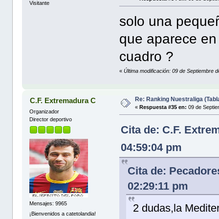
Visitante
solo una pequeñ
que aparece en 
cuadro ?
«
Última modificación: 09 de Septiembre d
Re: Ranking Nuestraliga (Tabl
C.F. Extremadura C
«
Respuesta #35 en:
09 de Septie
Organizador
Director deportivo
Cita de: C.F. Extr
04:59:04 pm
Cita de: Pecadore
02:29:11 pm
Mensajes: 9965
2 dudas,la Medite
¡Bienvenidos a catetolandia!