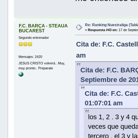
Re: Ranking Nuestraliga (Tabl
F.C. BARÇA - STEAUA
BUCAREST
«
Respuesta #43 en:
17 de Septie
Segundo entrenador
Cita de: F.C. Caste
am
Mensajes: 2420
JESUS CRISTO volverá.. Muy,
muy pronto.. Preparate
Cita de: F.C. B
Septiembre de 201
Cita de: F.C. Ca
01:07:01 am
los 1, 2 . 3 y 4 
veces que quedas
tercero , el 3 y 