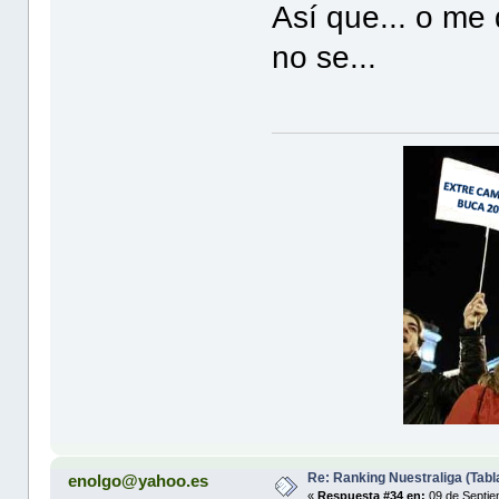
Así que... o me 
no se...
Re: Ranking Nuestraliga (Tabl
enolgo@yahoo.es
«
Respuesta #34 en:
09 de Septie