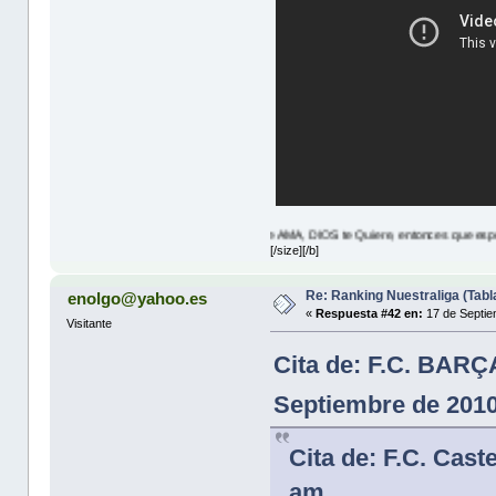
JESUS Te AMA, DIOS te Quiere, entonces que esperas? lea JUAN
[/size][/b]
Re: Ranking Nuestraliga (Tabl
enolgo@yahoo.es
«
Respuesta #42 en:
17 de Septie
Visitante
Cita de: F.C. BAR
Septiembre de 2010
Cita de: F.C. Cast
am