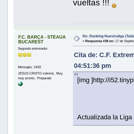
vueltas !!!
Re: Ranking Nuestraliga (Tabl
F.C. BARÇA - STEAUA
BUCAREST
«
Respuesta #39 en:
17 de Septie
Segundo entrenador
Cita de: C.F. Extr
04:51:36 pm
Mensajes: 2420
JESUS CRISTO volverá.. Muy,
muy pronto.. Preparate
[img ]http://i52.tin
Actualizada la Lig