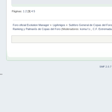
Páginas:
1
2
[
3
]
4
5
Foro oficial Evolution Manager
»
LigAmigos
»
Subforo General de Copas del Foro
Ranking y Palmarés de Copas del Foro
(Moderadores:
koma f.c.
,
C.F. Extremadu
SMF 2.0.7
**