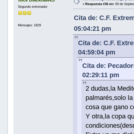
«
Respuesta #36 en:
09 de Septie
Segundo entrenador
Cita de: C.F. Extr
Mensajes: 1829
05:04:21 pm
Cita de: C.F. Ext
04:59:04 pm
Cita de: Pecador
02:29:11 pm
2 dudas,la Medi
palmarés,solo la
cosa que gano co
Y otra,la copa q
condiciones(desd