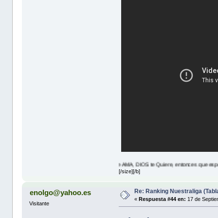
JESUS Te AMA, DIOS te Quiere, entonces que esperas? lea JUAN
[/size][/b]
Re: Ranking Nuestraliga (Tabl
enolgo@yahoo.es
«
Respuesta #44 en:
17 de Septie
Visitante