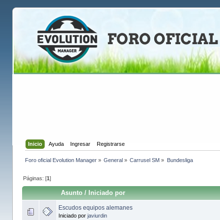
Inicio
Ayuda
Ingresar
Registrarse
Foro oficial Evolution Manager
»
General
»
Carrusel SM
»
Bundesliga
Páginas: [
1
]
Asunto
/
Iniciado por
Escudos equipos alemanes
Iniciado por
javiurdin