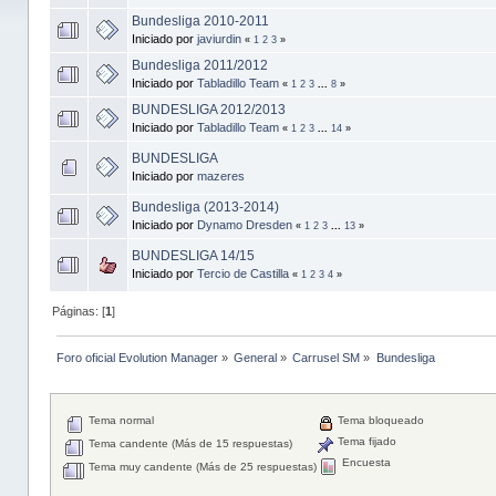
Bundesliga 2010-2011
Iniciado por
javiurdin
«
1
2
3
»
Bundesliga 2011/2012
Iniciado por
Tabladillo Team
«
1
2
3
...
8
»
BUNDESLIGA 2012/2013
Iniciado por
Tabladillo Team
«
1
2
3
...
14
»
BUNDESLIGA
Iniciado por
mazeres
Bundesliga (2013-2014)
Iniciado por
Dynamo Dresden
«
1
2
3
...
13
»
BUNDESLIGA 14/15
Iniciado por
Tercio de Castilla
«
1
2
3
4
»
Páginas: [
1
]
Foro oficial Evolution Manager
»
General
»
Carrusel SM
»
Bundesliga
Tema normal
Tema bloqueado
Tema fijado
Tema candente (Más de 15 respuestas)
Encuesta
Tema muy candente (Más de 25 respuestas)