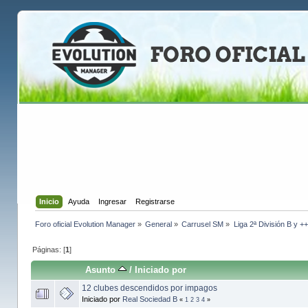
Inicio
Ayuda
Ingresar
Registrarse
Foro oficial Evolution Manager
»
General
»
Carrusel SM
»
Liga 2ª División B y +
Páginas: [
1
]
Asunto
/
Iniciado por
12 clubes descendidos por impagos
Iniciado por
Real Sociedad B
«
1
2
3
4
»