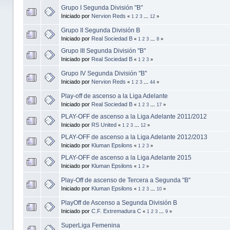
Grupo I Segunda División "B"
Iniciado por
Nervion Reds
«
1
2
3
...
12
»
Grupo II Segunda División B
Iniciado por
Real Sociedad B
«
1
2
3
...
8
»
Grupo III Segunda División "B"
Iniciado por
Real Sociedad B
«
1
2
3
»
Grupo IV Segunda División "B"
Iniciado por
Nervion Reds
«
1
2
3
...
44
»
Play-off de ascenso a la Liga Adelante
Iniciado por
Real Sociedad B
«
1
2
3
...
17
»
PLAY-OFF de ascenso a la Liga Adelante 2011/2012
Iniciado por
RS United
«
1
2
3
...
12
»
PLAY-OFF de ascenso a la Liga Adelante 2012/2013
Iniciado por
Kluman Epsilons
«
1
2
3
»
PLAY-OFF de ascenso a la Liga Adelante 2015
Iniciado por
Kluman Epsilons
«
1
2
»
Play-Off de ascenso de Tercera a Segunda "B"
Iniciado por
Kluman Epsilons
«
1
2
3
...
10
»
PlayOff de Ascenso a Segunda División B
Iniciado por
C.F. Extremadura C
«
1
2
3
...
9
»
SuperLiga Femenina