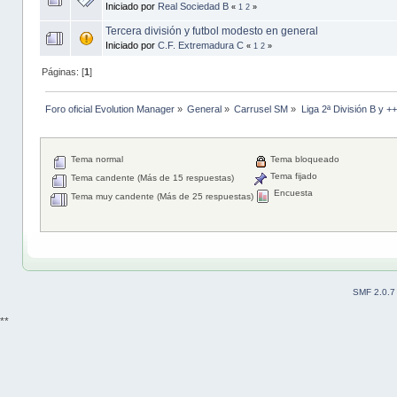
Iniciado por
Real Sociedad B
«
1
2
»
Tercera división y futbol modesto en general
Iniciado por
C.F. Extremadura C
«
1
2
»
Páginas: [
1
]
Foro oficial Evolution Manager
»
General
»
Carrusel SM
»
Liga 2ª División B y +
Tema normal
Tema bloqueado
Tema fijado
Tema candente (Más de 15 respuestas)
Encuesta
Tema muy candente (Más de 25 respuestas)
SMF 2.0.7
**