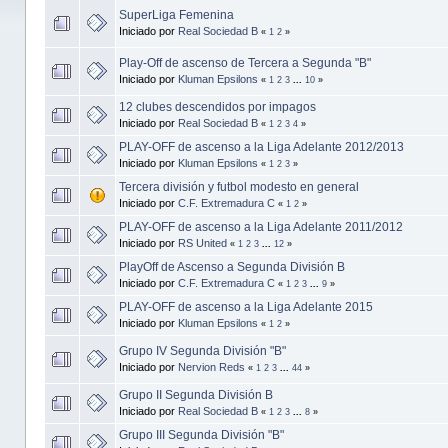
SuperLiga Femenina
Iniciado por
Real Sociedad B
«
1
2
»
Play-Off de ascenso de Tercera a Segunda "B"
Iniciado por
Kluman Epsilons
«
1
2
3
...
10
»
12 clubes descendidos por impagos
Iniciado por
Real Sociedad B
«
1
2
3
4
»
PLAY-OFF de ascenso a la Liga Adelante 2012/2013
Iniciado por
Kluman Epsilons
«
1
2
3
»
Tercera división y futbol modesto en general
Iniciado por
C.F. Extremadura C
«
1
2
»
PLAY-OFF de ascenso a la Liga Adelante 2011/2012
Iniciado por
RS United
«
1
2
3
...
12
»
PlayOff de Ascenso a Segunda División B
Iniciado por
C.F. Extremadura C
«
1
2
3
...
9
»
PLAY-OFF de ascenso a la Liga Adelante 2015
Iniciado por
Kluman Epsilons
«
1
2
»
Grupo IV Segunda División "B"
Iniciado por
Nervion Reds
«
1
2
3
...
44
»
Grupo II Segunda División B
Iniciado por
Real Sociedad B
«
1
2
3
...
8
»
Grupo III Segunda División "B"