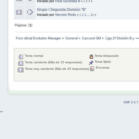
Iniciado por
Real Sociedad B
«
1
2
3
»
Grupo I Segunda División "B"
Iniciado por
Nervion Reds
«
1
2
3
...
12
»
Páginas: [
1
]
Foro oficial Evolution Manager
»
General
»
Carrusel SM
»
Liga 2ª División B y +
Tema normal
Tema bloqueado
Tema fijado
Tema candente (Más de 15 respuestas)
Encuesta
Tema muy candente (Más de 25 respuestas)
SMF 2.0.7
**