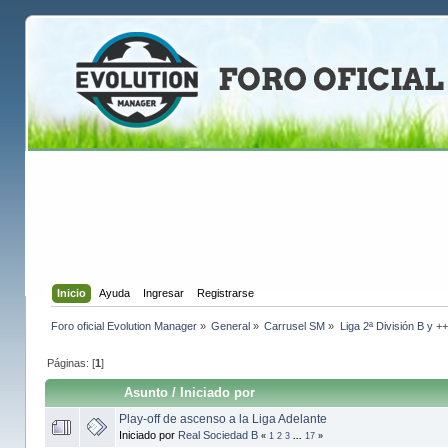
Inicio
Ayuda
Ingresar
Registrarse
Foro oficial Evolution Manager
»
General
»
Carrusel SM
»
Liga 2ª División B y +
Páginas: [
1
]
Asunto
/
Iniciado por
Play-off de ascenso a la Liga Adelante
Iniciado por
Real Sociedad B
«
1
2
3
...
17
»