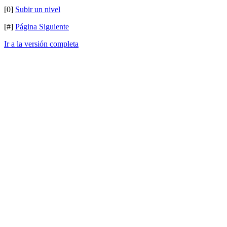
[0]
Subir un nivel
[#]
Página Siguiente
Ir a la versión completa