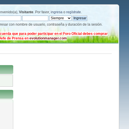
envenido(a),
Visitante
. Por favor,
ingresa
o
regístrate
.
gresar con nombre de usuario, contraseña y duración de la sesión.
cuerda que para poder participar en el Foro Oficial debes comprar
 Jefe de Prensa en
evolutionmanager.com