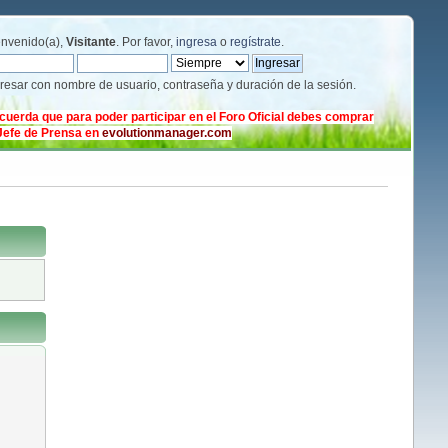
envenido(a),
Visitante
. Por favor,
ingresa
o
regístrate
.
gresar con nombre de usuario, contraseña y duración de la sesión.
cuerda que para poder participar en el Foro Oficial debes comprar
 Jefe de Prensa en
evolutionmanager.com