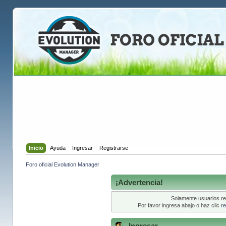
Inicio
Ayuda
Ingresar
Registrarse
Foro oficial Evolution Manager
¡Advertencia!
Solamente usuarios re
Por favor ingresa abajo o haz clic
re
Ingresar